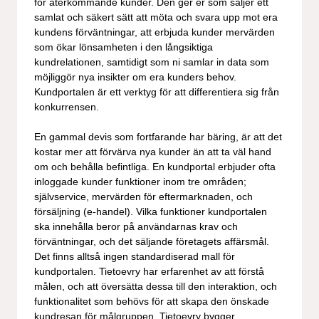
för återkommande kunder. Den ger er som säljer ett
samlat och säkert sätt att möta och svara upp mot era
kundens förväntningar, att erbjuda kunder mervärden
som ökar lönsamheten i den långsiktiga
kundrelationen, samtidigt som ni samlar in data som
möjliggör nya insikter om era kunders behov.
Kundportalen är ett verktyg för att differentiera sig från
konkurrensen.
En gammal devis som fortfarande har bäring, är att det
kostar mer att förvärva nya kunder än att ta väl hand
om och behålla befintliga. En kundportal erbjuder ofta
inloggade kunder funktioner inom tre områden;
självservice, mervärden för eftermarknaden, och
försäljning (e-handel). Vilka funktioner kundportalen
ska innehålla beror på användarnas krav och
förväntningar, och det säljande företagets affärsmål.
Det finns alltså ingen standardiserad mall för
kundportalen. Tietoevry har erfarenhet av att förstå
målen, och att översätta dessa till den interaktion, och
funktionalitet som behövs för att skapa den önskade
kundresan för målgruppen. Tietoevry bygger