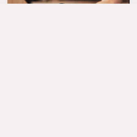
Återköp och merförsäljning
En väl utformad kundportal kan underlätta
merförsäljning genom e-handel, och relaterade
produkter. Återköp, och inköpsfrekvens
underlättas via prenumerationer och riktade
erbjudanden. Dessutom kan nya intäkter skapas
via service, uppgraderingar och tjänster som ökar