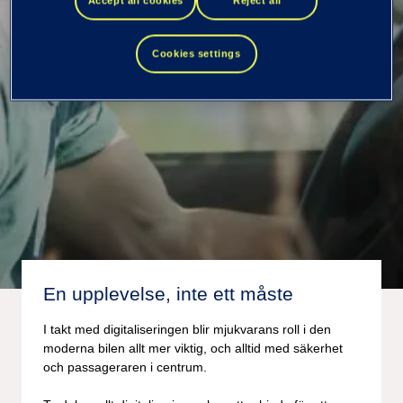
behov
Accept all cookies
Reject all
Cookies settings
Vi hjälper dig förvandla bilen till något mer än ett fordon
och tillsammans skapar vi en oförglömlig resa.
En upplevelse, inte ett måste
I takt med digitaliseringen blir mjukvarans roll i den
moderna bilen allt mer viktig, och alltid med säkerhet
och passageraren i centrum.