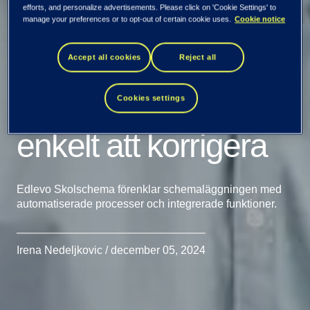
efforts, and personalize advertisements. Please click on 'Cookie Settings' to
Ett smartare
manage your preferences or to opt-out of certain cookie uses.
Cookie notice
skolschema –
Accept all cookies
Reject all
enkelt att göra rätt,
Cookies settings
enkelt att korrigera
Edlevo Skolschema förenklar schemaläggningen med
automatiserade processer och integrerade funktioner.
Irena Nedeljkovic / december 05, 2024