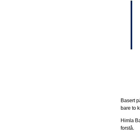
Basert p
bare to 
Himla Ba
forstå.