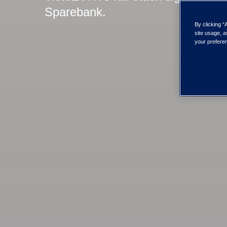
Sparebank.
By clicking “
site usage, a
your preferen