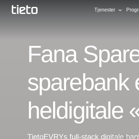
Tjenester
Prog
Fana Spareb
sparebank 
heldigitale
TietoEVRYs full-stack digitale ban