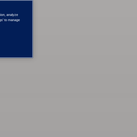
tion, analyze
ngs' to manage