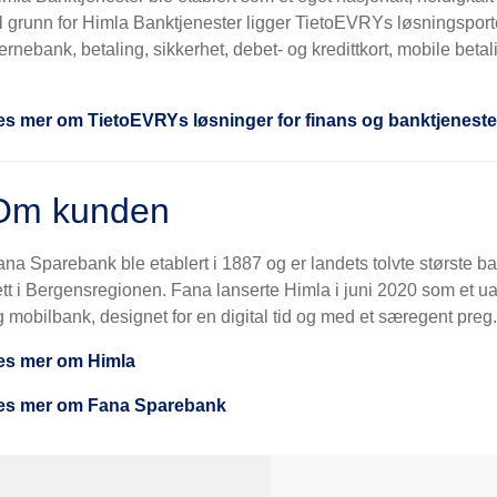
il grunn for Himla Banktjenester ligger TietoEVRYs løsningspor
ernebank, betaling, sikkerhet, debet- og kredittkort, mobile beta
es mer om TietoEVRYs løsninger for finans og banktjeneste
Om kunden
na Sparebank ble etablert i 1887 og er landets tolvte største ba
ett i Bergensregionen. Fana lanserte Himla i juni 2020 som et u
 mobilbank, designet for en digital tid og med et særegent preg.
es mer om Himla
es mer om Fana Sparebank