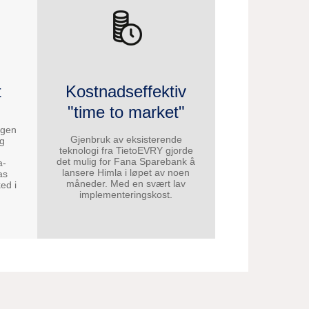
t
Kostnadseffektiv
"time to market"
ngen
Gjenbruk av eksisterende
og
teknologi fra TietoEVRY gjorde
det mulig for Fana Sparebank å
a-
lansere Himla i løpet av noen
as
måneder. Med en svært lav
ed i
implementeringskost.