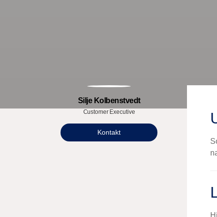
Silje Kolbenstvedt
Customer Executive
Kontakt
S
na
Hi