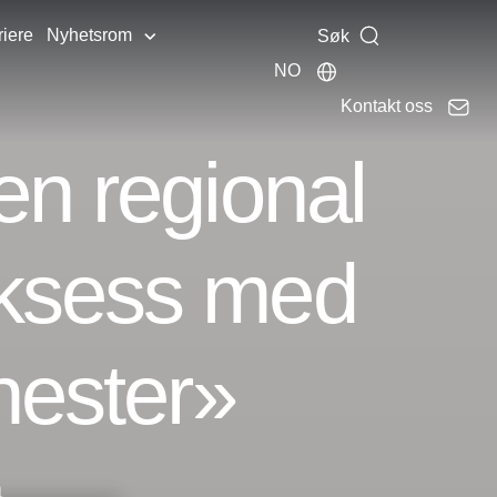
riere
Nyhetsrom
Søk
NO
Kontakt oss
en regional
uksess med
nester»
a