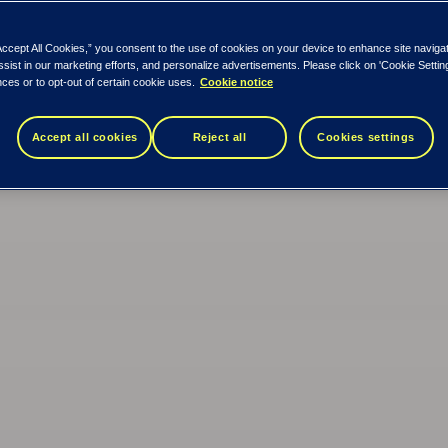
Accept All Cookies,” you consent to the use of cookies on your device to enhance site naviga
ssist in our marketing efforts, and personalize advertisements. Please click on 'Cookie Setti
ces or to opt-out of certain cookie uses.
Cookie notice
Accept all cookies
Reject all
Cookies settings