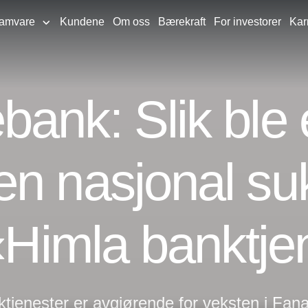
ramvare
Kundene
Om oss
Bærekraft
For investorer
Kar
ank: Slik ble 
en nasjonal s
 «Himla banktje
ktjenester er avgjørende for veksten i Fan