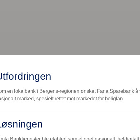
Utfordringen
om en lokalbank i Bergens-regionen ønsket Fana Sparebank å vo
sjonalt marked, spesielt rettet mot markedet for boliglån.
Løsningen
mla Banktjenester ble etablert som et eget nasjonalt, heldigital