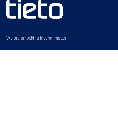
We are unlocking lasting impact
Information
Discover
Legal notice
Om oss
Privacy notice
Bærekraft
Information for suppliers
Innsikt
Contact us
Arrangementer
Cookie settings
@Tieto 2026