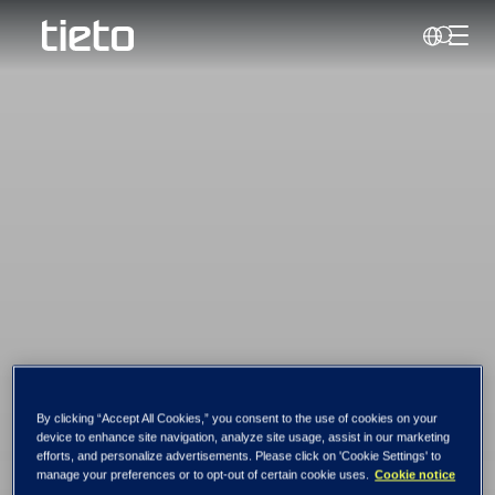
Håndt
Søk
By clicking “Accept All Cookies,” you consent to the use of cookies on your
Skriker etter IT-
device to enhance site navigation, analyze site usage, assist in our marketing
efforts, and personalize advertisements. Please click on 'Cookie Settings' to
manage your preferences or to opt-out of certain cookie uses.
Cookie notice