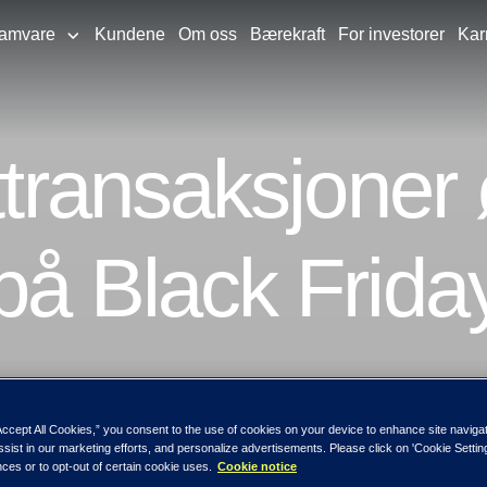
ramvare
Kundene
Om oss
Bærekraft
For investorer
Kar
rttransaksjone
på Black Frida
Accept All Cookies,” you consent to the use of cookies on your device to enhance site naviga
ssist in our marketing efforts, and personalize advertisements. Please click on 'Cookie Setti
ces or to opt-out of certain cookie uses.
Cookie notice