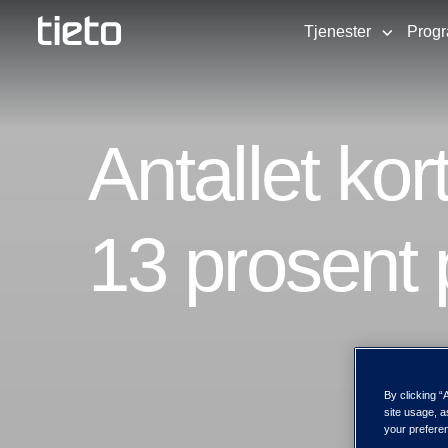
Tjenester
Prog
Antallet ko
13 prosent 
By clicking “
site usage, a
your preferen