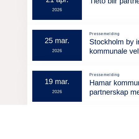
Tieto blir par
2026
Pressemelding
25 mar.
Stockholm by i
kommunale velf
2026
Pressemelding
19 mar.
Hamar kommune 
partnerskap me
2026
Pressemelding
2 mar.
Nittedal kommu
2026