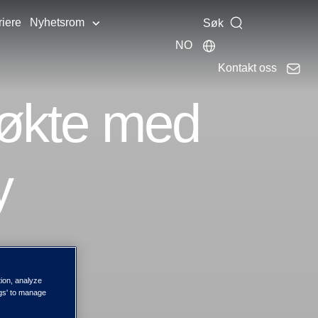
riere
Nyhetsrom
Søk
NO
Kontakt oss
r økte med
y
tion, analyze
ngs' to manage