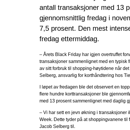
antall transaksjoner med 13
gjennomsnittlig fredag i nov
7,5 prosent. Den mest intense
fredag ettermiddag.
– Årets Black Friday har igjen overtruffet fo
transaksjoner sammenlignet med en typisk fr
av sitt forbruk til shopping-høytidene når de
Selberg, ansvarlig for korthåndtering hos Ti
I løpet av fredagen ble det observert en top
flere hundre korttransaksjoner ble gjennomfø
med 13 prosent sammenlignet med daglig gj
– Vi har sett en jevn økning i transaksjone
Week. Dette tyder på at shoppingvanene til 
Jacob Selberg til.