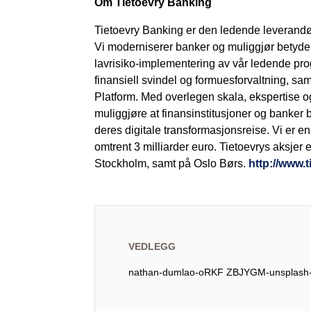
Om Tietoevry Banking
Tietoevry Banking er den ledende leverandør
Vi moderniserer banker og muliggjør betydeli
lavrisiko-implementering av vår ledende progr
finansiell svindel og formuesforvaltning, sa
Platform. Med overlegen skala, ekspertise og
muliggjøre at finansinstitusjoner og banker 
deres digitale transformasjonsreise. Vi er e
omtrent 3 milliarder euro. Tietoevrys aksje
Stockholm, samt på Oslo Børs.
http://www.
VEDLEGG
nathan-dumlao-oRKF ZBJYGM-unsplash-