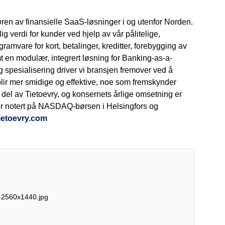
en av finansielle SaaS-løsninger i og utenfor Norden.
g verdi for kunder ved hjelp av vår pålitelige,
amvare for kort, betalinger, kreditter, forebygging av
mt en modulær, integrert løsning for Banking-as-a-
 spesialisering driver vi bransjen fremover ved å
blir mer smidige og effektive, noe som fremskynder
n del av Tietoevry, og konsernets årlige omsetning er
r er notert på NASDAQ-børsen i Helsingfors og
tietoevry.com
2560x1440.jpg