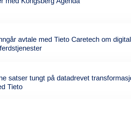
tner med Kongsberg Agenda
nngår avtale med Tieto Caretech om digital
erdstjenester
satser tungt på datadrevet transformasjo
d Tieto
ne velger Tieto Caretech som leverandør