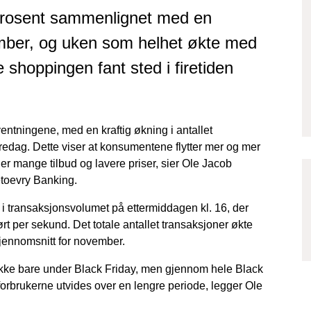
 prosent sammenlignet med en
ember, og uken som helhet økte med
 shoppingen fant sted i firetiden
rventningene, med en kraftig økning i antallet
edag. Dette viser at konsumentene flytter mer og mer
t er mange tilbud og lavere priser, sier Ole Jacob
etoevry Banking.
p i transaksjonsvolumet på ettermiddagen kl. 16, der
rt per sekund. Det totale antallet transaksjoner økte
ennomsnitt for november.
r ikke bare under Black Friday, men gjennom hele Black
forbrukerne utvides over en lengre periode, legger Ole