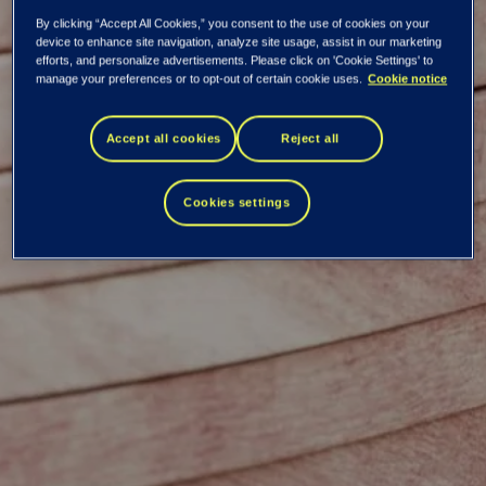
By clicking “Accept All Cookies,” you consent to the use of cookies on your
device to enhance site navigation, analyze site usage, assist in our marketing
Frykter å bli hacket
efforts, and personalize advertisements. Please click on 'Cookie Settings' to
manage your preferences or to opt-out of certain cookie uses.
Cookie notice
under julehandelen
Accept all cookies
Reject all
Hver fjerde nordmann er bekymret for å bli hacket når de
Cookies settings
handler på nett.