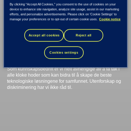
diskriminering er
By clicking “Accept All Cookies,” you consent to the use of cookies on your
device to enhance site navigation, analyze site usage, assist in our marketing
kostbart – for
efforts, and personalize advertisements. Please click on 'Cookie Settings' to
manage your preferences or to opt-out of certain cookie uses.
Cookie notice
næringsliv, individer
Accept all cookies
Reject all
og samfunn
Cookies settings
Som kunnskapsbedrift er vi helt avhengige av å få tak i
alle kloke hoder som kan bidra til å skape de beste
teknologiske løsningene for samfunnet. Utenforskap og
diskriminering har vi ikke råd til.