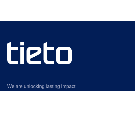
We are unlocking lasting impact
Information
Discover
Legal notice
Om oss
Privacy notice
Bærekraft
Information for suppliers
Innsikt
Contact us
Arrangementer