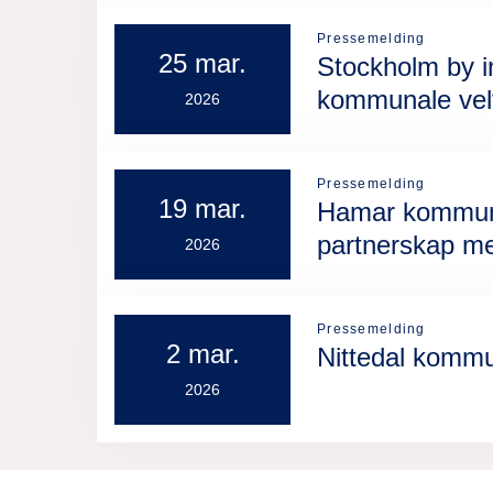
Pressemelding
25 mar.
Stockholm by i
kommunale velf
2026
Pressemelding
19 mar.
Hamar kommune 
partnerskap me
2026
Pressemelding
2 mar.
Nittedal kommu
2026