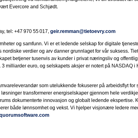
 vært Evercore and Schjødt.
 tel: +47 970 55 017,
geir.remman@tietoevry.com
somheter og samfunn. Vi er et ledende selskap for digitale tjene
s nordiske verdier og arv danner grunnlaget for vår suksess. T
apet betjener tusenvis av kunder i privat næringsliv og offentlig
 3 milliarder euro, og selskapets aksjer er notert på NASDAQ i
amvareleverandør som utelukkende fokuserer på arbeidsflyt for 
 løsninger transformerer energiselskaper gjennom hele verdikjede
uorums dokumenterte innovasjon og globalt ledende ekspertise. Ku
erer både lønnsomhet og vekst. Vi hjelper visjonære ledere med
quorumsoftware.com