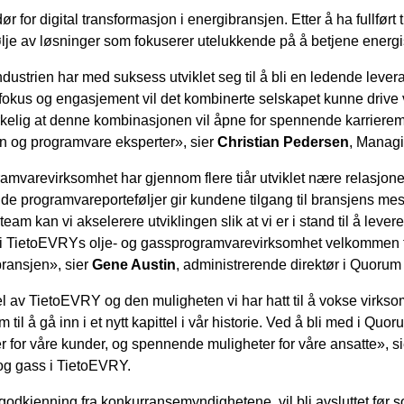
or digital transformasjon i energibransjen. Etter å ha fullført 
je av løsninger som fokuserer utelukkende på å betjene energi
dustrien har med suksess utviklet seg til å bli en ledende leve
fokus og engasjement vil det kombinerte selskapet kunne drive v
rkelig at denne kombinasjonen vil åpne for spennende karrieremu
rien og programvare eksperter», sier
Christian Pedersen
, Manag
varevirksomhet har gjennom flere tiår utviklet nære relasjon
e programvareporteføljer gir kundene tilgang til bransjens me
eam kan vi akselerere utviklingen slik at vi er i stand til å lever
e i TietoEVRYs olje- og gassprogramvarevirksomhet velkommen t
ransjen», sier
Gene Austin
, administrerende direktør i Quorum
el av TietoEVRY og den muligheten vi har hatt til å vokse virks
 til å gå inn i et nytt kapittel i vår historie. Ved å bli med i Quor
r for våre kunder, og spennende muligheter for våre ansatte», s
e og gass i TietoEVRY.
 godkjenning fra konkurransemyndighetene, vil bli avsluttet fø