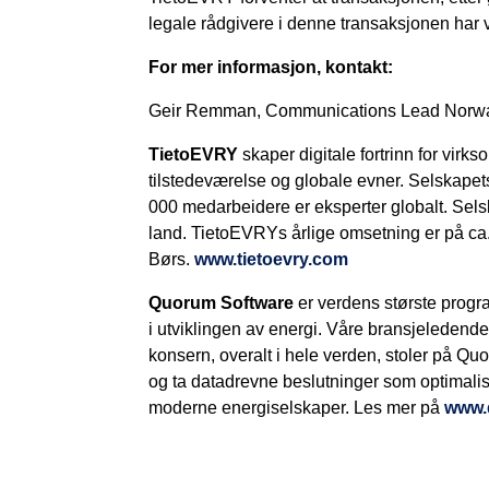
legale rådgivere i denne transaksjonen har
For mer informasjon, kontakt:
Geir Remman, Communications Lead Norway,
TietoEVRY
skaper digitale fortrinn for virk
tilstedeværelse og globale evner. Selskapet
000 medarbeidere er eksperter globalt. Selsk
land. TietoEVRYs årlige omsetning er på ca.
Børs.
www.tietoevry.com
Quorum Software
er verdens største progr
i utviklingen av energi. Våre bransjeledende
konsern, overalt i hele verden, stoler på Q
og ta datadrevne beslutninger som optimalis
moderne energiselskaper. Les mer på
www.