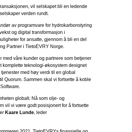
transaksjonen, vil selskapet bli en ledende
selskaper verden rundt.
randør av programvare for hydrokarbonstyring
ekst og digital transformasjon i
ligheter for ansatte, gjennom å bli en del
ing Partner i TietoEVRY Norge.
er med våre kunder og partnere som betjener
st komplette teknologi-økosystem designet
e tjenester med høy verdi til en global
il Quorum. Sammen skal vi fortsette å koble
 Software.
omheten globalt. Nå som olje- og
um vil vi være godt posisjonert for å fortsette
ier
Kaare Lunde
, leder
r sommeren 2021. TietoEVRYs finansielle og