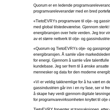
Quorum er en ledende programvareleverandør f
programvareleverandør med en bred porteføl
«TietoEVRYs programvare til olje- og gassin
med global tilstedeværelse. Gjennom sterkt 
energibransjen over hele verden. Jeg tror vi
av et større nettverk til olje- og gassindust
«Quorum og TietoEVRYs olje- og gassprogram
energibransjen. Å samle våre markedsledend
for energi. Gjennom å samle våre talentfulle t
kundebase. Jeg ser frem til å ønske ansatt
mennesker og data for den moderne energib
«
Vi er veldig takknemlige for å ha vært en d
gassindustrien går inn i en ny fase, ser vi frem
å skape høy verdi gjennom digitale løsninge
for programvarevirksomheten knyttet til olj
TietoEVRY forventer at transaksjonen, etter