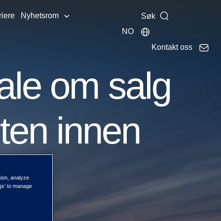
riere
Nyhetsrom
Søk
NO
Kontakt oss
ale om salg
ten innen
tion, analyze
ngs' to manage