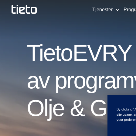
Tjenester
Prog
TietoEVRY h
av program
Olje & Gas
By clicking “
site usage, a
your preferen