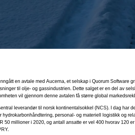
inngått en avtale med Aucerna, et selskap i Quorum Software g
nger til olje- og gassindustrien. Dette salget er en del av selsk
somheten vil gjennom denne avtalen få større global markedsre
entral leverandør til norsk kontinentalsokkel (NCS). I dag har
r hydrokarbonhåndtering, personal- og materiell logistikk og rela
50 millioner i 2020, og antall ansatte er vel 400 hvorav 120 er
EVRY.