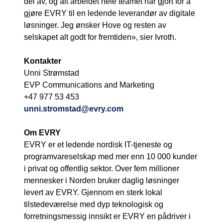
del av, og alt arbeidet hele teamet har gjort for å
gjøre EVRY til en ledende leverandør av digitale
løsninger. Jeg ønsker Hove og resten av
selskapet alt godt for fremtiden», sier Ivroth.
Kontakter
Unni Strømstad
EVP Communications and Marketing
+47 977 53 453
unni.stromstad@evry.com
Om EVRY
EVRY er et ledende nordisk IT-tjeneste og
programvareselskap med mer enn 10 000 kunder
i privat og offentlig sektor. Over fem millioner
mennesker i Norden bruker daglig løsninger
levert av EVRY. Gjennom en sterk lokal
tilstedeværelse med dyp teknologisk og
forretningsmessig innsikt er EVRY en pådriver i