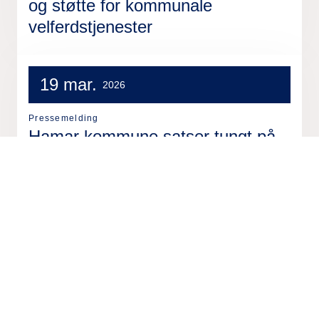
og støtte for kommunale
velferdstjenester
19 mar.
2026
Pressemelding
Hamar kommune satser tungt på
datadrevet transformasjon – inngår
strategisk partnerskap med Tieto
2 mar.
2026
Pressemelding
Nittedal kommune velger Tieto
Caretech som leverandør