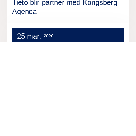
Tieto blir partner med Kongsberg
Agenda
25 mar.
2026
Pressemelding
Stockholm by inngår avtale med
Tieto Caretech om digitalt system
og støtte for kommunale
velferdstjenester
19 mar.
2026
Pressemelding
Hamar kommune satser tungt på