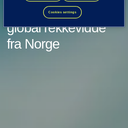
skytjenester med
Cookies settings
global rekkevidde
fra Norge