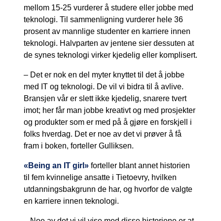
mellom 15-25 vurderer å studere eller jobbe med
teknologi. Til sammenligning vurderer hele 36
prosent av mannlige studenter en karriere innen
teknologi. Halvparten av jentene sier dessuten at
de synes teknologi virker kjedelig eller komplisert.
– Det er nok en del myter knyttet til det å jobbe
med IT og teknologi. De vil vi bidra til å avlive.
Bransjen vår er slett ikke kjedelig, snarere tvert
imot; her får man jobbe kreativt og med prosjekter
og produkter som er med på å gjøre en forskjell i
folks hverdag. Det er noe av det vi prøver å få
fram i boken, forteller Gulliksen.
«Being an IT girl»
forteller blant annet historien
til fem kvinnelige ansatte i Tietoevry, hvilken
utdanningsbakgrunn de har, og hvorfor de valgte
en karriere innen teknologi.
– Noe av det vi vil vise med disse historiene er at