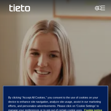
Håndt
Søk
Tietoevry lanserer
By clicking “Accept All Cookies,” you consent to the use of cookies on your
guidebok- vil ha
device to enhance site navigation, analyze site usage, assist in our marketing
efforts, and personalize advertisements. Please click on 'Cookie Settings' to
manage your preferences or to opt-out of certain cookie uses.
Cookie notice