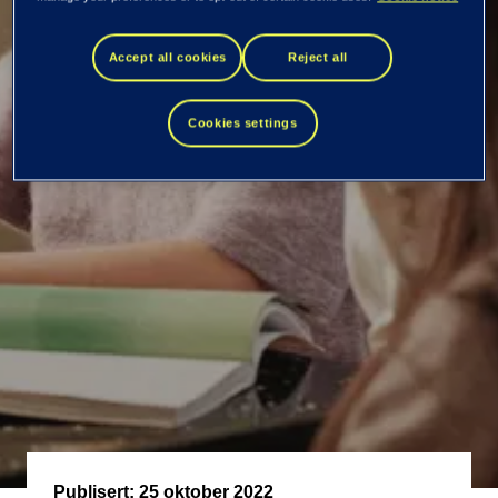
flere jenter til IT-
Accept all cookies
Reject all
bransjen
Cookies settings
IT-bransjen trenger flere jenter
Publisert:
25 oktober 2022