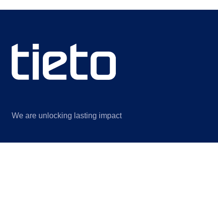
We are unlocking lasting impact
Information
Discover
Legal notice
Om oss
Privacy notice
Bærekraft
Information for suppliers
Innsikt
Contact us
Arrangementer
Cookie settings