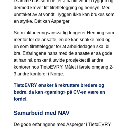
i samme bås som det er å ha litt vondt i ryggen og
dermed krever litt tilrettelegging og hensyn. Med
unntaket av at vondt i ryggen ikke kan brukes som
en styrke. Dét kan Asperger!
Som inkluderingsansvarlig fungerer Henning som
mentor for de ansatte, en de kan snakke med og
en som tilrettelegger for at arbeidsdagen skal bli
bra. Erfaringene hans med de ansatte er så gode
at han nå ønsker å utvide prosjektet til andre
kontorer hos TietoEVRY. Målet i første omgang 2-
3 andre kontorer i Norge.
TietoEVRY ønsker å rekruttere bredere og
bedre, da kan «gaming» på CV-en være en
fordel.
Samarbeid med NAV
De gode erfaringene med Asperger i TietoEVRY