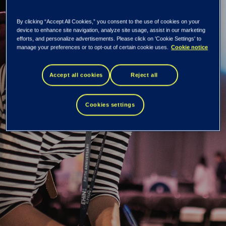
By clicking “Accept All Cookies,” you consent to the use of cookies on your
device to enhance site navigation, analyze site usage, assist in our marketing
EHiN: 300 vafler på
efforts, and personalize advertisements. Please click on 'Cookie Settings' to
manage your preferences or to opt-out of certain cookie uses.
Cookie notice
to dager
Accept all cookies
Reject all
Om du vil at nordmenn skal være ærlige, server dem
Cookies settings
vafler. 300 vafler, for å være helt nøyaktig.