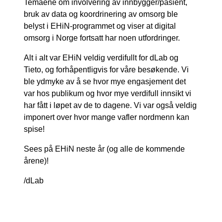
Temaene om involvering av innbygger/pasient,
bruk av data og koordrinering av omsorg ble
belyst i EHiN-programmet og viser at digital
omsorg i Norge fortsatt har noen utfordringer.
Alt i alt var EHiN veldig verdifullt for dLab og
Tieto, og forhåpentligvis for våre besøkende. Vi
ble ydmyke av å se hvor mye engasjement det
var hos publikum og hvor mye verdifull innsikt vi
har fått i løpet av de to dagene. Vi var også veldig
imponert over hvor mange vafler nordmenn kan
spise!
Sees på EHiN neste år (og alle de kommende
årene)!
/dLab