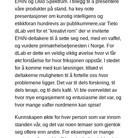
EHiN og Oslo Spektrum. I tillegg til å presentere
våre produkter på stand, ha key note
presentasjoner om kunstig intelligens og
etikkforan hundrevis av publikummere,var Tieto
dLab vert for et "kreativt rom" der vi inviterte
EHiN-deltakere til å sette seg ned, med en vaffel,
og vurdere primærhelsetjenesten i Norge. For
dLab er dette en veldig viktig øvelse hvor vi får
økt forståelse for hvor friksjonen oppstår. I stedet
for å komme med kun løsninger, tilbød vi
deltakerne muligheten til å fortelle oss hvor
problemene ligger. Det var til dels forskning, til
dels terapi, og til dels kafé. Vi ble overveldet av
hvor mye engasjement og entusiasme det var, og
hvor mange vafler nordmenn kan spise!
Kunnskapen økte for hver person som var innom
standen vår, og det var noen temaer som gjentok
seg oftere enn andre. For eksempel er mange