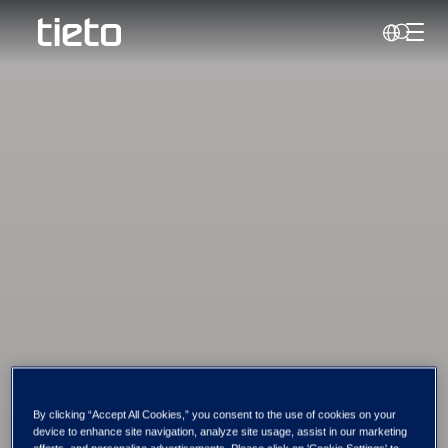
Håndt
Søk
Data Platforms
Industry Messaging
By clicking “Accept All Cookies,” you consent to the use of cookies on your
device to enhance site navigation, analyze site usage, assist in our marketing
efforts, and personalize advertisements. Please click on 'Cookie Settings' to