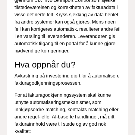
gjennom
BIX
Invoice
Import
Control
som sjekker
tilstedeværelsen og korrektheten av
fakturadata
i
visse
definerte felt
.
Kryss
-
sjekking
av
data hentet
fra andre systemer kan også gjøres. Mens noen
feil kan korrigeres automatisk, resulterer andre feil
i en varsling til leverandøren
. Leverandøren
gis
automatisk
tilgang til en
portal for å
kunne gjøre
nødvendige korrigeringer
.
Hva oppnår du?
Avkastning på investering gjort for å automatisere
fakturagodkjenningsprosessen.
For at fakturagodkjenningssystem skal kunne
utnytte automatiseringsmekanismer, som
innkjøpsordre-matching, kontrakts-matching eller
andre regel- eller AI-baserte handlinger, må gitt
fakturainnhold være til stede og av god nok
kvalitet: