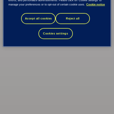
BIX Invoice Import
manage your preferences or to opt-out of certain cookie uses.
Cookie notice
Control
Accept all cookies
Reject all
Oppdag hvordan denne smarte løsningen forbedrer
Cookies settings
fakturahåndtering! Den validerer og korrigerer fakturaer,
reduserer manuelt arbeid og minimerer svindelrisiko.