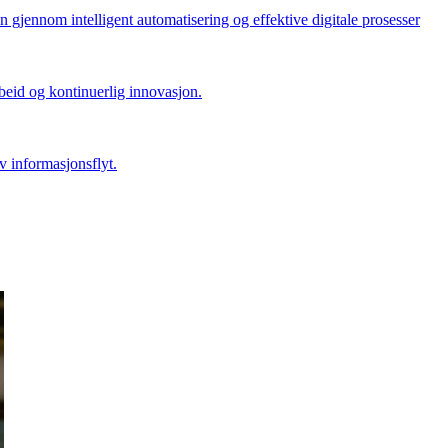
en gjennom intelligent automatisering og effektive digitale prosesser
beid og kontinuerlig innovasjon.
iv informasjonsflyt.