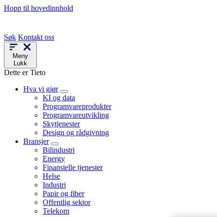
Hopp til hovedinnhold
Søk
Kontakt oss
Meny
Lukk
Dette er Tieto
Hva vi gjør
KI og data
Programvareprodukter
Programvareutvikling
Skytjenester
Design og rådgivning
Bransjer
Bilindustri
Energy
Finansielle tjenester
Helse
Industri
Papir og fiber
Offentlig sektor
Telekom