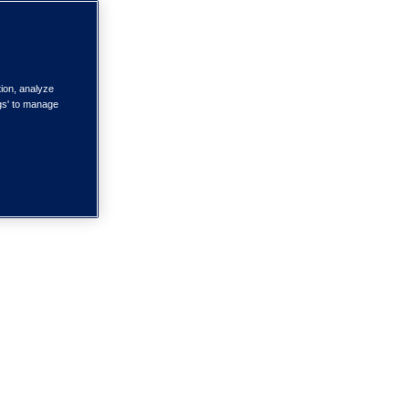
tion, analyze
ngs' to manage