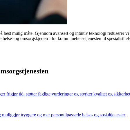
s på best mulig måte. Gjennom avansert og intuitiv teknologi reduserer vi
e helse- og omsorgskjeden - fra kommunehelsetjenesten til spesialisthels
 omsorgstjenesten
frigjør tid, støtter faglige vurderinger og styrker kvalitet og sikkerhet 
 muliggjør tryggere og mer persontilpassede helse- og sosialtjenester.