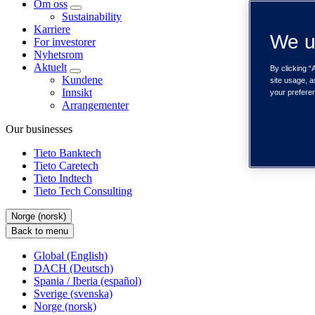
Om oss
Sustainability
Karriere
We u
For investorer
Nyhetsrom
Aktuelt
By clicking “
Kundene
site usage, a
Innsikt
your prefere
Arrangementer
Our businesses
Tieto Banktech
Tieto Caretech
Tieto Indtech
Tieto Tech Consulting
Norge (norsk)
Back to menu
Global (English)
DACH (Deutsch)
Spania / Iberia (español)
Sverige (svenska)
Norge (norsk)