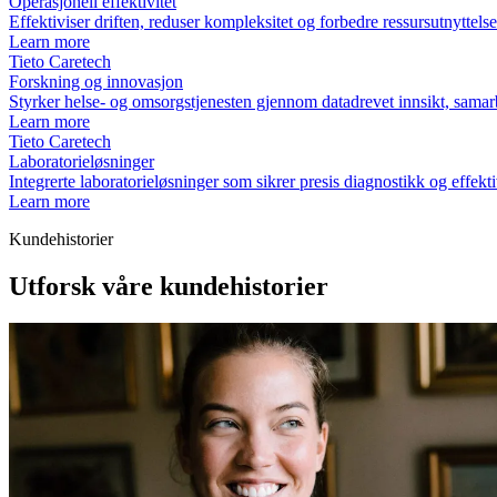
Operasjonell effektivitet
Effektiviser driften, reduser kompleksitet og forbedre ressursutnyttels
Learn more
Tieto Caretech
Forskning og innovasjon
Styrker helse- og omsorgstjenesten gjennom datadrevet innsikt, samar
Learn more
Tieto Caretech
Laboratorieløsninger
Integrerte laboratorieløsninger som sikrer presis diagnostikk og effekt
Learn more
Kundehistorier
Utforsk våre kundehistorier