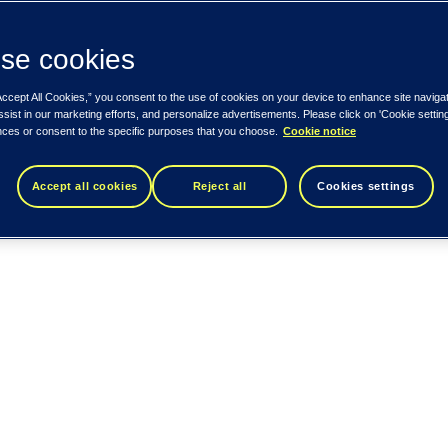
se cookies
Accept All Cookies,” you consent to the use of cookies on your device to enhance site naviga
ssist in our marketing efforts, and personalize advertisements. Please click on 'Cookie setti
nces or consent to the specific purposes that you choose.
Cookie notice
Accept all cookies
Reject all
Cookies settings