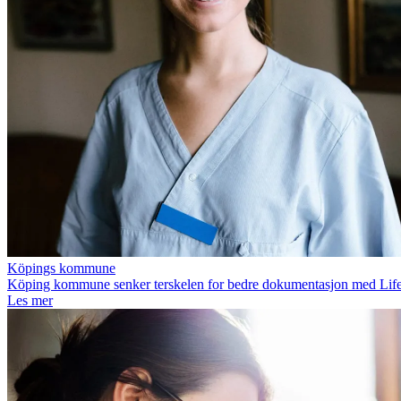
Köpings kommune
Köping kommune senker terskelen for bedre dokumentasjon med Life
Les mer