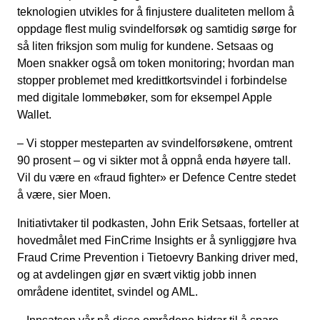
teknologien utvikles for å finjustere dualiteten mellom å
oppdage flest mulig svindelforsøk og samtidig sørge for
så liten friksjon som mulig for kundene. Setsaas og
Moen snakker også om token monitoring; hvordan man
stopper problemet med kredittkortsvindel i forbindelse
med digitale lommebøker, som for eksempel Apple
Wallet.
– Vi stopper mesteparten av svindelforsøkene, omtrent
90 prosent – og vi sikter mot å oppnå enda høyere tall.
Vil du være en «fraud fighter» er Defence Centre stedet
å være, sier Moen.
Initiativtaker til podkasten, John Erik Setsaas, forteller at
hovedmålet med FinCrime Insights er å synliggjøre hva
Fraud Crime Prevention i Tietoevry Banking driver med,
og at avdelingen gjør en svært viktig jobb innen
områdene identitet, svindel og AML.