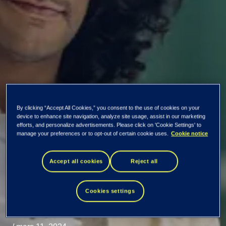
By clicking “Accept All Cookies,” you consent to the use of cookies on your
På evig jakt etter
device to enhance site navigation, analyze site usage, assist in our marketing
efforts, and personalize advertisements. Please click on 'Cookie Settings' to
manage your preferences or to opt-out of certain cookie uses.
Cookie notice
digitale svindlere
Accept all cookies
Reject all
Oppgaven til Defence Centre er å oppdage, stoppe og
Cookies settings
forebygge digital økonomisk svindel.