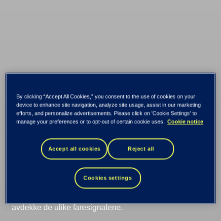
By clicking “Accept All Cookies,” you consent to the use of cookies on your
Pass på - la ikke
device to enhance site navigation, analyze site usage, assist in our marketing
efforts, and personalize advertisements. Please click on 'Cookie Settings' to
manage your preferences or to opt-out of certain cookie uses.
Cookie notice
Black Friday bli til
Accept all cookies
Reject all
Blue Monday!
Cookies settings
Se opp for falske nettbutikker og benytt ulike tips for å
avdekke de ulike faresignalene.