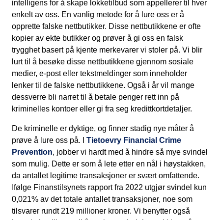
intelligens for å skape lokketilbud som appellerer til hver
enkelt av oss. En vanlig metode for å lure oss er å
opprette falske nettbutikker. Disse nettbutikkene er ofte
kopier av ekte butikker og prøver å gi oss en falsk
trygghet basert på kjente merkevarer vi stoler på. Vi blir
lurt til å besøke disse nettbutikkene gjennom sosiale
medier, e-post eller tekstmeldinger som inneholder
lenker til de falske nettbutikkene. Også i år vil mange
dessverre bli narret til å betale penger rett inn på
kriminelles kontoer eller gi fra seg kredittkortdetaljer.
De kriminelle er dyktige, og finner stadig nye måter å
prøve å lure oss på. I
Tietoevry Financial Crime
Prevention
, jobber vi hardt med å hindre så mye svindel
som mulig. Dette er som å lete etter en nål i høystakken,
da antallet legitime transaksjoner er svært omfattende
.
Ifølge Finanstilsynets rapport fra 2022 utgjør svindel kun
0,021% av det totale antallet transaksjoner, noe som
tilsvarer rundt 219 millioner kroner.
Vi benytter også