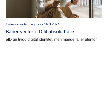
Cybersecurity insights / / 16.9.2024
Baner vei for eID til absolutt alle
eID gir trygg digital identitet, men mange faller utenfor.
EU-reguleringen eIDAS kan redusere digitalt
utenforskap med en digital ID-lommebok for alle innen
2026.
Cybersecurity insights / / 7.5.2024
Verdens første FCP-dag ble en suksess
Bringer kollegaer nærmere, skaper en sterkere fremtid!