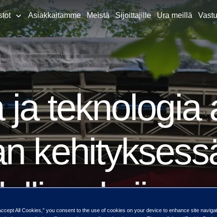
stot
Asiakkaitamme
Meistä
Sijoittajille
Ura meillä
Vastu
 ja teknologia 
an kehityksess
llisuuksiin
Accept All Cookies,” you consent to the use of cookies on your device to enhance site naviga