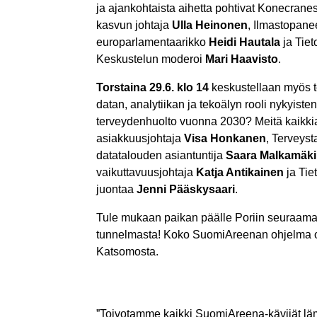
ja ajankohtaista aihetta pohtivat Konecrane
kasvun johtaja
Ulla Heinonen
, Ilmastopane
europarlamentaarikko
Heidi Hautala
ja Tiet
Keskustelun moderoi
Mari Haavisto
.
Torstaina 29.6. klo 14
keskustellaan myös te
datan, analytiikan ja tekoälyn rooli nykyist
terveydenhuolto vuonna 2030? Meitä kaikk
asiakkuusjohtaja
Visa Honkanen
, Terveyst
datatalouden asiantuntija
Saara Malkamäki
vaikuttavuusjohtaja
Katja Antikainen
ja Tie
juontaa
Jenni Pääskysaari
.
Tule mukaan paikan päälle Poriin seuraam
tunnelmasta! Koko SuomiAreenan ohjelma o
Katsomosta.
”Toivotamme kaikki SuomiAreena-kävijät lämp