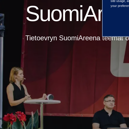
site usage, a
SuomiAree
your preferen
Tietoevryn SuomiAreena teemat on