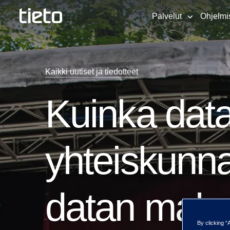
Palvelut
Ohjelmi
Kaikki uutiset ja tiedotteet
Kuinka data
yhteiskunn
datan mahdo
By clicking “