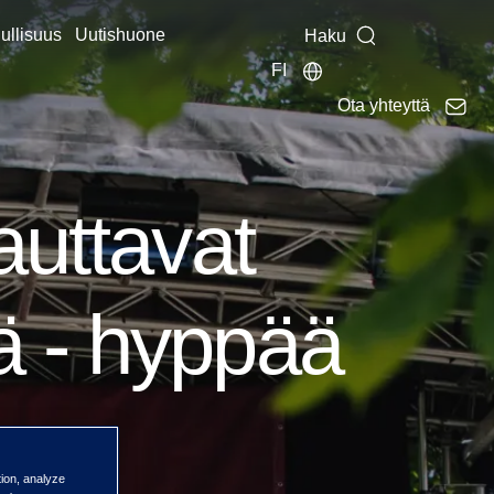
ullisuus
Uutishuone
Haku
FI
Ota yhteyttä
auttavat
ä - hyppää
tion, analyze