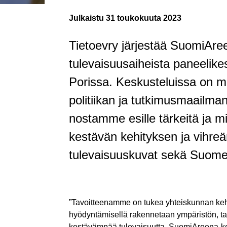
Julkaistu
31 toukokuuta 2023
Tietoevry järjestää SuomiAr
tulevaisuusaiheista paneelik
Porissa. Keskusteluissa on 
politiikan ja tutkimusmaailman
nostamme esille tärkeitä ja mi
kestävän kehityksen ja vihre
tulevaisuuskuvat sekä Suomen
”Tavoitteenamme on tukea yhteiskunnan kehit
hyödyntämisellä rakennetaan ympäristön, tal
kestävämpää tulevaisuutta. SuomiAreena-k