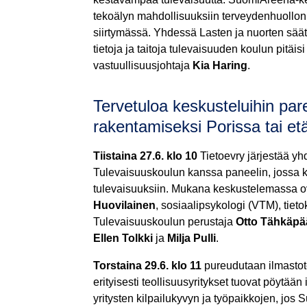
tekoälyn mahdollisuuksiin terveydenhuollon
siirtymässä. Yhdessä Lasten ja nuorten sä
tietoja ja taitoja tulevaisuuden koulun pitäisi
vastuullisuusjohtaja
Kia Haring
.
Tervetuloa keskusteluihin p
rakentamiseksi Porissa tai et
Tiistaina 27.6. klo 10
Tietoevry järjestää yh
Tulevaisuuskoulun kanssa paneelin, jossa 
tulevaisuuksiin. Mukana keskustelemassa o
Huovilainen
, sosiaalipsykologi (VTM), tietok
Tulevaisuuskoulun perustaja
Otto Tähkäpä
Ellen Tolkki
ja
Milja Pulli
.
Torstaina 29.6. klo 11
pureudutaan ilmastote
erityisesti teollisuusyritykset tuovat pöytää
yritysten kilpailukyvyn ja työpaikkojen, jos