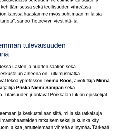
 kehittämisessä sekä teollisuuden vihreässä
ätiön kanssa haastamme myös pohtimaan millaisia
 tarjota”, sanoo Tietoevryn viestintä- ja
aremman tulevaisuuden
änä
dessä Lasten ja nuorten säätiön sekä
keskustelun aiheena on Tutkimusmatka
vat tekoälyprofessori
Teemu Roos
, aivotutkija
Minna
irjailija
Priska Niemi-Sampan
sekä
ä
. Tilaisuuden juontavat Porkkalan lukion opiskelijat
emaan ja keskustellaan siitä, millaisia ratkaisuja
n ilmastohaasteiden ratkaisemiseksi ja kuinka käy
 Suomi alkaa jarruttelemaan vihreää siirtymää. Tärkeää