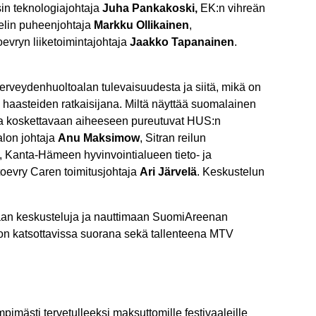
sin teknologiajohtaja
Juha Pankakoski,
EK:n vihreän
elin puheenjohtaja
Markku Ollikainen
,
oevryn liiketoimintajohtaja
Jaakko Tapanainen
.
rveydenhuoltoalan tulevaisuudesta ja siitä, mikä on
en haasteiden ratkaisijana. Miltä näyttää suomalainen
ia koskettavaan aiheeseen pureutuvat HUS:n
alon johtaja
Anu Maksimow
, Sitran reilun
, Kanta-Hämeen hyvinvointialueen tieto- ja
toevry Caren toimitusjohtaja
Ari Järvelä
. Keskustelun
aan keskusteluja ja nauttimaan SuomiAreenan
n katsottavissa suorana sekä tallenteena MTV
imästi tervetulleeksi maksuttomille festivaaleille