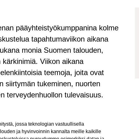
eenan pääyhteistyökumppanina kolme
eskustelua tapahtumaviikon aikana
mukana monia Suomen talouden,
 kärkinimiä. Viikon aikana
elenkiintoisia teemoja, joita ovat
än siirtymän tukeminen, nuorten
 terveydenhuollon tulevaisuus.
ystä, jossa teknologian vastuullisella
ouden ja hyvinvoinnin kannalta meille kaikille
eskusteluissa pureudumme esimerkiksi datan ja