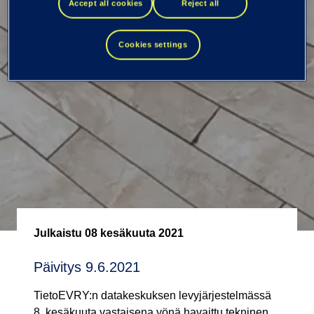
havaittu ongelma
Accept all cookies
Reject all
on korjattu
Cookies settings
Julkaistu
08 kesäkuuta 2021
Päivitys 9.6.2021
TietoEVRY:n datakeskuksen levyjärjestelmässä
8. kesäkuuta vastaisena yönä havaittu tekninen