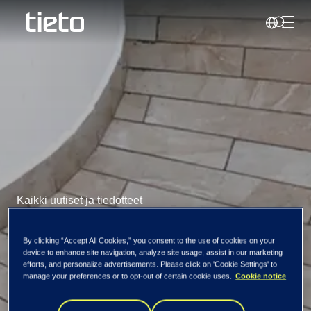
Vaihd
Haku
Kaikki uutiset ja tiedotteet
Datakeskuksen
By clicking “Accept All Cookies,” you consent to the use of cookies on your
device to enhance site navigation, analyze site usage, assist in our marketing
efforts, and personalize advertisements. Please click on 'Cookie Settings' to
levyjärjestelmässä
manage your preferences or to opt-out of certain cookie uses.
Cookie notice