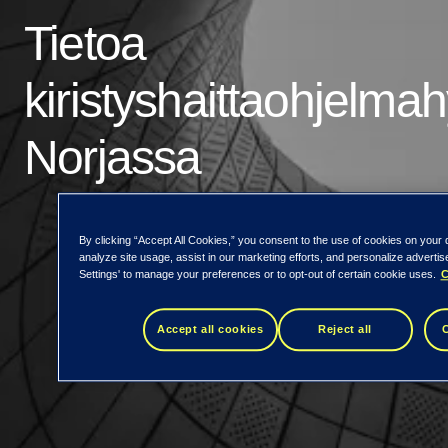
Tietoa
kiristyshaittaohjelm
Norjassa
By clicking “Accept All Cookies,” you consent to the use of cookies on your 
analyze site usage, assist in our marketing efforts, and personalize adverti
Settings' to manage your preferences or to opt-out of certain cookie uses.
C
Accept all cookies
Reject all