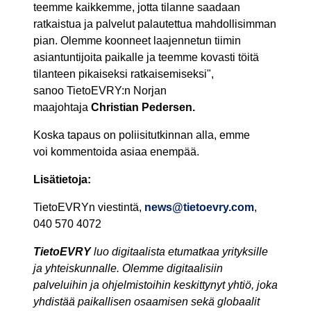
teemme kaikkemme, jotta tilanne saadaan
ratkaistua ja palvelut palautettua mahdollisimman
pian. Olemme koonneet laajennetun tiimin
asiantuntijoita paikalle ja teemme kovasti töitä
tilanteen pikaiseksi ratkaisemiseksi",
sanoo TietoEVRY:n Norjan
maajohtaja
Christian Pedersen.
Koska tapaus on poliisitutkinnan alla, emme
voi kommentoida asiaa enempää.
Lisätietoja:
TietoEVRYn viestintä,
news@tietoevry.com
,
040 570 4072
TietoEVRY
luo digitaalista etumatkaa yrityksille
ja yhteiskunnalle. Olemme digitaalisiin
palveluihin ja ohjelmistoihin keskittynyt yhtiö, joka
yhdistää paikallisen osaamisen sekä globaalit