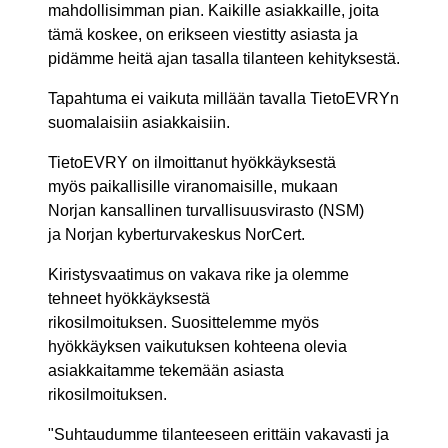
mahdollisimman pian. Kaikille asiakkaille, joita
tämä koskee, on erikseen viestitty asiasta ja
pidämme heitä ajan tasalla tilanteen kehityksestä.
Tapahtuma ei vaikuta millään tavalla TietoEVRYn
suomalaisiin asiakkaisiin.
TietoEVRY on ilmoittanut hyökkäyksestä
myös paikallisille viranomaisille, mukaan
Norjan kansallinen turvallisuusvirasto (NSM)
ja Norjan kyberturvakeskus NorCert.
Kiristysvaatimus on vakava rike ja olemme
tehneet hyökkäyksestä
rikosilmoituksen. Suosittelemme myös
hyökkäyksen vaikutuksen kohteena olevia
asiakkaitamme tekemään asiasta
rikosilmoituksen.
"Suhtaudumme tilanteeseen erittäin vakavasti ja