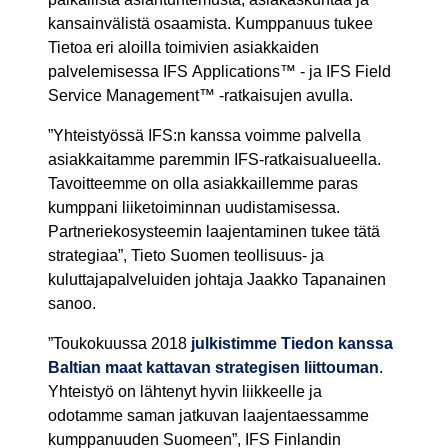
kansainvälistä osaamista. Kumppanuus tukee
Tietoa eri aloilla toimivien asiakkaiden
palvelemisessa IFS Applications™ - ja IFS Field
Service Management™ -ratkaisujen avulla.
”Yhteistyössä IFS:n kanssa voimme palvella
asiakkaitamme paremmin IFS-ratkaisualueella.
Tavoitteemme on olla asiakkaillemme paras
kumppani liiketoiminnan uudistamisessa.
Partneriekosysteemin laajentaminen tukee tätä
strategiaa”, Tieto Suomen teollisuus- ja
kuluttajapalveluiden johtaja Jaakko Tapanainen
sanoo.
”Toukokuussa 2018
julkistimme Tiedon kanssa
Baltian maat kattavan strategisen liittouman
.
Yhteistyö on lähtenyt hyvin liikkeelle ja
odotamme saman jatkuvan laajentaessamme
kumppanuuden Suomeen”, IFS Finlandin