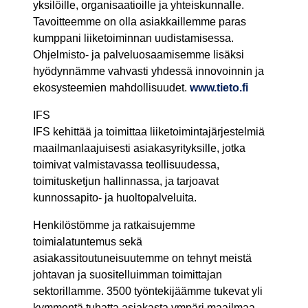
yksilöille, organisaatioille ja yhteiskunnalle.
Tavoitteemme on olla asiakkaillemme paras
kumppani liiketoiminnan uudistamisessa.
Ohjelmisto- ja palveluosaamisemme lisäksi
hyödynnämme vahvasti yhdessä innovoinnin ja
ekosysteemien mahdollisuudet.
www.tieto.fi
IFS
IFS kehittää ja toimittaa liiketoimintajärjestelmiä
maailmanlaajuisesti asiakasyrityksille, jotka
toimivat valmistavassa teollisuudessa,
toimitusketjun hallinnassa, ja tarjoavat
kunnossapito- ja huoltopalveluita.
Henkilöstömme ja ratkaisujemme
toimialatuntemus sekä
asiakassitoutuneisuutemme on tehnyt meistä
johtavan ja suositelluimman toimittajan
sektorillamme. 3500 työntekijäämme tukevat yli
kymmentä tuhatta asiakasta ympäri maailmaa