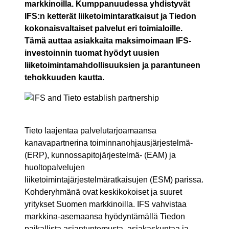
markkinoilla. Kumppanuudessa yhdistyvät
IFS:n ketterät liiketoimintaratkaisut ja Tiedon
kokonaisvaltaiset palvelut eri toimialoille.
Tämä auttaa asiakkaita maksimoimaan IFS-
investoinnin tuomat hyödyt uusien
liiketoimintamahdollisuuksien ja parantuneen
tehokkuuden kautta.
Tieto laajentaa palvelutarjoamaansa
kanavapartnerina toiminnanohjausjärjestelmä-
(ERP), kunnossapitojärjestelmä- (EAM) ja
huoltopalvelujen
liiketoimintajärjestelmäratkaisujen (ESM) parissa.
Kohderyhmänä ovat keskikokoiset ja suuret
yritykset Suomen markkinoilla. IFS vahvistaa
markkina-asemaansa hyödyntämällä Tiedon
paikallista asiantuntemusta, asiakaskuntaa ja