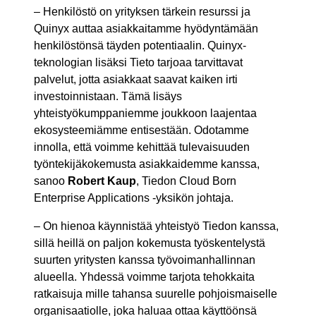
– Henkilöstö on yrityksen tärkein resurssi ja
Quinyx auttaa asiakkaitamme hyödyntämään
henkilöstönsä täyden potentiaalin. Quinyx-
teknologian lisäksi Tieto tarjoaa tarvittavat
palvelut, jotta asiakkaat saavat kaiken irti
investoinnistaan. Tämä lisäys
yhteistyökumppaniemme joukkoon laajentaa
ekosysteemiämme entisestään. Odotamme
innolla, että voimme kehittää tulevaisuuden
työntekijäkokemusta asiakkaidemme kanssa,
sanoo
Robert Kaup
, Tiedon Cloud Born
Enterprise Applications -yksikön johtaja.
– On hienoa käynnistää yhteistyö Tiedon kanssa,
sillä heillä on paljon kokemusta työskentelystä
suurten yritysten kanssa työvoimanhallinnan
alueella. Yhdessä voimme tarjota tehokkaita
ratkaisuja mille tahansa suurelle pohjoismaiselle
organisaatiolle, joka haluaa ottaa käyttöönsä