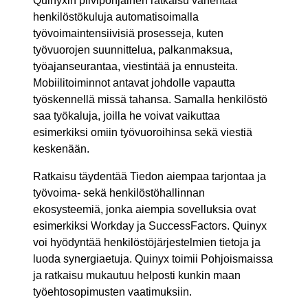
Quinyxin pilvipohjainen ratkaisu vähentää
henkilöstökuluja automatisoimalla
työvoimaintensiivisiä prosesseja, kuten
työvuorojen suunnittelua, palkanmaksua,
työajanseurantaa, viestintää ja ennusteita.
Mobiilitoiminnot antavat johdolle vapautta
työskennellä missä tahansa. Samalla henkilöstö
saa työkaluja, joilla he voivat vaikuttaa
esimerkiksi omiin työvuoroihinsa sekä viestiä
keskenään.
Ratkaisu täydentää Tiedon aiempaa tarjontaa ja
työvoima- sekä henkilöstöhallinnan
ekosysteemiä, jonka aiempia sovelluksia ovat
esimerkiksi Workday ja SuccessFactors. Quinyx
voi hyödyntää henkilöstöjärjestelmien tietoja ja
luoda synergiaetuja. Quinyx toimii Pohjoismaissa
ja ratkaisu mukautuu helposti kunkin maan
työehtosopimusten vaatimuksiin.