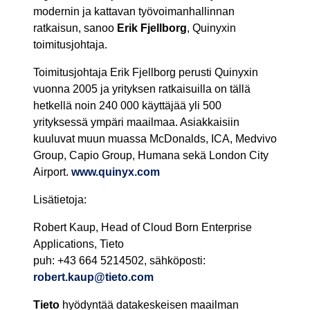
modernin ja kattavan työvoimanhallinnan
ratkaisun, sanoo
Erik Fjellborg
, Quinyxin
toimitusjohtaja.
Toimitusjohtaja Erik Fjellborg perusti Quinyxin
vuonna 2005 ja yrityksen ratkaisuilla on tällä
hetkellä noin 240 000 käyttäjää yli 500
yrityksessä ympäri maailmaa. Asiakkaisiin
kuuluvat muun muassa McDonalds, ICA, Medvivo
Group, Capio Group, Humana sekä London City
Airport.
www.quinyx.com
Lisätietoja:
Robert Kaup, Head of Cloud Born Enterprise
Applications, Tieto
puh: +43 664 5214502, sähköposti:
robert.kaup@tieto.com
Tieto
hyödyntää datakeskeisen maailman