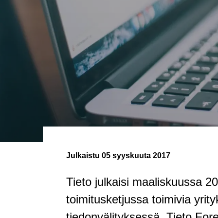
Julkaistu
05 syyskuuta 2017
Tieto julkaisi maaliskuussa 2
toimitusketjussa toimivia yrit
tiedonvälityksessä. Tieto Fore