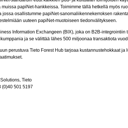
sa muissa papiNet-hankkeissa. Toimimme tällä hetkellä myös ru
a jossa osallistumme papiNet-sanomaliikennekerroksen rakenta
jestelmiään uuteen papiNet-muotoiseen tiedonvälitykseen.
ess Information Exchangeen (BIX), joka on B2B-integrointiin tark
ikumppania ja se välittää lähes 500 miljoonaa transaktiota vuo
un perustuva Tieto Forest Hub tarjoaa kustannustehokkaat ja luot
vaatimukset.
Solutions, Tieto
8 (0)40 501 5197