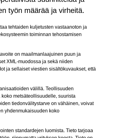
en työn määrää ja virheitä.
ttaa tehtaiden kuljetusten vastaanoton ja
ko ekosysteemin toiminnan tehostamisen
 tavoite on maailmanlaajuinen puun ja
aukset XML-muodossa ja sekä niiden
ot ja sellaiset viestien sisältökuvaukset, että
nisaatioiden välillä. Teollisuuden
 koko metsäteollisuudelle, suurista
joiden tiedonvälitystarve on vähäinen, voivat
ojen yhdenmukaisuuden koko
ointen standardejen luomista. Tieto tarjoaa
töön, riippumatta yrityksen koosta. Tieto on