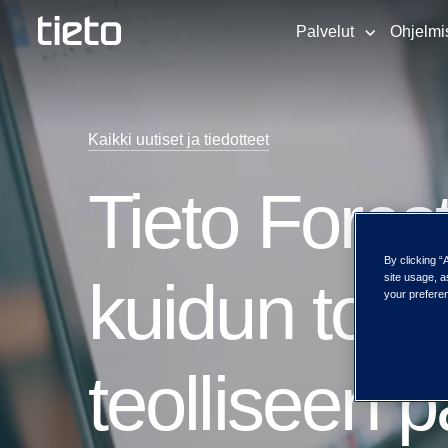
Palvelut
Ohjelmi
Kaikki uutiset ja tiedotteet
Tieto Fores
By clicking “
kuidun toim
site usage, a
your preferen
teolliseen 