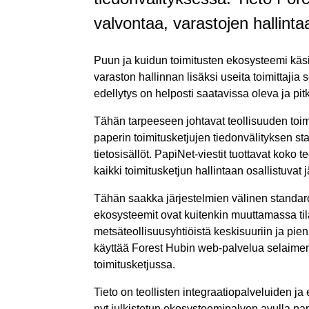
valvontaa, varastojen hallint
Puun ja kuidun toimitusten ekosysteemi käsit
varaston hallinnan lisäksi useita toimittaji
edellytys on helposti saatavissa oleva ja pitk
Tähän tarpeeseen johtavat teollisuuden toim
paperin toimitusketjujen tiedonvälityksen s
tietosisällöt. PapiNet-viestit tuottavat koko 
kaikki toimitusketjun hallintaan osallistuvat
Tähän saakka järjestelmien välinen standardo
ekosysteemit ovat kuitenkin muuttamassa tila
metsäteollisuusyhtiöistä keskisuuriin ja pien
käyttää Forest Hubin web-palvelua selaime
toimitusketjussa.
Tieto on teollisten integraatiopalveluiden 
nyt julkistetun ekosysteemipalven avulla pap