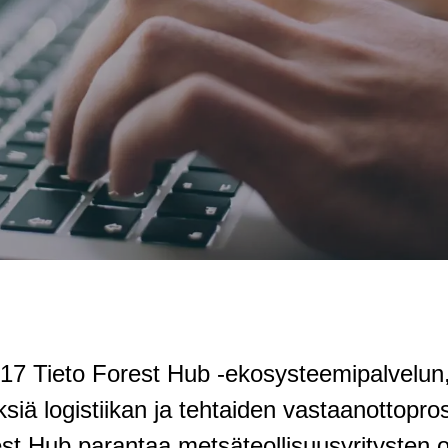
017 Tieto Forest Hub -ekosysteemipalvelun
yksiä logistiikan ja tehtaiden vastaanottop
st Hub parantaa metsäteollisuusyritysten op