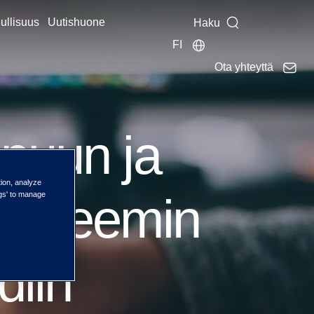
ullisuus
Uutishuone
Haku
FI
Ota yhteyttä
 puun ja
tion, analyze
systeemin
ngs' to manage
diin