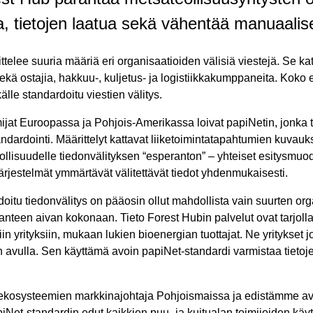
aa, tietojen laatua sekä vähentää manuaalis
telee suuria määriä eri organisaatioiden välisiä viestejä. Se ka
a sekä ostajia, hakkuu-, kuljetus- ja logistiikkakumppaneita. Ko
älle standardoitu viestien välitys.
ijat Euroopassa ja Pohjois-Amerikassa loivat papiNetin, jonka
tandardointi. Määrittelyt kattavat liiketoimintatapahtumien kuv
teollisuudelle tiedonvälityksen “esperanton” – yhteiset esitysmuod
 järjestelmät ymmärtävät välitettävät tiedot yhdenmukaisesti.
itu tiedonvälitys on pääosin ollut mahdollista vain suurten orga
nteen aivan kokonaan. Tieto Forest Hubin palvelut ovat tarjolla
iin yrityksiin, mukaan lukien bioenergian tuottajat. Ne yritykset 
n avulla. Sen käyttämä avoin papiNet-standardi varmistaa tiet
ja ekosysteemien markkinajohtaja Pohjoismaissa ja edistämme av
iNet-standardin edut kaikkien puu- ja kuitualan toimijoiden käyt