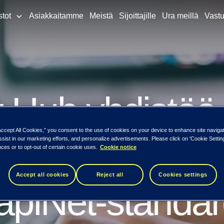
stot
Asiakkaitamme
Meistä
Sijoittajille
Ura meillä
Vastu
t Hub yhdistää
Accept All Cookies,” you consent to the use of cookies on your device to enhance site naviga
itusketjun eko
ssist in our marketing efforts, and personalize advertisements. Please click on 'Cookie Setti
ces or to opt-out of certain cookie uses.
Cookie notice
Accept all cookies
Reject all
Cookies settings
papiNet-standar