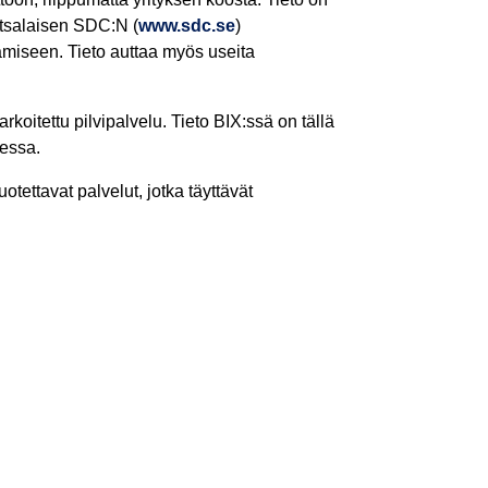
otsalaisen SDC:N (
www.sdc.se
)
miseen. Tieto auttaa myös useita
oitettu pilvipalvelu. Tieto BIX:ssä on tällä
dessa.
ettavat palvelut, jotka täyttävät