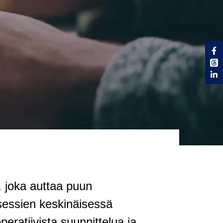
, joka auttaa puun
rosessien keskinäisessä
eratiivista suunnittelua ja