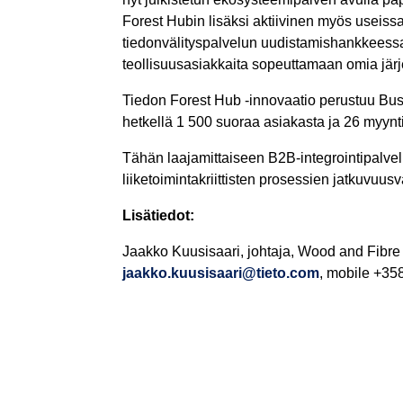
Forest Hubin lisäksi aktiivinen myös useis
tiedonvälityspalvelun uudistamishankkeess
teollisuusasiakkaita sopeuttamaan omia jär
Tiedon Forest Hub -innovaatio perustuu Busin
hetkellä 1 500 suoraa asiakasta ja 26 myynt
Tähän laajamittaiseen B2B-integrointipalvelu
liiketoimintakriittisten prosessien jatkuvuus
Lisätiedot:
Jaakko Kuusisaari, johtaja, Wood and Fibre 
jaakko.kuusisaari@tieto.com
, mobile +35