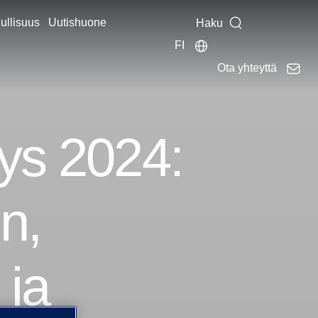
ullisuus
Uutishuone
Haku
FI
Ota yhteyttä
tys 2024:
n,
 ja