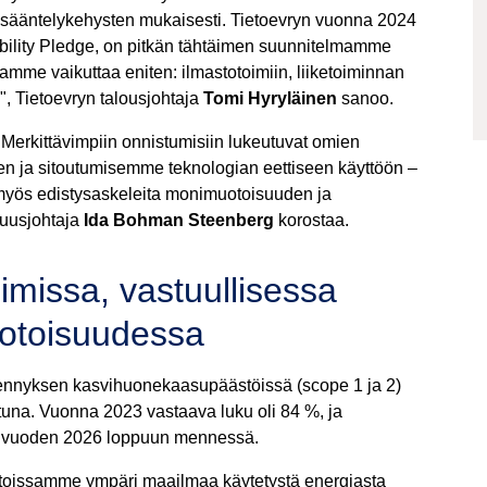
ta sääntelykehysten mukaisesti. Tietoevryn vuonna 2024
ability Pledge, on pitkän tähtäimen suunnitelmamme
amme vaikuttaa eniten: ilmastotoimiin, liiketoiminnan
", Tietoevryn talousjohtaja
Tomi Hyryläinen
sanoo.
erkittävimpiin onnistumisiin lukeutuvat omien
ja sitoutumisemme teknologian eettiseen käyttöön –
e myös edistysaskeleita monimuotoisuuden ja
suusjohtaja
Ida Bohman Steenberg
korostaa.
imissa, vastuullisessa
uotoisuudessa
ennyksen kasvihuonekaasupäästöissä (scope 1 ja 2)
una. Vuonna 2023 vastaava luku oli 84 %, ja
s vuoden 2026 loppuun mennessä.
toissamme ympäri maailmaa käytetystä energiasta