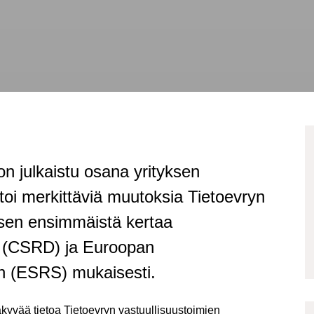
on julkaistu osana yrityksen
toi merkittäviä muutoksia Tietoevryn
 sen ensimmäistä kertaa
in (CSRD) ja Euroopan
in (ESRS) mukaisesti.
äkyvää tietoa Tietoevryn vastuullisuustoimien