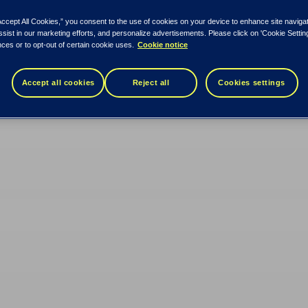
n vaikutukseen
Accept All Cookies,” you consent to the use of cookies on your device to enhance site naviga
ssist in our marketing efforts, and personalize advertisements. Please click on 'Cookie Setti
ces or to opt-out of certain cookie uses.
Cookie notice
Accept all cookies
Reject all
Cookies settings