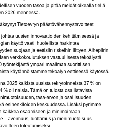
dellisen vuoden tasoa ja pitää meidät oikealla tiellä
een 2026 mennessä.
väksynyt Tietoevryn päästövähennystavoitteet.
 johtaa uusien innovaatioiden kehittämisessä ja
an käyttö vaatii huolellista harkintaa
den suojaan ja eettisiin riskeihin liittyen. Aihepiirin
isen verkkokoulutuksen vastuullisesta tekoälystä.
työntekijästä ympäri maailmaa suoritti sen
aista käytännöistämme tekoälyn eettisessä käytössä.
onna 2025 kaikista uusista rekrytoinneista 37 % on
 % oli naisia. Tämä on tulosta osallistavista
onimuotoisuuden, tasa-arvon ja osallisuuden
sekä esihenkilöiden keskuudessa. Lisäksi pyrimme
en kaikkea osaamiseen ja minimoimaan
e – avoimuus, luottamus ja monimuotoisuus –
avoitteen toteutumiseksi.