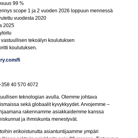
 osuus 99 %
hennys scope 1 ja 2 vuoden 2026 loppuun mennessä
vutettu vuodesta 2020
na 2025
ytoitu
aa vastuullisen tekoälyn koulutuksen
oritti koulutuksen.
ry.com/fi
 +358 40 570 4072
tuullisen teknologian avulla. Olemme johtava
hjoismaissa sekä globaalit kyvykkyydet. Arvojemme –
– ohjaamana rakennamme asiakkaidemme kanssa
yhteiskunnat ja ihmiskunta menestyvät.
stoihin erikoistunutta asiantuntijaamme ympäri