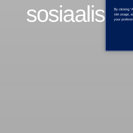
sosiaalisee
By clicking “
site usage, a
your preferen