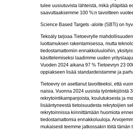
tulee uusiutuvista lähteistä, mikä ylläpitää e
saavuttaaksemme 100 %:n tavoitteen vuot
Science Based Targets -aloite (SBTi) on hy
Tekoäly tarjoaa Tietoevrylle mahdollisuuden
luottamuksen rakentamisessa, mutta teknologi
tiedostamattomiin ennakkoluuloihin, yksityisyy
käsittelemiseksi laadimme uuden yrityslaaju
Vuoden 2024 aikana 97 % Tietoevryn 23 000 
oppiakseen lisää standardeistamme ja parh
Tietoevry on asettanut tavoitteeksi, että vu
naisia. Vuonna 2024 uusista työntekijöistä 34
rekrytointikampanjoista, koulutuksesta ja m
lisääntyneestä tietoisuudesta rekrytoijien 
rekrytoinnissa kiinnittämään huomiota enn
tiedostamattomia ennakkoluuloja. Arvojemm
mukaisesti teemme jatkossakin töitä tämän t