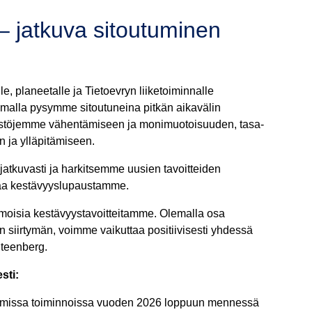
– jatkuva sitoutuminen
, planeetalle ja Tietoevryn liiketoiminnalle
Samalla pysymme sitoutuneina pitkän aikavälin
ästöjemme vähentämiseen ja monimuotoisuuden, tasa-
n ja ylläpitämiseen.
atkuvasti ja harkitsemme uusien tavoitteiden
istaa kestävyyslupaustamme.
oisia kestävyystavoitteitamme. Olemalla osa
n siirtymän, voimme vaikuttaa positiivisesti yhdessä
teenberg.
esti:
 omissa toiminnoissa vuoden 2026 loppuun mennessä