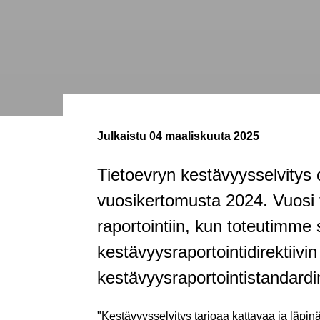
Julkaistu
04 maaliskuuta 2025
Tietoevryn kestävyysselvitys 
vuosikertomusta 2024. Vuosi 
raportointiin, kun toteutimme
kestävyysraportointidirektiiv
kestävyysraportointistandard
"Kestävyysselvitys tarjoaa kattavaa ja läpin