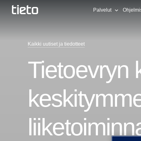
Palvelut
Ohjelmi
Kaikki uutiset ja tiedotteet
Tietoevryn 
keskitymme 
liiketoiminn