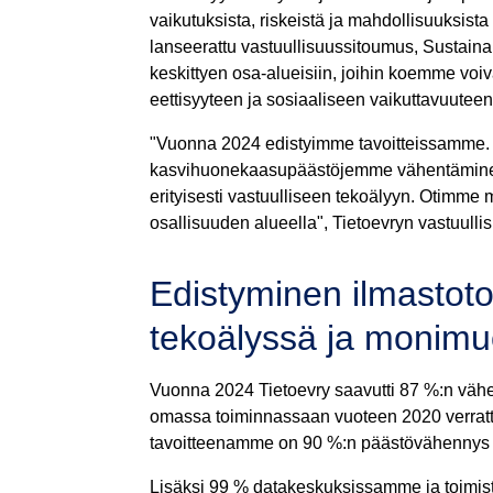
vaikutuksista, riskeistä ja mahdollisuuksis
lanseerattu vastuullisuussitoumus, Sustain
keskittyen osa-alueisiin, joihin koemme voiv
eettisyyteen ja sosiaaliseen vaikuttavuuteen
"Vuonna 2024 edistyimme tavoitteissamme. M
kasvihuonekaasupäästöjemme vähentäminen 
erityisesti vastuulliseen tekoälyyn. Otimm
osallisuuden alueella", Tietoevryn vastuulli
Edistyminen ilmastoto
tekoälyssä ja monim
Vuonna 2024 Tietoevry saavutti 87 %:n väh
omassa toiminnassaan vuoteen 2020 verratt
tavoitteenamme on 90 %:n päästövähenny
Lisäksi 99 % datakeskuksissamme ja toimis