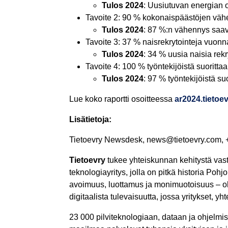
Tulos 2024
: Uusiutuvan energian
Tavoite 2: 90 % kokonaispäästöjen vä
Tulos 2024
: 87 %:n vähennys saa
Tavoite 3: 37 % naisrekrytointeja vuon
Tulos 2024
: 34 % uusia naisia rekr
Tavoite 4: 100 % työntekijöistä suoritt
Tulos 2024
: 97 % työntekijöistä su
Lue koko raportti osoitteessa
ar2024.tietoev
Lisätietoja:
Tietoevry Newsdesk, news@tietoevry.com,
Tietoevry
tukee yhteiskunnan kehitystä vas
teknologiayritys, jolla on pitkä historia Po
avoimuus, luottamus ja monimuotoisuus 
digitaalista tulevaisuutta, jossa yritykset, 
23 000 pilviteknologiaan, dataan ja ohjelmi