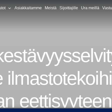
stot
Asiakkaitamme
Meistä
Sijoittajille
Ura meillä
Vastu
kestävyysselvi
ilmastotekoihi
an eettisyyteen