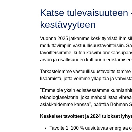
Katse tulevaisuuteen 
kestävyyteen
Vuonna 2025 jatkamme keskittymistä ihmisille
merkittävimpiin vastuullisuustavoitteisiin. 
tavoitteisiimme, kuten kasvihuonekaasupä
arvon ja osallisuuden kulttuurin edistämisee
Tarkastelemme vastuullisuustavoitteitamme j
lisäämistä, jotta voimme ylläpitää ja vahv
"Emme ole yksin edistäessämme kunnianhim
teknologiasektoria, joka mahdollistaa vihreä
asiakkaidemme kanssa", päättää Bohman S
Keskeiset tavoitteet ja 2024 tulokset lyhy
Tavoite 1: 100 % uusiutuvaa energiaa