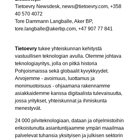
Tietoevry Newsdesk, news@tietoevry.com, +358
40 570 4072
Tore Dammann Langballe, Aker BP,
tore.langballe@akerbp.com, +47 907 77 841
Tietoevry
tukee yhteiskunnan kehitystä
vastuullisen teknologian avulla. Olemme johtava
teknologiayritys, jolla on pitkä historia
Pohjoismaissa sekä globaalit kyvykkyydet.
Arvojemme - avoimuus, luottamus ja
monimuotoisuus - ohjaamana rakennamme
asiakkaidemme kanssa digitaalista tulevaisuutta,
jossa yritykset, yhteiskunnat ja ihmiskunta
menestyvät.
24 000 pilviteknologiaan, dataan ja ohjelmistoihin
erikoistunutta asiantuntijaamme ympäri maailmaa
palvelevat tuhansia yksityisen ja julkisen sektorin