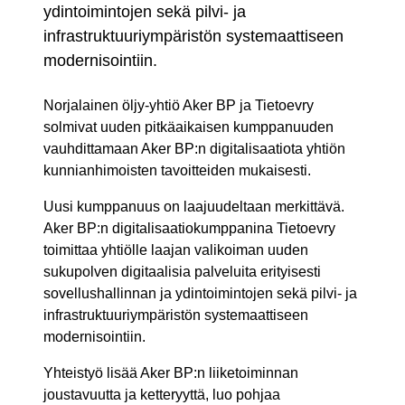
ydintoimintojen sekä pilvi- ja
infrastruktuuriympäristön systemaattiseen
modernisointiin.
Norjalainen öljy-yhtiö Aker BP ja Tietoevry
solmivat uuden pitkäaikaisen kumppanuuden
vauhdittamaan Aker BP:n digitalisaatiota yhtiön
kunnianhimoisten tavoitteiden mukaisesti.
Uusi kumppanuus on laajuudeltaan merkittävä.
Aker BP:n digitalisaatiokumppanina Tietoevry
toimittaa yhtiölle laajan valikoiman uuden
sukupolven digitaalisia palveluita erityisesti
sovellushallinnan ja ydintoimintojen sekä pilvi- ja
infrastruktuuriympäristön systemaattiseen
modernisointiin.
Yhteistyö lisää Aker BP:n liiketoiminnan
joustavuutta ja ketteryyttä, luo pohjaa