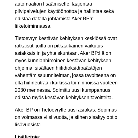
automaation lisäämiselle, laajentaa
pilvipalvelujen käyttöönottoa ja hallintaa sekä
edistää datalla johtamista Aker BP:n
liiketoiminnassa.
Tietoevryn kestävän kehityksen keskiössä ovat
ratkaisut, joilla on pitkäaikainen vaikutus
asiakkaisiin ja yhteiskuntaan. Aker BP:llä on
myös kunnianhimoinen kestävän kehityksen
ohjelma, sisältäen hiilidioksidipäästöjen
vähentämissuunnitelman, jossa tavoitteena on
olla hiilineutraali kaikissa toiminnoissa vuoteen
2030 mennessä. Solmittu uusi kumppanuus
edistää myös kestävän kehityksen tavoitteita.
Aker BP on Tietoevrylle uusi asiakas. Sopimus
on voimassa viisi vuotta, ja siihen sisältyy optio
lisävuosista.
Lisätietoja: