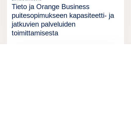
Tieto ja Orange Business
puitesopimukseen kapasiteetti- ja
jatkuvien palveluiden
toimittamisesta
2 helmik.
2026
Lehdistötiedote
Tieto on saanut Bekk Consulting
AS:n myynnin päätökseen
28 tammik.
2026
Lehdistötiedote