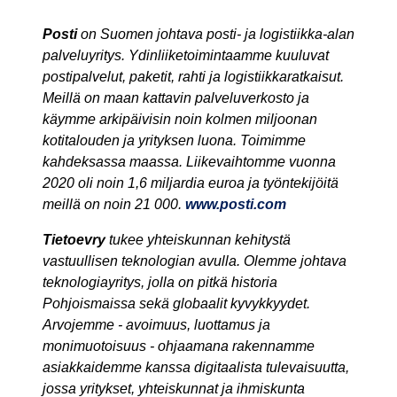
Posti
on Suomen johtava posti- ja logistiikka-alan
palveluyritys. Ydinliiketoimintaamme kuuluvat
postipalvelut, paketit, rahti ja logistiikkaratkaisut.
Meillä on maan kattavin palveluverkosto ja
käymme arkipäivisin noin kolmen miljoonan
kotitalouden ja yrityksen luona. Toimimme
kahdeksassa maassa. Liikevaihtomme vuonna
2020 oli noin 1,6 miljardia euroa ja työntekijöitä
meillä on noin 21 000.
www.posti.com
Tietoevry
tukee yhteiskunnan kehitystä
vastuullisen teknologian avulla. Olemme johtava
teknologiayritys, jolla on pitkä historia
Pohjoismaissa sekä globaalit kyvykkyydet.
Arvojemme - avoimuus, luottamus ja
monimuotoisuus - ohjaamana rakennamme
asiakkaidemme kanssa digitaalista tulevaisuutta,
jossa yritykset, yhteiskunnat ja ihmiskunta