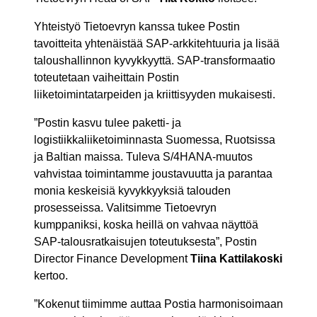
Yhteistyö Tietoevryn kanssa tukee Postin
tavoitteita yhtenäistää SAP-arkkitehtuuria ja lisää
taloushallinnon kyvykkyyttä. SAP-transformaatio
toteutetaan vaiheittain Postin
liiketoimintatarpeiden ja kriittisyyden mukaisesti.
”Postin kasvu tulee paketti- ja
logistiikkaliiketoiminnasta Suomessa, Ruotsissa
ja Baltian maissa. Tuleva S/4HANA-muutos
vahvistaa toimintamme joustavuutta ja parantaa
monia keskeisiä kyvykkyyksiä talouden
prosesseissa. Valitsimme Tietoevryn
kumppaniksi, koska heillä on vahvaa näyttöä
SAP-talousratkaisujen toteutuksesta”, Postin
Director Finance Development
Tiina
Kattilakoski
kertoo.
”Kokenut tiimimme auttaa Postia harmonisoimaan