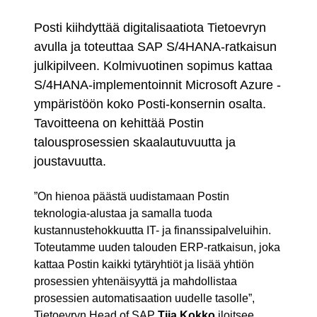
Posti kiihdyttää digitalisaatiota Tietoevryn
avulla ja toteuttaa SAP S/4HANA-ratkaisun
julkipilveen. Kolmivuotinen sopimus kattaa
S/4HANA-implementoinnit Microsoft Azure -
ympäristöön koko Posti-konsernin osalta.
Tavoitteena on kehittää Postin
talousprosessien skaalautuvuutta ja
joustavuutta.
”On hienoa päästä uudistamaan Postin
teknologia-alustaa ja samalla tuoda
kustannustehokkuutta IT- ja finanssipalveluihin.
Toteutamme uuden talouden ERP-ratkaisun, joka
kattaa Postin kaikki tytäryhtiöt ja lisää yhtiön
prosessien yhtenäisyyttä ja mahdollistaa
prosessien automatisaation uudelle tasolle”,
Tietoevryn Head of SAP
Tiia Kokko
iloitsee.