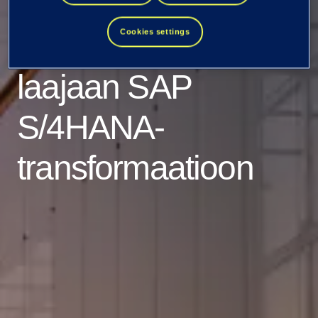
Tietoevryn
Cookies settings
kumppaniksi
laajaan SAP
S/4HANA-
transformaatioon