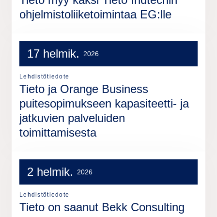
ohjelmistoliiketoimintaa EG:lle
17 helmik.
2026
Lehdistötiedote
Tieto ja Orange Business
puitesopimukseen kapasiteetti- ja
jatkuvien palveluiden
toimittamisesta
2 helmik.
2026
Lehdistötiedote
Tieto on saanut Bekk Consulting