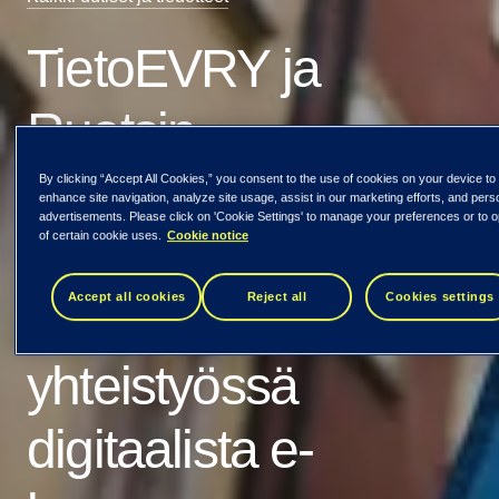
TietoEVRY ja
Ruotsin
keskuspankki
By clicking “Accept All Cookies,” you consent to the use of cookies on your device to
enhance site navigation, analyze site usage, assist in our marketing efforts, and pers
advertisements. Please click on 'Cookie Settings' to manage your preferences or to o
of certain cookie uses.
Cookie notice
Riksbanken
Accept all cookies
Reject all
Cookies settings
kehittävät
yhteistyössä
digitaalista e-