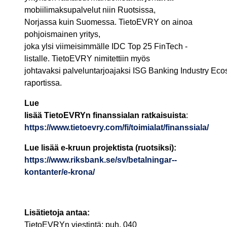
mobiilimaksupalvelut niin Ruotsissa,
Norjassa kuin Suomessa. TietoEVRY on ainoa
pohjoismainen yritys,
joka ylsi viimeisimmälle IDC Top 25 FinTech -
listalle. TietoEVRY nimitettiin myös
johtavaksi palveluntarjoajaksi ISG Banking Industry Eco
raportissa.
Lue
lisää TietoEVRYn finanssialan ratkaisuista
:
https://www.tietoevry.com/fi/toimialat/finanssiala/
Lue lisää e-kruun projektista (ruotsiksi):
https://www.riksbank.se/sv/betalningar--
kontanter/e-krona/
Lisätietoja antaa:
TietoEVRYn viestintä: puh. 040