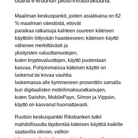
osana e-kruunun pilotti-infrastruktuuria.
Maailman keskuspankit, joiden asiakkaina on 62
% maailman väestöstä, etsivät
paraikaa ratkaisuja kahteen suureen käteisen
käyttöön liittyvään haasteeseen; käteisen käyttö
vähenee merkittävästi ja
yksityisten valuuttamuotojen,
kuten kryptovaluuttojen, käyttö puolestaan
kasvaa. Pohjoismaissa käteisen käyttö on
laskenut tai kovaa vauhtia
laskemassa alle kymmeneen prosenttiin samalla
kun digitaalisten mobiilimaksuratkaisujen,
kuten Swishin, MobilePayn, Siirron ja Vippsin,
käyttö on kasvanut huomattavasti.
Ruotsin keskuspankki Riksbanken tutkii
mahdollisuutta täydentää käteisen käyttöä kaikille
saatavilla olevan, valtion