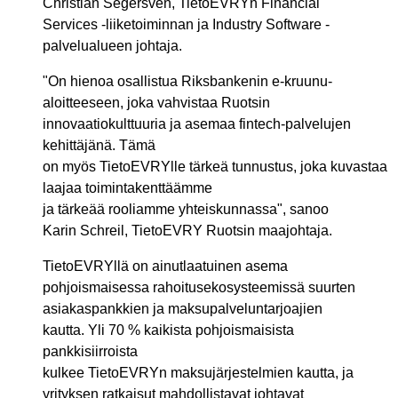
Christian Segersven, TietoEVRYn Financial
Services -liiketoiminnan ja Industry Software -
palvelualueen johtaja.
"On hienoa osallistua Riksbankenin e-kruunu-
aloitteeseen, joka vahvistaa Ruotsin
innovaatiokulttuuria ja asemaa fintech-palvelujen
kehittäjänä. Tämä
on myös TietoEVRYlle tärkeä tunnustus, joka kuvastaa
laajaa toimintakenttäämme
ja tärkeää rooliamme yhteiskunnassa", sanoo
Karin Schreil, TietoEVRY Ruotsin maajohtaja.
TietoEVRYllä on ainutlaatuinen asema
pohjoismaisessa rahoitusekosysteemissä suurten
asiakaspankkien ja maksupalveluntarjoajien
kautta. Yli 70 % kaikista pohjoismaisista
pankkisiirroista
kulkee TietoEVRYn maksujärjestelmien kautta, ja
yrityksen ratkaisut mahdollistavat johtavat