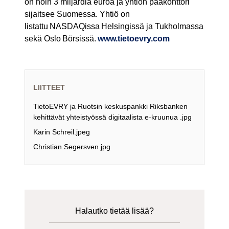
on noin 3 miljardia euroa ja yhtiön pääkonttori
sijaitsee Suomessa. Yhtiö on
listattu NASDAQissa Helsingissä ja Tukholmassa
sekä Oslo Börsissä.
www.tietoevry.com
LIITTEET
TietoEVRY ja Ruotsin keskuspankki Riksbanken
kehittävät yhteistyössä digitaalista e-kruunua .jpg
Karin Schreil.jpeg
Christian Segersven.jpg
Halautko tietää lisää?