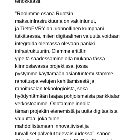
tehokkaasti.
"Roolimme osana Ruotsin
maksuinfrastruktuuria on vakiintunut,
ja TietoEVRY on luonnollinen kumppani
tutkittaessa, miten digitaalinen valuutta voidaan
integroida olemassa olevaan pankki-
infrastruktuuriin. Olemme erittäin
ylpeitä saadessamme olla mukana tässä
kiinnostavassa projektissa, jossa
pystymme käyttämään asiantuntemustamme
rahoituspalvelujen kehittämisestä ja
rahoitusalan teknologioista, sekä
hyödyntämään laajaa pohjoismaista pankkialan
verkostoamme. Odotamme innolla
tämän projektin etenemistä ja uutta digitaalista
valuuttaa, joka tulee
mahdollistamaan innovatiiviset ja
turvalliset palvelut tulevaisuudessa", sanoo