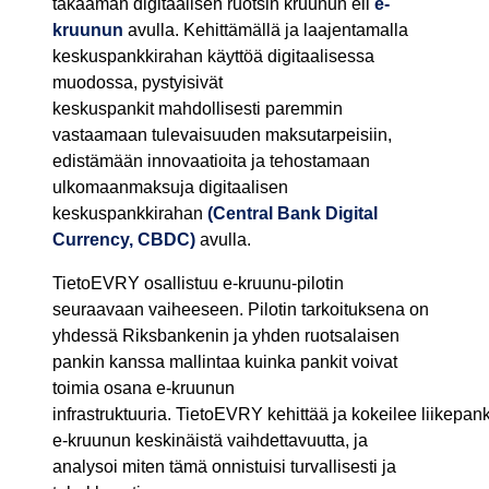
takaaman digitaalisen ruotsin kruunun eli
e-
kruunun
avulla. Kehittämällä ja laajentamalla
keskuspankkirahan käyttöä digitaalisessa
muodossa, pystyisivät
keskuspankit mahdollisesti paremmin
vastaamaan tulevaisuuden maksutarpeisiin,
edistämään innovaatioita ja tehostamaan
ulkomaanmaksuja digitaalisen
keskuspankkirahan
(Central Bank Digital
Currency, CBDC)
avulla.
TietoEVRY osallistuu e-kruunu-pilotin
seuraavaan vaiheeseen. Pilotin tarkoituksena on
yhdessä Riksbankenin ja yhden ruotsalaisen
pankin kanssa mallintaa kuinka pankit voivat
toimia osana e-kruunun
infrastruktuuria. TietoEVRY kehittää ja kokeilee liikepan
e-kruunun keskinäistä vaihdettavuutta, ja
analysoi miten tämä onnistuisi turvallisesti ja