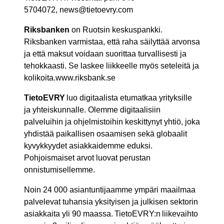
5704072, news@tietoevry.com
Riksbanken
on Ruotsin keskuspankki.
Riksbanken varmistaa, että raha säilyttää arvonsa
ja että maksut voidaan suorittaa turvallisesti ja
tehokkaasti. Se laskee liikkeelle myös seteleitä ja
kolikoita.www.riksbank.se
TietoEVRY
luo digitaalista etumatkaa yrityksille
ja yhteiskunnalle. Olemme digitaalisiin
palveluihin ja ohjelmistoihin keskittynyt yhtiö, joka
yhdistää paikallisen osaamisen sekä globaalit
kyvykkyydet asiakkaidemme eduksi.
Pohjoismaiset arvot luovat perustan
onnistumisellemme.
Noin 24 000 asiantuntijaamme ympäri maailmaa
palvelevat tuhansia yksityisen ja julkisen sektorin
asiakkaita yli 90 maassa. TietoEVRY:n liikevaihto