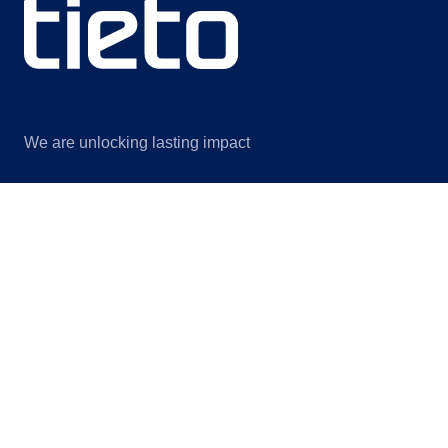
We are unlocking lasting impact
Information
Lue lisää
Legal notice
Meistä
Privacy notice
Vastuullisuus
Information for suppliers
Tapahtumat
Contact us
Blogit
Cookie settings
@Tieto2026