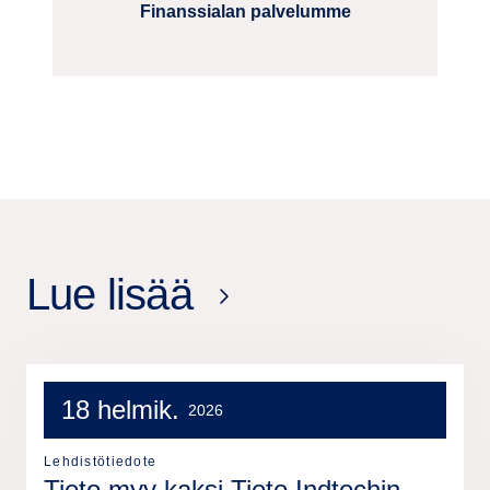
Finanssialan palvelumme
Lue lisää
18 helmik.
2026
Lehdistötiedote
Tieto myy kaksi Tieto Indtechin