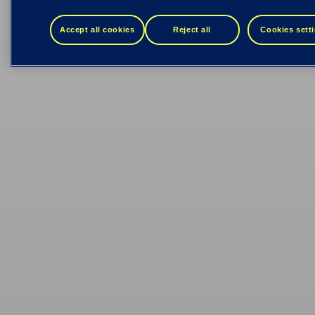
digitaalisia terveyspal
Accept all cookies
Reject all
Cookies sett