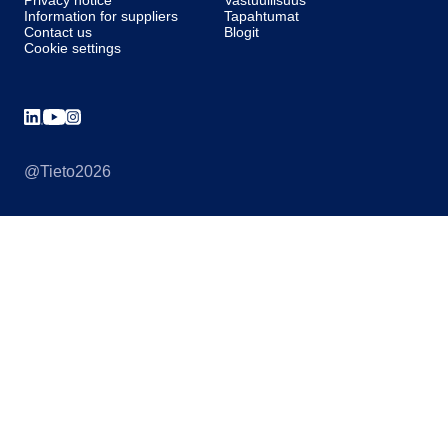
Privacy notice
Vastuullisuus
Information for suppliers
Tapahtumat
Contact us
Blogit
Cookie settings
@Tieto2026