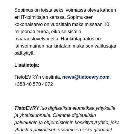
Sopimus on toistaiseksi voimassa oleva kahden
eri IT-toimittajan kanssa. Sopimuksen
kokonaisarvo on vuosittain maksimissaan 10
miljoonaa euroa, eikä se sisällä
määräostovelvoitetta. Hankintapäätös on
lainvoimainen hankintalain mukaisen valitusajan
päätyttyä.
Lisätietoja:
TietoEVRYn viestintä,
news@tietoevry.com
,
+358 40 570 4072
TietoEVRY
luo digitaalista etumatkaa yrityksille
ja yhteiskunnalle. Olemme digitaalisiin
palveluihin ja ohjelmistoihin keskittynyt yhtiö, joka
yhdistää paikallisen osaamisen sekä globaalit