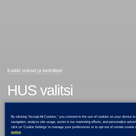
Kaikki uutiset ja tiedotteet
HUS valitsi
TietoEVRYn
By clicking “Accept All Cookies,” you consent to the use of cookies on your device t
kehittämään
navigation, analyze site usage, assist in our marketing efforts, and personalize adve
click on 'Cookie Settings' to manage your preferences or to opt-out of certain cookie
notice