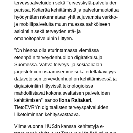
terveyspalveluiden sekä Terveyskylä-palveluiden
parissa. Ketterää kehittämistä ja palvelumuotoilua
hyödyntäen rakennetaan yhä sujuvampia verkko-
ja mobiilipalveluita muun muassa sähköiseen
asiointiin sekä terveyden etä- ja
omahoitopalveluihin liittyen.
”On hienoa olla eturintamassa viemässä
eteenpäin terveydenhuollon digiratkaisuja
Suomessa. Vahva terveys- ja sosiaalialan
järjestelmien osaamisemme sekä edelläkävijyys
datavetoisen terveydenhuollon kehittämisessä ja
digiasiointiin liittyvissä teknologioissa
mahdollistavat kokonaisvaltaisen palveluiden
kehittämisen”, sanoo
Ilona Raitakari
,
TietoEVRYn digitaalisten terveyspalveluiden
liiketoiminnan kehitysvastaava.
Viime vuonna HUS:in kanssa kehitettyjä e-