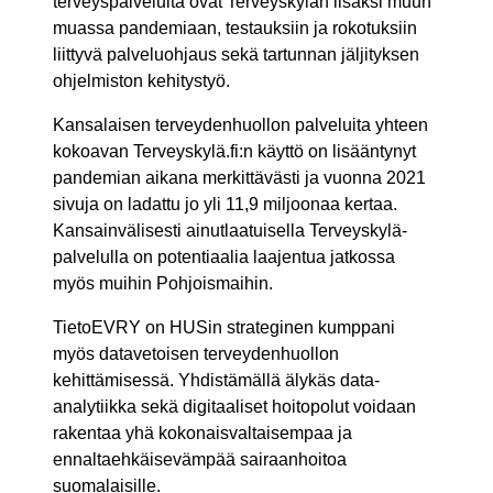
terveyspalveluita ovat Terveyskylän lisäksi muun
muassa pandemiaan, testauksiin ja rokotuksiin
liittyvä palveluohjaus sekä tartunnan jäljityksen
ohjelmiston kehitystyö.
Kansalaisen terveydenhuollon palveluita yhteen
kokoavan Terveyskylä.fi:n käyttö on lisääntynyt
pandemian aikana merkittävästi ja vuonna 2021
sivuja on ladattu jo yli 11,9 miljoonaa kertaa.
Kansainvälisesti ainutlaatuisella Terveyskylä-
palvelulla on potentiaalia laajentua jatkossa
myös muihin Pohjoismaihin.
TietoEVRY on HUSin strateginen kumppani
myös datavetoisen terveydenhuollon
kehittämisessä. Yhdistämällä älykäs data-
analytiikka sekä digitaaliset hoitopolut voidaan
rakentaa yhä kokonaisvaltaisempaa ja
ennaltaehkäisevämpää sairaanhoitoa
suomalaisille.