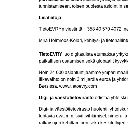
tunnistamiseen, toisen puolesta asiointiin s
Lisätietoja:
TietoEVRYn viestintä, +358 40 570 4072, 
Mira Holmroos-Kolari, kehitys- ja tietohalli
TietoEVRY
luo digitaalista etumatkaa yrityk
paikallisen osaamisen sekä globaalit kyvyk
Noin 24 000 asiantuntijaamme ympäri maailm
liikevaihto on noin 3 miljardia euroa ja yh
Børsissä. www.tietoevry.com
Digi- ja väestötietovirasto
edistää yhteiskun
Digi- ja väestötietovirasto huolehtii yhteisk
tehtäviä ovat mm. siviilivihkimiset, nimen- j
ratkaisujen kehittäminen sekä keskitettyjen 