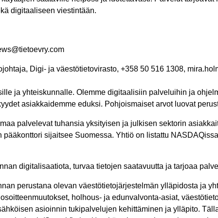
ekä digitaaliseen viestintään.
news@tietoevry.com
ntojohtaja, Digi- ja väestötietovirasto, +358 50 516 1308, mira.h
sille ja yhteiskunnalle. Olemme digitaalisiin palveluihin ja ohjelm
kyydet asiakkaidemme eduksi. Pohjoismaiset arvot luovat peru
aa palvelevat tuhansia yksityisen ja julkisen sektorin asiakka
tiön pääkonttori sijaitsee Suomessa. Yhtiö on listattu NASDAQi
nan digitalisaatiota, turvaa tietojen saatavuutta ja tarjoaa pa
unnan perustana olevan väestötietojärjestelmän ylläpidosta ja yh
a osoitteenmuutokset, holhous- ja edunvalvonta-asiat, väestötieto
sähköisen asioinnin tukipalvelujen kehittäminen ja ylläpito. Täll