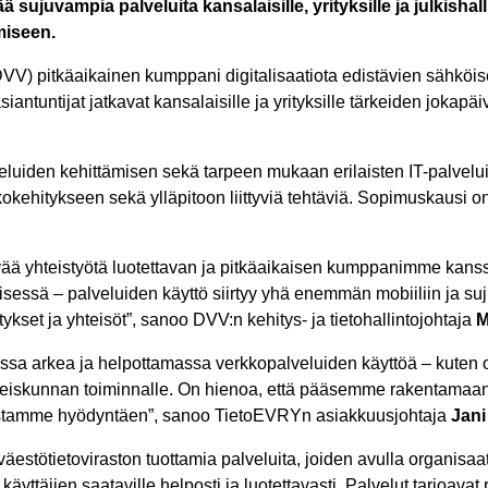
ä sujuvampia palveluita kansalaisille, yrityksille ja julkishal
ämiseen.
DVV) pitkäaikainen kumppani digitalisaatiota edistävien sähköis
ntuntijat jatkavat kansalaisille ja yrityksille tärkeiden jokapäi
eluiden kehittämisen sekä tarpeen mukaan erilaisten IT-palvelui
kokehitykseen sekä ylläpitoon liittyviä tehtäviä. Sopimuskausi on
vää yhteistyötä luotettavan ja pitkäaikaisen kumppanimme kans
isessä – palveluiden käyttö siirtyy yhä enemmän mobiiliin ja suju
ykset ja yhteisöt”, sanoo DVV:n kehitys- ja tietohallintojohtaja
M
massa arkea ja helpottamassa verkkopalveluiden käyttöä – ku
s yhteiskunnan toiminnalle. On hienoa, että pääsemme rakentamaa
mistamme hyödyntäen”, sanoo TietoEVRYn asiakkuusjohtaja
Jani
väestötietoviraston tuottamia palveluita, joiden avulla organisaa
käyttäjien saataville helposti ja luotettavasti. Palvelut tarjoava