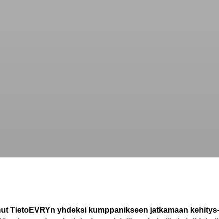
nnut TietoEVRYn yhdeksi kumppanikseen jatkamaan kehitys- ja