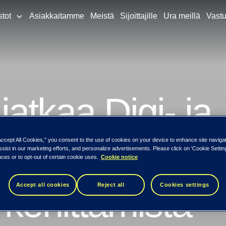
stot
Asiakkaitamme
Meistä
Sijoittajille
Ura meillä
Vastu
atkaa Digi- ja
viraston kanssa
Accept All Cookies,” you consent to the use of cookies on your device to enhance site naviga
ssist in our marketing efforts, and personalize advertisements. Please click on 'Cookie Setti
ces or to opt-out of certain cookie uses.
Cookie notice
Accept all cookies
Reject all
Cookies settings
 kehittämistä