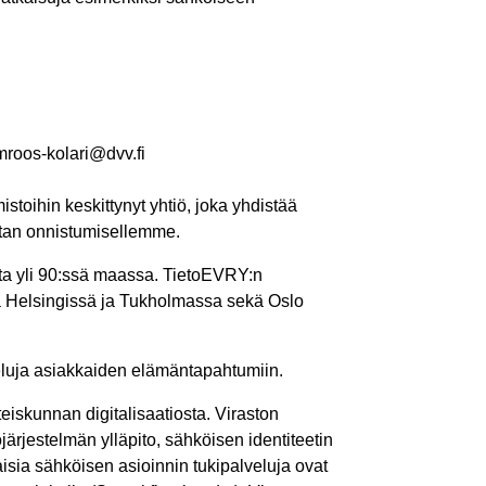
olmroos-kolari@dvv.fi
istoihin keskittynyt yhtiö, joka yhdistää
stan onnistumisellemme.
ita yli 90:ssä maassa. TietoEVRY:n
ssa Helsingissä ja Tukholmassa sekä Oslo
lveluja asiakkaiden elämäntapahtumiin.
teiskunnan digitalisaatiosta. Viraston
järjestelmän ylläpito, sähköisen identiteetin
aisia sähköisen asioinnin tukipalveluja ovat