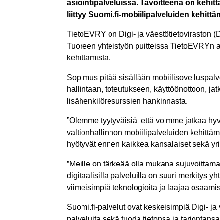
asiointipalveluissa. Tavoitteena on kehittä
liittyy Suomi.fi-mobiilipalveluiden kehitt
TietoEVRY on Digi- ja väestötietoviraston (
Tuoreen yhteistyön puitteissa TietoEVRYn asia
kehittämistä.
Sopimus pitää sisällään mobiilisovelluspalv
hallintaan, toteutukseen, käyttöönottoon, jat
lisähenkilöresurssien hankinnasta.
”Olemme tyytyväisiä, että voimme jatkaa hy
valtionhallinnon mobiilipalveluiden kehittäm
hyötyvät ennen kaikkea kansalaiset sekä yrit
”Meille on tärkeää olla mukana sujuvoitta
digitaalisilla palveluilla on suuri merkity
viimeisimpiä teknologioita ja laajaa osaa
Suomi.fi-palvelut ovat keskeisimpiä Digi- ja 
palveluita sekä tuoda tietonsa ja tarjontansa 