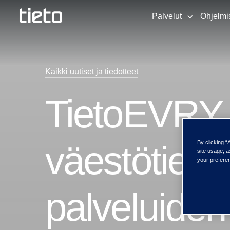
Palvelut
Ohjelmi
Kaikki uutiset ja tiedotteet
TietoEVRY j
väestötieto
By clicking “
site usage, a
your preferen
palveluiden