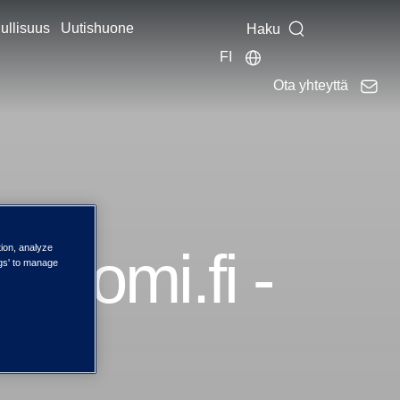
ullisuus
Uutishuone
Haku
FI
Ota yhteyttä
 suomi.fi -
tion, analyze
ngs' to manage