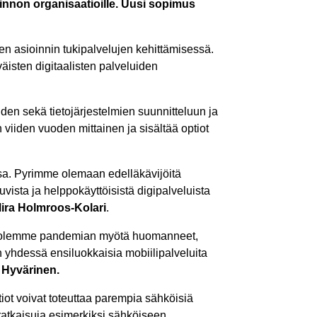
linnon organisaatioille.
Uusi sopimus
en asioinnin tukipalvelujen kehittämisessä.
väisten digitaalisten palveluiden
den sekä tietojärjestelmien suunnitteluun ja
 viiden vuoden mittainen ja sisältää optiot
sa. Pyrimme olemaan edelläkävijöitä
vista ja helppokäyttöisistä digipalveluista
ira Holmroos-Kolari
.
ten olemme pandemian myötä huomanneet,
n yhdessä ensiluokkaisia mobiilipalveluita
 Hyvärinen.
tiot voivat toteuttaa parempia sähköisiä
t ratkaisuja esimerkiksi sähköiseen