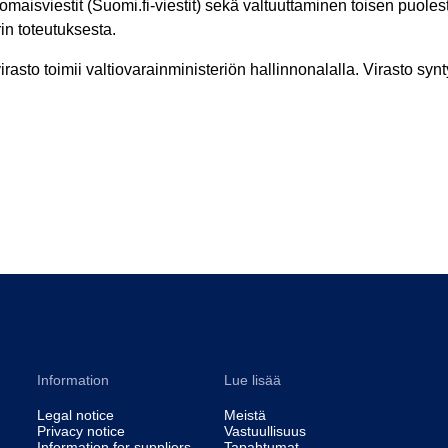
aisviestit (Suomi.fi-viestit) sekä valtuuttaminen toisen puolesta
in toteutuksesta.
rasto toimii valtiovarainministeriön hallinnonalalla. Virasto synt
Information
Lue lisää
Legal notice
Meistä
Privacy notice
Vastuullisuus
Information for suppliers
Tapahtumat