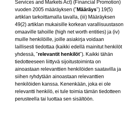
Services and Markets Act) (Financial Promotion)
vuoden 2005 määräyksen ("
Määräys
") 19(5)
artiklan tarkoittamalla tavalla, (iii) Määräyksen
49(2) artiklan mukaisille korkean varallisuustason
omaaville tahoille (high net worth entities) ja (iv)
muille henkilöille, joille asiakirja voidaan
laillisesti tiedottaa (kaikki edellä mainitut henkilöt
yhdessä, "
relevantit henkilöt
"). Kaikki tähän
tiedotteeseen liittyvä sijoitustoiminta on
ainoastaan relevanttien henkilöiden saatavilla ja
siihen ryhdytään ainoastaan relevanttien
henkilöiden kanssa. Kenenkään, joka ei ole
relevantti henkilö, ei tule toimia tämän tiedotteen
perusteella tai luottaa sen sisältöön.
LIITTEET