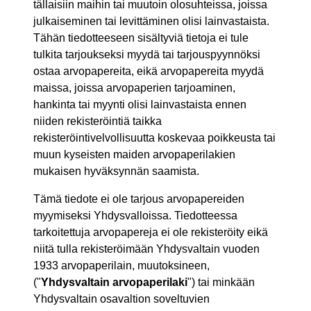
tällaisiin maihin tai muutoin olosuhteissa, joissa
julkaiseminen tai levittäminen olisi lainvastaista.
Tähän tiedotteeseen sisältyviä tietoja ei tule
tulkita tarjoukseksi myydä tai tarjouspyynnöksi
ostaa arvopapereita, eikä arvopapereita myydä
maissa, joissa arvopaperien tarjoaminen,
hankinta tai myynti olisi lainvastaista ennen
niiden rekisteröintiä taikka
rekisteröintivelvollisuutta koskevaa poikkeusta tai
muun kyseisten maiden arvopaperilakien
mukaisen hyväksynnän saamista.
Tämä tiedote ei ole tarjous arvopapereiden
myymiseksi Yhdysvalloissa. Tiedotteessa
tarkoitettuja arvopapereja ei ole rekisteröity eikä
niitä tulla rekisteröimään Yhdysvaltain vuoden
1933 arvopaperilain, muutoksineen,
("
Yhdysvaltain arvopaperilaki
") tai minkään
Yhdysvaltain osavaltion soveltuvien