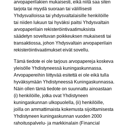
arvopaperilakien mukaisesti, eikä niitä saa siten
tarjota tai myydä suoraan tai välillisesti
Yhdysvalloissa tai yhdysvaltalaisille henkilöille
tai niiden lukuun tai hyväksi paitsi Yhdysvaltain
arvopaperilain rekisteröintivaatimuksista
säädetyn soveltuvan poikkeuksen mukaisesti tai
transaktiossa, johon Yhdysvaltain arvopaperilain
rekisteröintivaatimukset eivät sovellu.
Tämä tiedote ei ole tarjous arvopapereja koskeva
yleisölle Yhdistyneessä kuningaskunnassa.
Arvopapereihin liittyvää esitettä ei ole eikä tulla
hyväksymään Yhdistyneessä Kuningaskunnassa.
Näin ollen tämä tiedote on suunnattu ainoastaan
(i) henkilöille, jotka ovat Yhdistyneen
kuningaskunnan ulkopuolella, (ii) henkilöille,
joilla on ammattimaista kokemusta sijoittamisesta
Yhdistyneen kuningaskunnan vuoden 2000
rahoituspalvelu- ja markkinalain (Financial