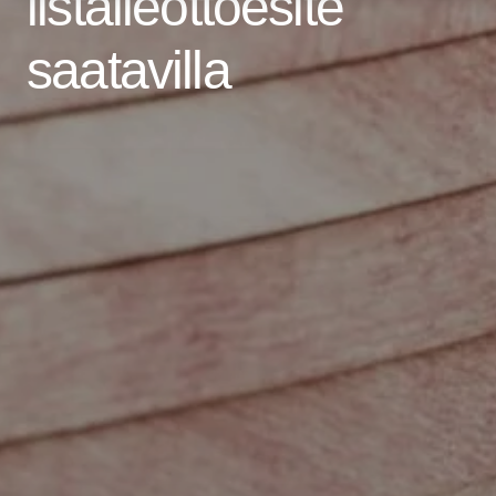
listalleottoesite
saatavilla