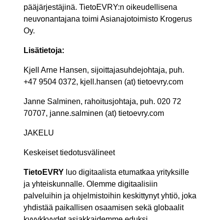
pääjärjestäjinä. TietoEVRY:n oikeudellisena
neuvonantajana toimi Asianajotoimisto Krogerus
Oy.
Lisätietoja:
Kjell Arne Hansen, sijoittajasuhdejohtaja, puh.
+47 9504 0372, kjell.hansen (at) tietoevry.com
Janne Salminen, rahoitusjohtaja, puh. 020 72
70707, janne.salminen (at) tietoevry.com
JAKELU
Keskeiset tiedotusvälineet
TietoEVRY
luo digitaalista etumatkaa yrityksille
ja yhteiskunnalle. Olemme digitaalisiin
palveluihin ja ohjelmistoihin keskittynyt yhtiö, joka
yhdistää paikallisen osaamisen sekä globaalit
kyvykkyydet asiakkaidemme eduksi.