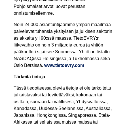
Pohjoismaiset arvot luovat perustan
onnistumisellemme.
Noin 24 000 asiantuntijaamme ympäri maailmaa
palvelevat tuhansia yksityisen ja julkisen sektorin
asiakkaita yli 90:ssä maassa. TietoEVRY:n
liikevaihto on noin 3 miljardia euroa ja yhtiön
pääkonttori sijaitsee Suomessa. Yhtiö on listattu
NASDAQissa Helsingissä ja Tukholmassa sekä
Oslo Børsissä.
www.tietoevry.com
Tärkeitä tietoja
Tässä tiedotteessa olevia tietoja ei ole tarkoitettu
julkaistavaksi tai levitettäväksi, kokonaan tai
osittain, suoraan tai välillisesti, Yhdysvalloissa,
Kanadassa, Uudessa-Seelannissa, Australiassa,
Japanissa, Hongkongissa, Singaporessa, Etelä-
Afrikassa tai sellaisissa muissa maissa tai