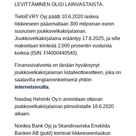
LEVITTÄMINEN OLISI LAINVASTAISTA.
TietoEVRY Oyj päätti 10.6.2020 laskea
liikkeeseen pääomaltaan 300 miljoonan euron
suuruisen joukkovelkakirjalainan.
Joukkovelkakirjalaina erääntyy 17.6.2025, ja sille
maksetaan kiinteää 2,000 prosentin vuotuista
korkoa (ISIN: FI4000440540).
Finanssivalvonta on tänään hyväksynyt
joukkovelkakirjalainan listalleottoesitteen, joka on
saatavilla englanninkielisenä yhtiön
internetsivuilta
.
Nasdaq Helsinki Oy:n arvioidaan ottavan
joukkovelkakirjalainan pörssilistalle 18.6.2020
alkaen.
Nordea Bank Oyj ja Skandinaviska Enskilda
Banken AB (publ) toimivat liikkeeseenlaskun