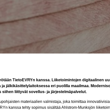
ötään TietoEVRYn kanssa. Liiketoimintojen digitaalinen uu
ja jälkikäsittelylaitoksessa eri puolilla maailmaa. Modernis
siihen liittyvät sovellus- ja järjestelmäpalvelut.
hjaisten materiaalien valmistaja, joka toimittaa innovatiivisia
RYn kanssa tehty sopimus sisältää Ahlstrom-Munksjön liiketoim