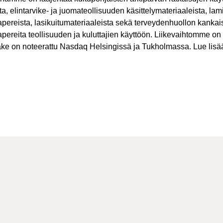
a, elintarvike- ja juomateollisuuden käsittelymateriaaleista, lam
pereista, lasikuitumateriaaleista sekä terveydenhuollon kankais
pereita teollisuuden ja kuluttajien käyttöön. Liikevaihtomme on
ke on noteerattu Nasdaq Helsingissä ja Tukholmassa. Lue lisä