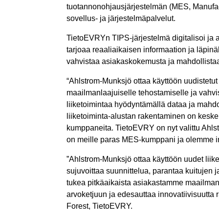
tuotannonohjausjärjestelmän (MES, Manufact
sovellus- ja järjestelmäpalvelut.
TietoEVRYn TIPS-järjestelmä digitalisoi ja a
tarjoaa reaaliaikaisen informaation ja läpinä
vahvistaa asiakaskokemusta ja mahdollistaa u
“Ahlstrom-Munksjö ottaa käyttöön uudistetut 
maailmanlaajuiselle tehostamiselle ja vahvi
liiketoimintaa hyödyntämällä dataa ja mahdo
liiketoiminta-alustan rakentaminen on keske
kumppaneita. TietoEVRY on nyt valittu Ahls
on meille paras MES-kumppani ja olemme i
”Ahlstrom-Munksjö ottaa käyttöön uudet liike
sujuvoittaa suunnittelua, parantaa kuitujen 
tukea pitkäaikaista asiakastamme maailmanl
arvoketjuun ja edesauttaa innovatiivisuutta
Forest, TietoEVRY.