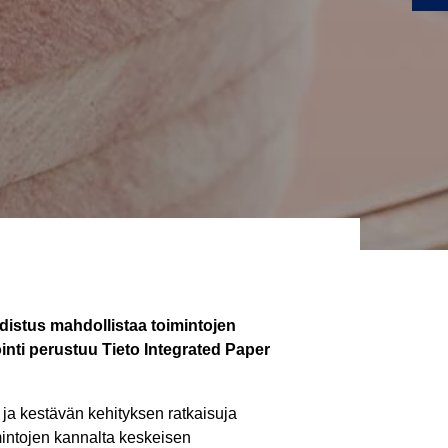
distus mahdollistaa toimintojen
ointi perustuu Tieto Integrated Paper
 ja kestävän kehityksen ratkaisuja
intojen kannalta keskeisen