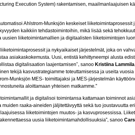
uring Execution System) rakentamisen, maailmanlaajuisen käyttö
utomatisoi Ahlstrom-Munksjön keskeiset liiketoimintaprosessit ja
kyvyyden kaikkiin tehdastoimintoihin, mikä lisää sekä tehokkuutta
usien liiketoimintamallien ja digitaalisten liiketoimintojen luo
liiketoimintaprosessit ja nykyaikaiset järjestelmät, joka on vah
staa asiakaskokemusta. Uusi, entistä kehittyneempi alusta edis
llistaa digitalisaation laajentamisen", sanoo
Kristiina Lammila
inen tekijä kasvustrategiamme toteuttamisessa ja useita vuosia 
trom-Munksjön MES- toimittajaksi ja MES-järjestelmän käyttöön
nnostuneita aloittamaan yhteisen matkamme.”
toimintamallit ja digitalisoi toimintansa kattamaan toiminnot a
ja muiden raaka-aineiden jäljitettävyyttä sekä tuo joustavuutta 
aajuisessa liiketoimintojen muutos- ja kasvuprosessissa. Lii
 rakennettaessa uusia liiketoimintamahdollisuuksia”, sanoo
Cars