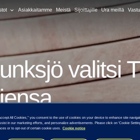
stot
Asiakkaitamme
Meistä
Sijoittajille
Ura meillä
Vastu
unksjö valitsi
ojensa
tikumppaniksi
Accept All Cookies,” you consent to the use of cookies on your device to enhance site naviga
ssist in our marketing efforts, and personalize advertisements. Please click on 'Cookie Setti
ces or to opt-out of certain cookie uses.
Cookie notice