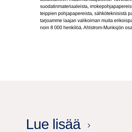
suodatinmateriaaleista, irrokepohjapapereist
teippien pohjapapereista, sähköteknisistä pa
tarjoamme laajan valikoiman muita erikoispa
noin 8 000 henkilöä. Ahlstrom-Munksjön osa
Lue lisää