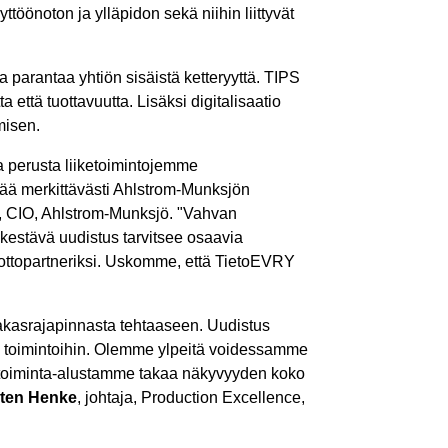
önoton ja ylläpidon sekä niihin liittyvät
 parantaa yhtiön sisäistä ketteryyttä. TIPS
 että tuottavuutta. Lisäksi digitalisaatio
misen.
va perusta liiketoimintojemme
tää merkittävästi Ahlstrom-Munksjön
, CIO, Ahlstrom-Munksjö. "Vahvan
kestävä uudistus tarvitsee osaavia
ottopartneriksi. Uskomme, että TietoEVRY
siakasrajapinnasta tehtaaseen. Uudistus
eri toimintoihin. Olemme ylpeitä voidessamme
ketoiminta-alustamme takaa näkyvyyden koko
ten Henke
, johtaja, Production Excellence,