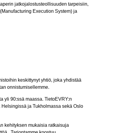
perin jatkojalostusteollisuuden tarpeisiin,
 (Manufacturing Execution System) ja
istoihin keskittynyt yhtiö, joka yhdistää
stan onnistumisellemme.
ita yli 90:ssä maassa. TietoEVRY:n
ssa Helsingissä ja Tukholmassa sekä Oslo
vän kehityksen mukaisia ratkaisuja
yttöä. Tarjontamme koostuu