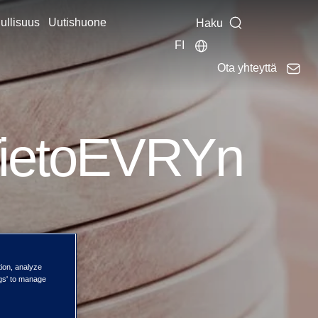
ullisuus
Uutishuone
Haku
FI
Ota yhteyttä
 TietoEVRYn
tion, analyze
ngs' to manage