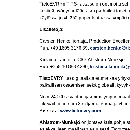
TietoEVRYn TIPS-ratkaisu on optimoitu sellu-
ja siinä hyödynnetään alan parhaiksi todett
käytössä jo yli 250 paperitehtaassa ympäri
Lisätietoja:
Carsten Henke, johtaja, Production Excelle
Puh
. +49 1605 3176 39,
carsten.henke@ti
Kristiina Lammila, CIO, Ahlstrom-Munksjö
Puh
. +358 10 888 4290,
kristiina.lammil
TietoEVRY
luo digitaalista etumatkaa yrityks
paikallisen osaamisen sekä globaalit kyvyk
Noin 24 000 asiantuntijaamme ympäri maailm
liikevaihto on noin 3 miljardia euroa ja yh
Børsissä.
www.tietoevry.com
Ahlstrom-Munksjö
on johtava kuitupohjaist
asiakkailleen maailmanlaajuisesti. Tavoitt