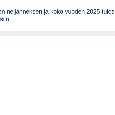
en neljänneksen ja koko vuoden 2025 tulos
siin
Information
Lue lisää
Legal notice
Meistä
Privacy notice
Vastuullisuus
Information for suppliers
Tapahtumat
Contact us
Blogit