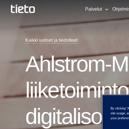
Palvelut
Ohjelmi
Kaikki uutiset ja tiedotteet
Ahlstrom-M
liiketoimint
digitalisoin
By clicking “
site usage, a
your preferen