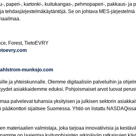
, paperi-, kartonki-, kuitukangas-, pehmopaperi-, pakkaus- ja pa
uja tehdasjärjestelmäkäytäntöjä. Se on johtava MES-järjestelmä
 maailmaa.
nce, Forest, TietoEVRY
etoevry.com
a@ahlstrom-munksjo.com
ille ja yhteiskunnalle. Olemme digitaalisiin palveluihin ja ohjelm
kyydet asiakkaidemme eduksi. Pohjoismaiset arvot luovat peru
aa palvelevat tuhansia yksityisen ja julkisen sektorin asiakka
tiön pääkonttori sijaitsee Suomessa. Yhtiö on listattu NASDAQi
en materiaalien valmistaja, joka tarjoaa innovatiivisia ja kestä
eenamme on laajentaa kuitupohjaisten arkipäivän ratkaisujen kä