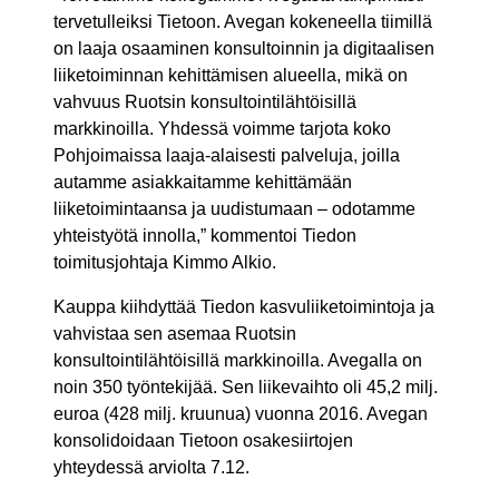
tervetulleiksi Tietoon. Avegan kokeneella tiimillä
on laaja osaaminen konsultoinnin ja digitaalisen
liiketoiminnan kehittämisen alueella, mikä on
vahvuus Ruotsin konsultointilähtöisillä
markkinoilla. Yhdessä voimme tarjota koko
Pohjoimaissa laaja-alaisesti palveluja, joilla
autamme asiakkaitamme kehittämään
liiketoimintaansa ja uudistumaan – odotamme
yhteistyötä innolla,” kommentoi Tiedon
toimitusjohtaja Kimmo Alkio.
Kauppa kiihdyttää Tiedon kasvuliiketoimintoja ja
vahvistaa sen asemaa Ruotsin
konsultointilähtöisillä markkinoilla. Avegalla on
noin 350 työntekijää. Sen liikevaihto oli 45,2 milj.
euroa (428 milj. kruunua) vuonna 2016. Avegan
konsolidoidaan Tietoon osakesiirtojen
yhteydessä arviolta 7.12.