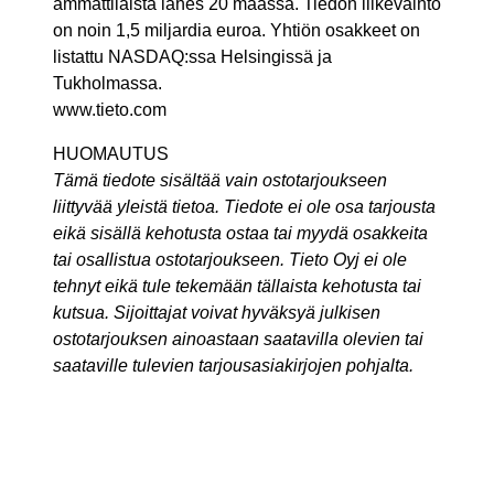
ammattilaista lähes 20 maassa. Tiedon liikevaihto
on noin 1,5 miljardia euroa. Yhtiön osakkeet on
listattu NASDAQ:ssa Helsingissä ja
Tukholmassa.
www.tieto.com
HUOMAUTUS
Tämä tiedote sisältää vain ostotarjoukseen
liittyvää yleistä tietoa. Tiedote ei ole osa tarjousta
eikä sisällä kehotusta ostaa tai myydä osakkeita
tai osallistua ostotarjoukseen. Tieto Oyj ei ole
tehnyt eikä tule tekemään tällaista kehotusta tai
kutsua. Sijoittajat voivat hyväksyä julkisen
ostotarjouksen ainoastaan saatavilla olevien tai
saataville tulevien tarjousasiakirjojen pohjalta.