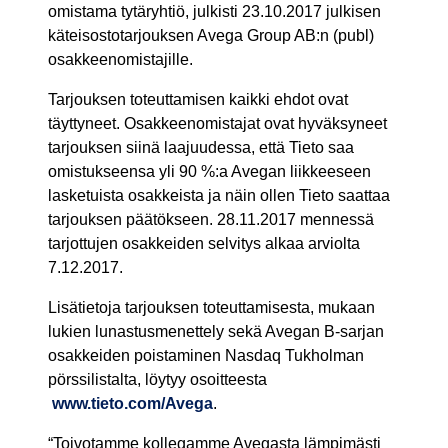
omistama tytäryhtiö, julkisti 23.10.2017 julkisen
käteisostotarjouksen Avega Group AB:n (publ)
osakkeenomistajille.
Tarjouksen toteuttamisen kaikki ehdot ovat
täyttyneet. Osakkeenomistajat ovat hyväksyneet
tarjouksen siinä laajuudessa, että Tieto saa
omistukseensa yli 90 %:a Avegan liikkeeseen
lasketuista osakkeista ja näin ollen Tieto saattaa
tarjouksen päätökseen. 28.11.2017 mennessä
tarjottujen osakkeiden selvitys alkaa arviolta
7.12.2017.
Lisätietoja tarjouksen toteuttamisesta, mukaan
lukien lunastusmenettely sekä Avegan B-sarjan
osakkeiden poistaminen Nasdaq Tukholman
pörssilistalta, löytyy osoitteesta
www.tieto.com/Avega
.
“Toivotamme kollegamme Avegasta lämpimästi