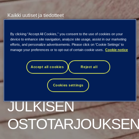
Kaikki uutiset ja tiedotteet
TIETO SAATTAA
By clicking “Accept All Cookies,” you consent to the use of cookies on your
device to enhance site navigation, analyze site usage, assist in our marketing
efforts, and personalize advertisements. Please click on 'Cookie Settings' to
PÄÄTÖKSEEN
manage your preferences or to opt-out of certain cookie uses.
Cookie notice
AVEGASTA
Accept all cookies
Reject all
TEKEMÄNSÄ
Cookies settings
JULKISEN
OSTOTARJOUKSE