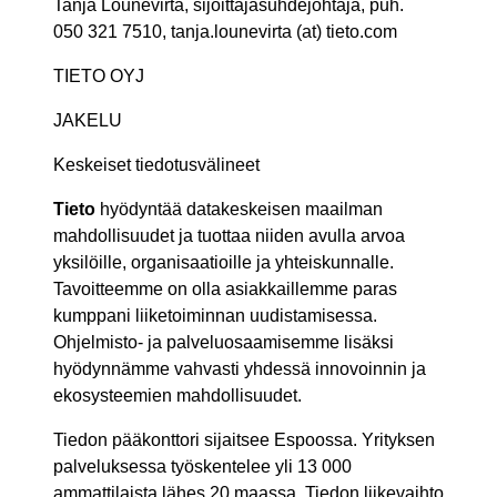
Tanja Lounevirta, sijoittajasuhdejohtaja, puh.
050 321 7510, tanja.lounevirta (at) tieto.com
TIETO OYJ
JAKELU
Keskeiset tiedotusvälineet
Tieto
hyödyntää datakeskeisen maailman
mahdollisuudet ja tuottaa niiden avulla arvoa
yksilöille, organisaatioille ja yhteiskunnalle.
Tavoitteemme on olla asiakkaillemme paras
kumppani liiketoiminnan uudistamisessa.
Ohjelmisto- ja palveluosaamisemme lisäksi
hyödynnämme vahvasti yhdessä innovoinnin ja
ekosysteemien mahdollisuudet.
Tiedon pääkonttori sijaitsee Espoossa. Yrityksen
palveluksessa työskentelee yli 13 000
ammattilaista lähes 20 maassa. Tiedon liikevaihto