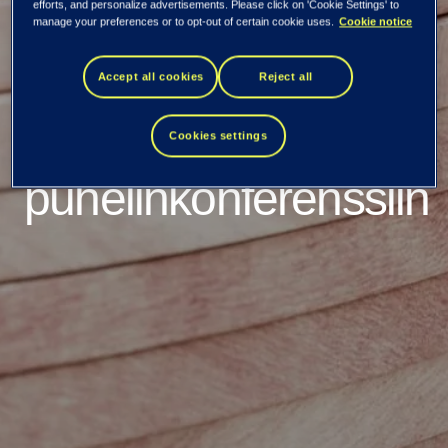
efforts, and personalize advertisements. Please click on 'Cookie Settings' to
neljänneksen tulos
manage your preferences or to opt-out of certain cookie uses.
Cookie notice
24.lokakuuta –
Accept all cookies
Reject all
kutsu
Cookies settings
puhelinkonferenssiin