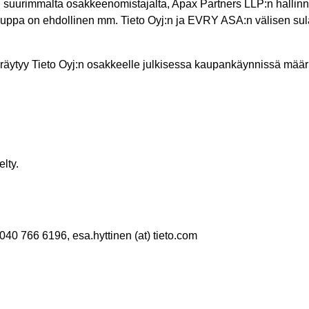
suurimmalta osakkeenomistajalta, Apax Partners LLP:n hallinno
kauppa on ehdollinen mm. Tieto Oyj:n ja EVRY ASA:n välisen sul
tyy Tieto Oyj:n osakkeelle julkisessa kaupankäynnissä määrite
lty.
. 040 766 6196, esa.hyttinen (at) tieto.com