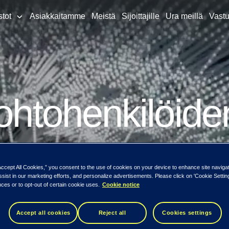
stot
Asiakkaitamme
Meistä
Sijoittajille
Ura meillä
Vastu
ohtohenkilöiden
 Timo Ahopelto
Accept All Cookies,” you consent to the use of cookies on your device to enhance site naviga
ssist in our marketing efforts, and personalize advertisements. Please click on 'Cookie Setti
ces or to opt-out of certain cookie uses.
Cookie notice
Accept all cookies
Reject all
Cookies settings