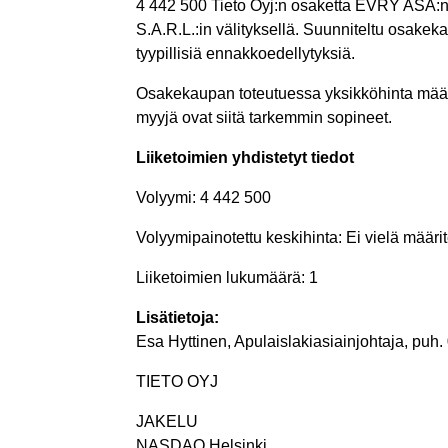
4 442 500 Tieto Oyj:n osaketta EVRY ASA:n 
S.A.R.L.:in välityksellä. Suunniteltu osake
tyypillisiä ennakkoedellytyksiä.
Osakekaupan toteutuessa yksikköhinta määräy
myyjä ovat siitä tarkemmin sopineet.
Liiketoimien yhdistetyt tiedot
Volyymi: 4 442 500
Volyymipainotettu keskihinta: Ei vielä määrite
Liiketoimien lukumäärä: 1
Lisätietoja:
Esa Hyttinen, Apulaislakiasiainjohtaja, puh
TIETO OYJ
JAKELU
NASDAQ Helsinki