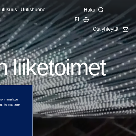
ullisuus
Uutishuone
Haku
FI
Ota yhteyttä
 liiketoimet
tion, analyze
ngs' to manage