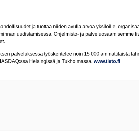
ollisuudet ja tuottaa niiden avulla arvoa yksilöille, organisaa
oiminnan uudistamisessa. Ohjelmisto- ja palveluosaamisemme 
et.
yksen palveluksessa työskentelee noin 15 000 ammattilaista läh
tu NASDAQ:ssa Helsingissä ja Tukholmassa.
www.tieto.fi