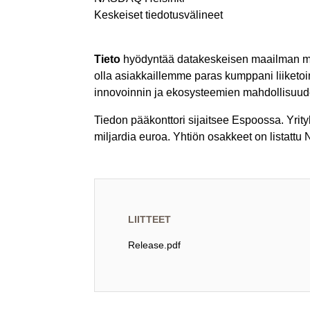
Keskeiset tiedotusvälineet
Tieto
hyödyntää datakeskeisen maailman mahd
olla asiakkaillemme paras kumppani liiket
innovoinnin ja ekosysteemien mahdollisuud
Tiedon pääkonttori sijaitsee Espoossa. Yrit
miljardia euroa. Yhtiön osakkeet on listat
LIITTEET
Release.pdf