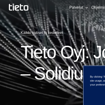
Palvelut
Ohjelmi
Kaikki uutiset ja tiedotteet
Tieto Oyj: J
– Solidium,
By clicking “
site usage, a
your preferen