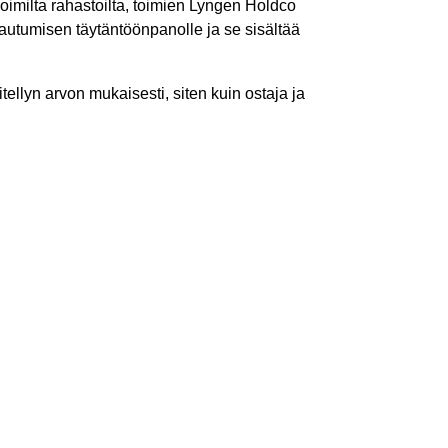
imilta rahastoilta, toimien Lyngen Holdco
autumisen täytäntöönpanolle ja se sisältää
llyn arvon mukaisesti, siten kuin ostaja ja