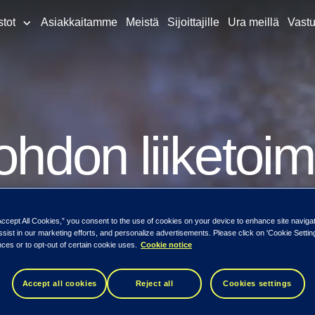
stot
Asiakkaitamme
Meistä
Sijoittajille
Ura meillä
Vastu
Johdon liiketo
Accept All Cookies,” you consent to the use of cookies on your device to enhance site naviga
ssist in our marketing efforts, and personalize advertisements. Please click on 'Cookie Setti
ces or to opt-out of certain cookie uses.
Cookie notice
Accept all cookies
Reject all
Cookies settings