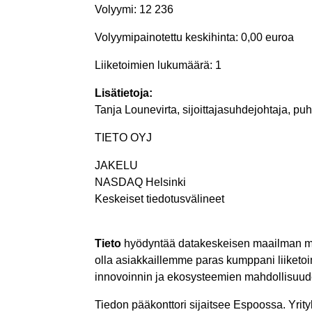
Volyymi: 12 236
Volyymipainotettu keskihinta: 0,00 euroa
Liiketoimien lukumäärä: 1
Lisätietoja:
Tanja Lounevirta, sijoittajasuhdejohtaja, pu
TIETO OYJ
JAKELU
NASDAQ Helsinki
Keskeiset tiedotusvälineet
Tieto
hyödyntää datakeskeisen maailman mahd
olla asiakkaillemme paras kumppani liiket
innovoinnin ja ekosysteemien mahdollisuud
Tiedon pääkonttori sijaitsee Espoossa. Yrit