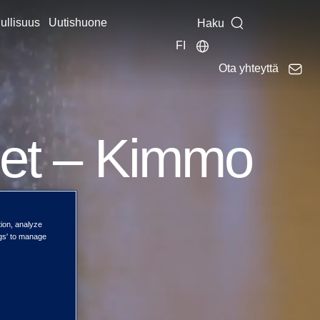
ullisuus
Uutishuone
Haku
FI
Ota yhteyttä
imet – Kimmo
tion, analyze
ngs' to manage