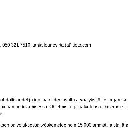
h. 050 321 7510, tanja.lounevirta (at) tieto.com
ollisuudet ja tuottaa niiden avulla arvoa yksilöille, organisaa
oiminnan uudistamisessa. Ohjelmisto- ja palveluosaamisemme 
et.
yksen palveluksessa työskentelee noin 15 000 ammattilaista läh