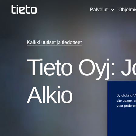
Palvelut
Ohjelmi
Kaikki uutiset ja tiedotteet
Tieto Oyj: 
Alkio
By clicking “
site usage, a
your preferen