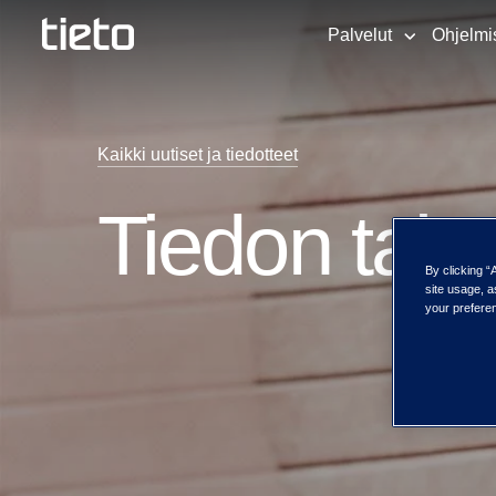
Palvelut
Ohjelmi
Kaikki uutiset ja tiedotteet
Tiedon talo
By clicking “
site usage, a
your preferen