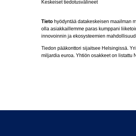
Keskeiset tiedotusvälineet
Tieto
hyödyntää datakeskeisen maailman mahd
olla asiakkaillemme paras kumppani liiket
innovoinnin ja ekosysteemien mahdollisuud
Tiedon pääkonttori sijaitsee Helsingissä. Yr
miljardia euroa. Yhtiön osakkeet on listat