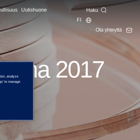
ullisuus
Uutishuone
Haku
FI
Ota yhteyttä
vuonna 2017
tion, analyze
ngs' to manage