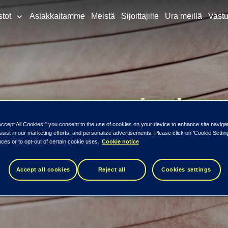
stot
Asiakkaitamme
Meistä
Sijoittajille
Ura meillä
Vastu
usraportointi 
Accept All Cookies,” you consent to the use of cookies on your device to enhance site naviga
ssist in our marketing efforts, and personalize advertisements. Please click on 'Cookie Setti
ces or to opt-out of certain cookie uses.
Cookie notice
Accept all cookies
Reject all
Cookies settings