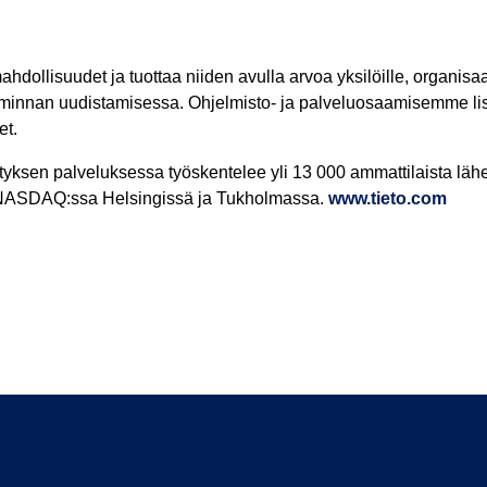
ollisuudet ja tuottaa niiden avulla arvoa yksilöille, organisaa
oiminnan uudistamisessa. Ohjelmisto- ja palveluosaamisemme 
et.
ityksen palveluksessa työskentelee yli 13 000 ammattilaista läh
tu NASDAQ:ssa Helsingissä ja Tukholmassa.
www.tieto.com