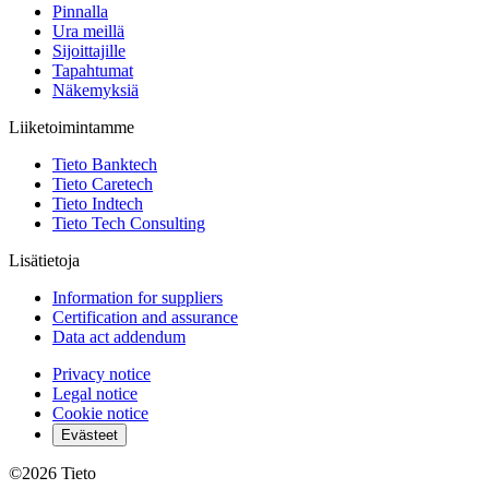
Pinnalla
Ura meillä
Sijoittajille
Tapahtumat
Näkemyksiä
Liiketoimintamme
Tieto Banktech
Tieto Caretech
Tieto Indtech
Tieto Tech Consulting
Lisätietoja
Information for suppliers
Certification and assurance
Data act addendum
Privacy notice
Legal notice
Cookie notice
Evästeet
©2026
Tieto