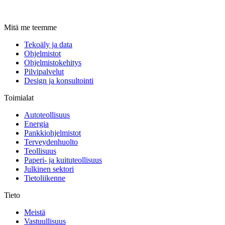
Mitä me teemme
Tekoäly ja data
Ohjelmistot
Ohjelmistokehitys
Pilvipalvelut
Design ja konsultointi
Toimialat
Autoteollisuus
Energia
Pankkiohjelmistot
Terveydenhuolto
Teollisuus
Paperi- ja kuituteollisuus
Julkinen sektori
Tietoliikenne
Tieto
Meistä
Vastuullisuus