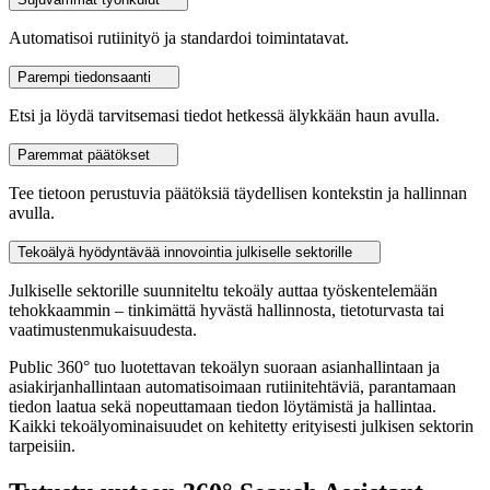
Automatisoi rutiinityö ja standardoi toimintatavat.
Parempi tiedonsaanti
Etsi ja löydä tarvitsemasi tiedot hetkessä älykkään haun avulla.
Paremmat päätökset
Tee tietoon perustuvia päätöksiä täydellisen kontekstin ja hallinnan
avulla.
Tekoälyä hyödyntävää innovointia julkiselle sektorille
Julkiselle sektorille suunniteltu tekoäly auttaa työskentelemään
tehokkaammin – tinkimättä hyvästä hallinnosta, tietoturvasta tai
vaatimustenmukaisuudesta.
Public 360° tuo luotettavan tekoälyn suoraan asianhallintaan ja
asiakirjanhallintaan automatisoimaan rutiinitehtäviä, parantamaan
tiedon laatua sekä nopeuttamaan tiedon löytämistä ja hallintaa.
Kaikki tekoälyominaisuudet on kehitetty erityisesti julkisen sektorin
tarpeisiin.