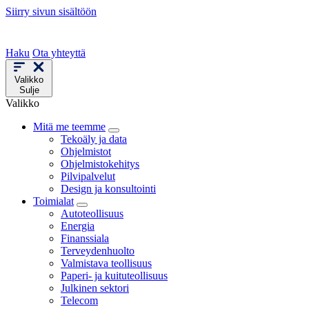
Siirry sivun sisältöön
Haku
Ota yhteyttä
Valikko
Sulje
Valikko
Mitä me teemme
Tekoäly ja data
Ohjelmistot
Ohjelmistokehitys
Pilvipalvelut
Design ja konsultointi
Toimialat
Autoteollisuus
Energia
Finanssiala
Terveydenhuolto
Valmistava teollisuus
Paperi- ja kuituteollisuus
Julkinen sektori
Telecom