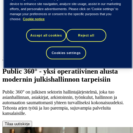
Yhdysvallat (English)
device to enhance site navigation, analyze site usage, assist in our marketing
efforts, and personalize advertisements. Please click on 'Cookie settings' to
Tieto
manage your preferences or consent to the specific purposes that you
choose.
Cookie notice
Toimialat
Julkinen sektori
Public 360°
Accept all cookies
Reject all
Toimialat
Julkinen sektori
Cookies settings
Julkinen sektori
Public 360° - yksi operatiivinen alusta
modernin julkishallinnon tarpeisiin
Public 360° on julkisen sektorin hallintajärjestelmä, joka tuo
asianhallinnan, asiakirjat, arkistoinnin, työnkulut, hallinnon ja
automaation saumattomasti yhteen turvalliseksi kokonaisuudeksi.
Tehosta arjen työtä ja luo parempia, sujuvampia palveluita
kansalaisille.
Tilaa uutiskirje