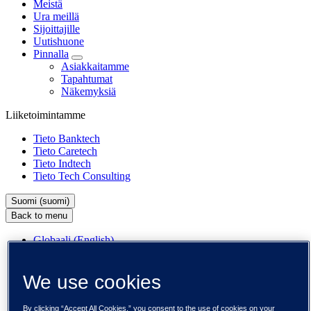
Meistä
Ura meillä
Sijoittajille
Uutishuone
Pinnalla
Asiakkaitamme
Tapahtumat
Näkemyksiä
Liiketoimintamme
Tieto Banktech
Tieto Caretech
Tieto Indtech
Tieto Tech Consulting
Suomi (suomi)
Back to menu
Globaali (English)
DACH (Deutsch)
Espanja / Iberia (español)
We use cookies
Ruotsi (svenska)
Norja (norsk)
Suomi (suomi)
By clicking “Accept All Cookies,” you consent to the use of cookies on your