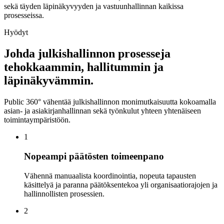
sekä täyden läpinäkyvyyden ja vastuunhallinnan kaikissa
prosesseissa.
Hyödyt
Johda julkishallinnon prosesseja
tehokkaammin, hallitummin ja
läpinäkyvämmin.
Public 360° vähentää julkishallinnon monimutkaisuutta kokoamalla
asian- ja asiakirjanhallinnan sekä työnkulut yhteen yhtenäiseen
toimintaympäristöön.
1
Nopeampi päätösten toimeenpano
Vähennä manuaalista koordinointia, nopeuta tapausten
käsittelyä ja paranna päätöksentekoa yli organisaatiorajojen ja
hallinnollisten prosessien.
2