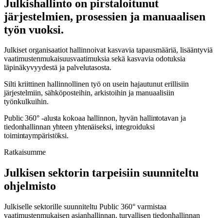
Julkishallinto on pirstaloitunut
järjestelmien, prosessien ja manuaalisen
työn vuoksi.
Julkiset organisaatiot hallinnoivat kasvavia tapausmääriä, lisääntyviä
vaatimustenmukaisuusvaatimuksia sekä kasvavia odotuksia
läpinäkyvyydestä ja palvelutasosta.
Silti kriittinen hallinnollinen työ on usein hajautunut erillisiin
järjestelmiin, sähköposteihin, arkistoihin ja manuaalisiin
työnkulkuihin.
Public 360° -alusta kokoaa hallinnon, hyvän hallintotavan ja
tiedonhallinnan yhteen yhtenäiseksi, integroiduksi
toimintaympäristöksi.
Ratkaisumme
Julkisen sektorin tarpeisiin suunniteltu
ohjelmisto
Julkiselle sektorille suunniteltu Public 360° varmistaa
vaatimustenmukaisen asianhallinnan, turvallisen tiedonhallinnan