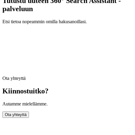
Tutustu uuteen 360° Search Assistant -
palveluun
Etsi tietoa nopeammin omilla hakusanoillasi.
Ota yhteyttä
Kiinnostuitko?
Autamme mielellämme.
Ota yhteyttä