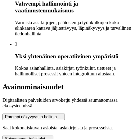
Vahvempi hallinnointi ja
vaatimustenmukaisuus
Varmista asiakirjojen, päätösten ja työnkulkujen koko
elinkaaren kattava jäljitettävyys, läpinäkyvyys ja turvallinen
tiedonhallinta.
3
Yksi yhtenäinen operatiivinen ympäristö
Kokoa asianhallinta, asiakirjat, työnkulut, tietueet ja
hallinnolliset prosessit yhteen integroituun alustaan.
Avainominaisuudet
Digitaalisten palveluiden arvoketju yhdessä saumattomassa
ekosysteemissä
Parempi näkyvyys ja hallinta
Saat kokonaiskuvan asioista, asiakirjoista ja prosesseista.
Sujuvammat työnkulut