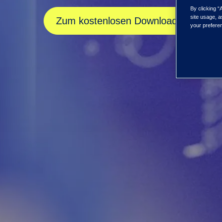
By clicking “
site usage, a
Zum kostenlosen Download
your preferen