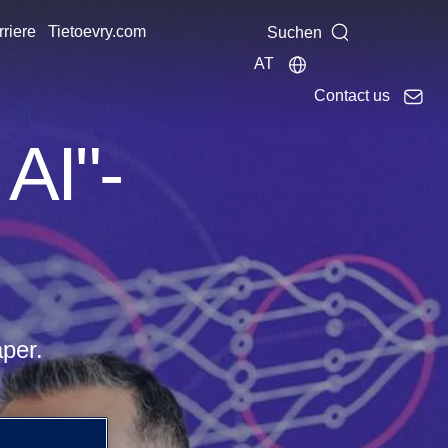
riere
Tietoevry.com
Suchen
AT
Contact us
AI"-
per.