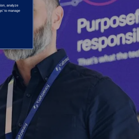
tion, analyze
ngs' to manage