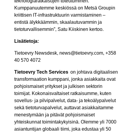
teknologiaratkaisujen toteutuminen.
Kumppanuutemme keskiössä on Metsä Groupin
kriittisen IT-infrastruktuurin varmistaminen –
entistä älykkäämmin, skaalautuvammin ja
tietoturvallisemmin”, Satu Kiiskinen kertoo.
Lisätietoja:
Tietoevry Newsdesk, news@tietoevry.com, +358
40 570 4072
Tietoevry Tech Services
on johtava digitaalisen
transformaation kumppani, jonka asiakkaita ovat
pohjoismaiset yritykset ja julkisen sektorin
toimijat. Kokonaisvaltaiset ratkaisumme, kuten
sovellus- ja pilvipalvelut, data- ja tekoälypalvelut
sekä tietoturvapalvelut, auttavat asiakkaitamme
menestymään ja pitävät pohjoismaiset
yhteiskunnat toimintakykyisinä. Olemme yli 7000
asiantuntijan globaali tiimi, joka edustaa yli 50