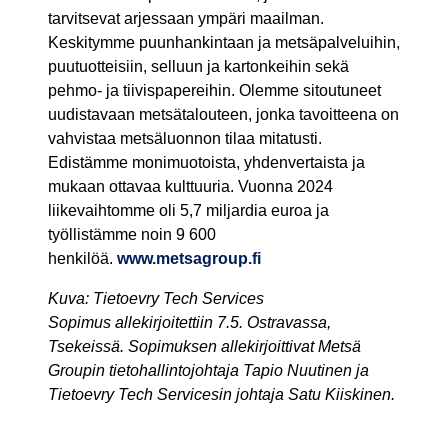
tarvitsevat arjessaan ympäri maailman.
Keskitymme puunhankintaan ja metsäpalveluihin,
puutuotteisiin, selluun ja kartonkeihin sekä
pehmo- ja tiivispapereihin. Olemme sitoutuneet
uudistavaan metsätalouteen, jonka tavoitteena on
vahvistaa metsäluonnon tilaa mitatusti.
Edistämme monimuotoista, yhdenvertaista ja
mukaan ottavaa kulttuuria. Vuonna 2024
liikevaihtomme oli 5,7 miljardia euroa ja
työllistämme noin 9 600
henkilöä.
www.metsagroup.fi
Kuva: Tietoevry Tech Services
Sopimus allekirjoitettiin 7.5. Ostravassa,
Tsekeissä. Sopimuksen allekirjoittivat Metsä
Groupin tietohallintojohtaja Tapio Nuutinen ja
Tietoevry Tech Servicesin johtaja Satu Kiiskinen.