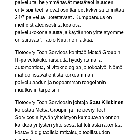
palveluita, he ymmärtävät metsäteollisuuden
erityispiirteet ja ovat osoittaneet kykynsä toimittaa
24/7 palvelua luotettavasti. Kumppanuus on
meille strategisesti tärkeä osa
palvelukokonaisuutta ja käytännön yhteistyömme
on sujuvaa”, Tapio Nuutinen jatkaa.
Tietoevry Tech Services kehittää Metsä Groupin
IT-palvelukokonaisuutta hyödyntämällä
automaatiota, pilviteknologiaa ja tekoälyä. Nämä
mahdollistavat entistä korkeamman
palvelulaadun ja nopeamman reagoinnin
muuttuviin tarpeisiin.
Tietoevry Tech Servicesin johtaja
Satu Kiiskinen
korostaa Metsä Groupin ja Tietoevry Tech
Servicesin hyvän yhteistyön kumpuavan ennen
kaikkea yritysten yhteisestä tahtotilasta rakentaa
kestäviä digitaalisia ratkaisuja teollisuuden
ytimeen.