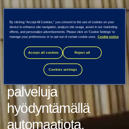
By clicking “Accept All Cookies,” you consent to the use of cookies on your
Kaikki uutiset ja tiedotteet
device to enhance site navigation, analyze site usage, assist in our marketing
efforts, and personalize advertisements. Please click on 'Cookie Settings' to
Tietoevry Tech
manage your preferences or to opt-out of certain cookie uses.
Cookie notice
Accept all cookies
Reject all
Services kehittää
Metsä Groupin IT-
Cookies settings
palveluja
hyödyntämällä
automaatiota,