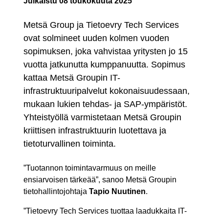
Julkaistu
08 toukokuuta 2025
Metsä Group ja Tietoevry Tech Services
ovat solmineet uuden kolmen vuoden
sopimuksen, joka vahvistaa yritysten jo 15
vuotta jatkunutta kumppanuutta. Sopimus
kattaa Metsä Groupin IT-
infrastruktuuripalvelut kokonaisuudessaan,
mukaan lukien tehdas- ja SAP-ympäristöt.
Yhteistyöllä varmistetaan Metsä Groupin
kriittisen infrastruktuurin luotettava ja
tietoturvallinen toiminta.
”Tuotannon toimintavarmuus on meille
ensiarvoisen tärkeää”, sanoo Metsä Groupin
tietohallintojohtaja
Tapio Nuutinen
.
”Tietoevry Tech Services tuottaa laadukkaita IT-