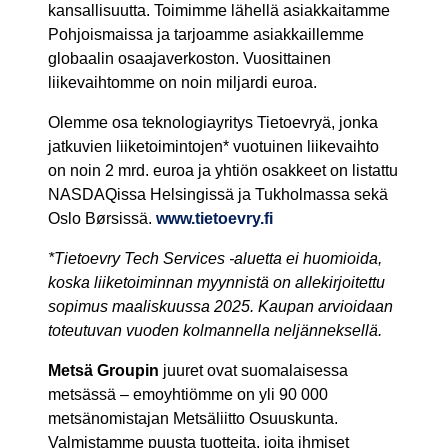
kansallisuutta. Toimimme lähellä asiakkaitamme
Pohjoismaissa ja tarjoamme asiakkaillemme
globaalin osaajaverkoston. Vuosittainen
liikevaihtomme on noin miljardi euroa.
Olemme osa teknologiayritys Tietoevryä, jonka
jatkuvien liiketoimintojen* vuotuinen liikevaihto
on noin 2 mrd. euroa ja yhtiön osakkeet on listattu
NASDAQissa Helsingissä ja Tukholmassa sekä
Oslo Børsissä.
www.tietoevry.fi
*Tietoevry Tech Services -aluetta ei huomioida,
koska liiketoiminnan myynnistä on allekirjoitettu
sopimus maaliskuussa 2025. Kaupan arvioidaan
toteutuvan vuoden kolmannella neljänneksellä.
Metsä Groupin
juuret ovat suomalaisessa
metsässä – emoyhtiömme on yli 90 000
metsänomistajan Metsäliitto Osuuskunta.
Valmistamme puusta tuotteita, joita ihmiset