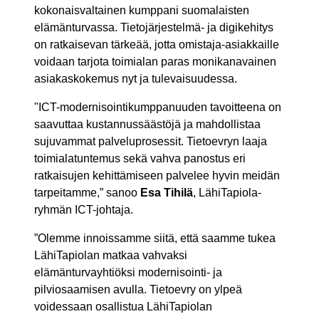
kokonaisvaltainen kumppani suomalaisten
elämänturvassa. Tietojärjestelmä- ja digikehitys
on ratkaisevan tärkeää, jotta omistaja-asiakkaille
voidaan tarjota toimialan paras monikanavainen
asiakaskokemus nyt ja tulevaisuudessa.
"ICT-modernisointikumppanuuden tavoitteena on
saavuttaa kustannussäästöjä ja mahdollistaa
sujuvammat palveluprosessit. Tietoevryn laaja
toimialatuntemus sekä vahva panostus eri
ratkaisujen kehittämiseen palvelee hyvin meidän
tarpeitamme,” sanoo
Esa Tihilä
, LähiTapiola-
ryhmän ICT-johtaja.
”Olemme innoissamme siitä, että saamme tukea
LähiTapiolan matkaa vahvaksi
elämänturvayhtiöksi modernisointi- ja
pilviosaamisen avulla. Tietoevry on ylpeä
voidessaan osallistua LähiTapiolan