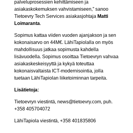
palveluprosessien kehittämiseen ja
asiakaskokemuksen vahvistamiseen,” sanoo
Tietoevry Tech Services asiakasjohtaja
Matti
Loimaranta
.
Sopimus kattaa viiden vuoden ajanjakson ja sen
kokonaisarvo on 44M€. LähiTapiolalla on myös
mahdollisuus jatkaa sopimusta kahdella
lisävuodella. Sopimus osoittaa Tietoevryn vahvaa
asiakaskeskeisyyttä ja kykyä toteuttaa
kokonaisvaltaista ICT-modernisointia, jolla
tuetaan LähiTapiolan liiketoiminnan tarpeita.
Lisätietoja:
Tietoevryn viestintä, news@tietoevry.com, puh.
+358 405704072
LähiTapiola viestintä, +358 401835806