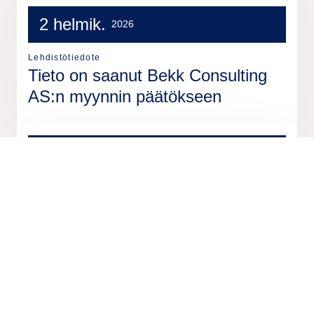
2 helmik.
2026
Lehdistötiedote
Tieto on saanut Bekk Consulting
AS:n myynnin päätökseen
28 tammik.
2026
Lehdistötiedote
Tiedon neljännen neljänneksen ja
koko vuoden 2025 tulos 12.
helmikuuta – kutsu
videokonferenssiin