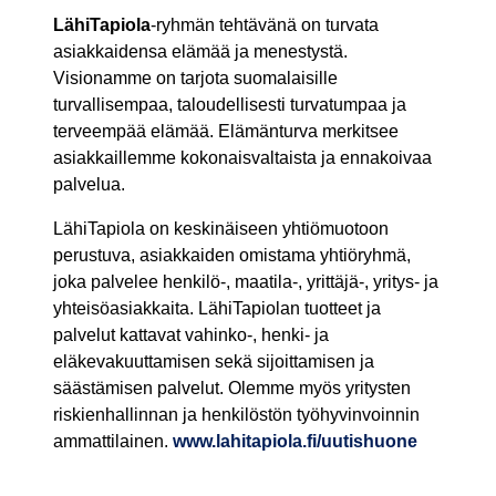
LähiTapiola
-ryhmän tehtävänä on turvata
asiakkaidensa elämää ja menestystä.
Visionamme on tarjota suomalaisille
turvallisempaa, taloudellisesti turvatumpaa ja
terveempää elämää. Elämänturva merkitsee
asiakkaillemme kokonaisvaltaista ja ennakoivaa
palvelua.
LähiTapiola on keskinäiseen yhtiömuotoon
perustuva, asiakkaiden omistama yhtiöryhmä,
joka palvelee henkilö-, maatila-, yrittäjä-, yritys- ja
yhteisöasiakkaita. LähiTapiolan tuotteet ja
palvelut kattavat vahinko-, henki- ja
eläkevakuuttamisen sekä sijoittamisen ja
säästämisen palvelut. Olemme myös yritysten
riskienhallinnan ja henkilöstön työhyvinvoinnin
ammattilainen.
www.lahitapiola.fi/uutishuone