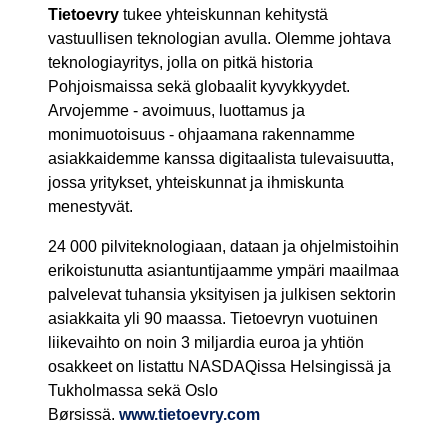
Tietoevry
tukee yhteiskunnan kehitystä
vastuullisen teknologian avulla. Olemme johtava
teknologiayritys, jolla on pitkä historia
Pohjoismaissa sekä globaalit kyvykkyydet.
Arvojemme - avoimuus, luottamus ja
monimuotoisuus - ohjaamana rakennamme
asiakkaidemme kanssa digitaalista tulevaisuutta,
jossa yritykset, yhteiskunnat ja ihmiskunta
menestyvät.
24 000 pilviteknologiaan, dataan ja ohjelmistoihin
erikoistunutta asiantuntijaamme ympäri maailmaa
palvelevat tuhansia yksityisen ja julkisen sektorin
asiakkaita yli 90 maassa. Tietoevryn vuotuinen
liikevaihto on noin 3 miljardia euroa ja yhtiön
osakkeet on listattu NASDAQissa Helsingissä ja
Tukholmassa sekä Oslo
Børsissä.
www.tietoevry.com