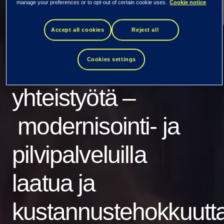
manage your preferences or to opt-out of certain cookie uses.
Cookie notice
LähiTapiola
Accept all cookies
Reject all
vahvistavat
Cookies settings
strategista
yhteistyötä –
modernisointi- ja
pilvipalveluilla
laatua ja
kustannustehokkuutt