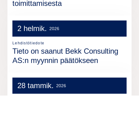
toimittamisesta
2 helmik.
2026
Lehdistötiedote
Tieto on saanut Bekk Consulting
AS:n myynnin päätökseen
28 tammik.
2026
Lehdistötiedote
Tiedon neljännen neljänneksen ja
koko vuoden 2025 tulos 12.
helmikuuta – kutsu
videokonferenssiin