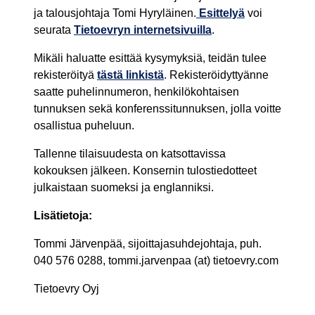
ja talousjohtaja Tomi Hyryläinen.
Esittelyä
voi
seurata
Tietoevryn internetsivuilla
.
Mikäli haluatte esittää kysymyksiä, teidän tulee
rekisteröityä
tästä linkistä
. Rekisteröidyttyänne
saatte puhelinnumeron, henkilökohtaisen
tunnuksen sekä konferenssitunnuksen, jolla voitte
osallistua puheluun.
Tallenne tilaisuudesta on katsottavissa
kokouksen jälkeen. Konsernin tulostiedotteet
julkaistaan suomeksi ja englanniksi.
Lisätietoja:
Tommi Järvenpää, sijoittajasuhdejohtaja, puh.
040 576 0288, tommi.jarvenpaa (at) tietoevry.com
Tietoevry Oyj