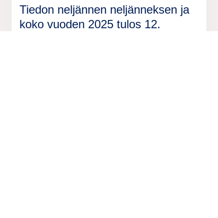
Tiedon neljännen neljänneksen ja
koko vuoden 2025 tulos 12.
helmikuuta – kutsu
videokonferenssiin
We are unlocking lasting impact