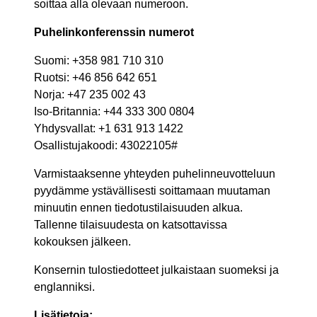
soittaa alla olevaan numeroon.
Puhelinkonferenssin numerot
Suomi: +358 981 710 310
Ruotsi: +46 856 642 651
Norja: +47 235 002 43
Iso-Britannia: +44 333 300 0804
Yhdysvallat: +1 631 913 1422
Osallistujakoodi
:
43022105#
Varmistaaksenne yhteyden puhelinneuvotteluun
pyydämme ystävällisesti soittamaan muutaman
minuutin ennen tiedotustilaisuuden alkua.
Tallenne tilaisuudesta on katsottavissa
kokouksen jälkeen.
Konsernin tulostiedotteet julkaistaan suomeksi ja
englanniksi.
Lisätietoja: