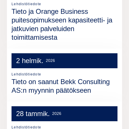
Lehdistötiedote
Tieto ja Orange Business
puitesopimukseen kapasiteetti- ja
jatkuvien palveluiden
toimittamisesta
2 helmik.
2026
Lehdistötiedote
Tieto on saanut Bekk Consulting
AS:n myynnin päätökseen
28 tammik.
2026
Lehdistötiedote