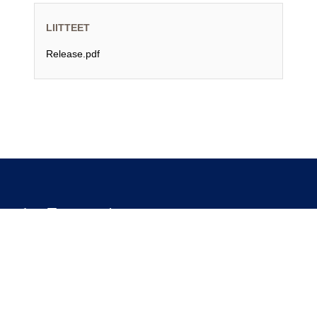
LIITTEET
Release.pdf
We are unlocking lasting impact