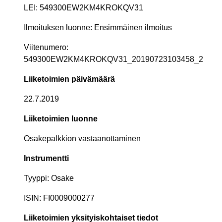
LEI: 549300EW2KM4KROKQV31
Ilmoituksen luonne: Ensimmäinen ilmoitus
Viitenumero:
549300EW2KM4KROKQV31_20190723103458_2
Liiketoimien päivämäärä
22.7.2019
Liiketoimien luonne
Osakepalkkion vastaanottaminen
Instrumentti
Tyyppi: Osake
ISIN: FI0009000277
Liiketoimien yksityiskohtaiset tiedot