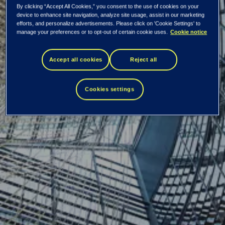
By clicking “Accept All Cookies,” you consent to the use of cookies on your
Kaikki uutiset ja tiedotteet
device to enhance site navigation, analyze site usage, assist in our marketing
efforts, and personalize advertisements. Please click on 'Cookie Settings' to
Tieto Oyj: Johdon
manage your preferences or to opt-out of certain cookie uses.
Cookie notice
liiketoimet – Harri-
Accept all cookies
Reject all
Pekka Kaukonen
Cookies settings