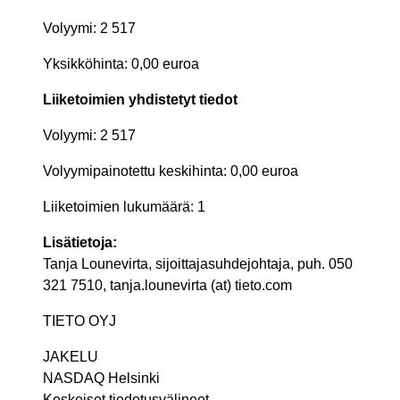
Volyymi: 2 517
Yksikköhinta: 0,00 euroa
Liiketoimien yhdistetyt tiedot
Volyymi: 2 517
Volyymipainotettu keskihinta: 0,00 euroa
Liiketoimien lukumäärä: 1
Lisätietoja:
Tanja Lounevirta, sijoittajasuhdejohtaja, puh. 050
321 7510, tanja.lounevirta (at) tieto.com
TIETO OYJ
JAKELU
NASDAQ Helsinki
Keskeiset tiedotusvälineet