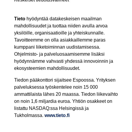
Tieto
hyödyntää datakeskeisen maailman
mahdollisuudet ja tuottaa niiden avulla arvoa
yksilöille, organisaatioille ja yhteiskunnalle.
Tavoitteemme on olla asiakkaillemme paras
kumppani liiketoiminnan uudistamisessa.
Ohjelmisto- ja palveluosaamisemme lisäksi
hyödynnämme vahvasti yhdessä innovoinnin ja
ekosysteemien mahdollisuudet.
Tiedon pääkonttori sijaitsee Espoossa. Yrityksen
palveluksessa työskentelee noin 15 000
ammattilaista lähes 20 maassa. Tiedon liikevaihto
on noin 1,6 miljardia euroa. Yhtiön osakkeet on
listattu NASDAQ:ssa Helsingissä ja
Tukholmassa.
www.tieto.fi