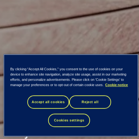
By clicking “Accept All Cookies,” you consent to the use of cookies on your
Kaikki uutiset ja tiedotteet
device to enhance site navigation, analyze site usage, assist in our marketing
efforts, and personalize advertisements. Please click on 'Cookie Settings' to
manage your preferences or to opt-out of certain cookie uses.
Cookie notice
Tieto Oyj laskee
Accept all cookies
Reject all
liikkeeseen 100
Cookies settings
miljoonan euron