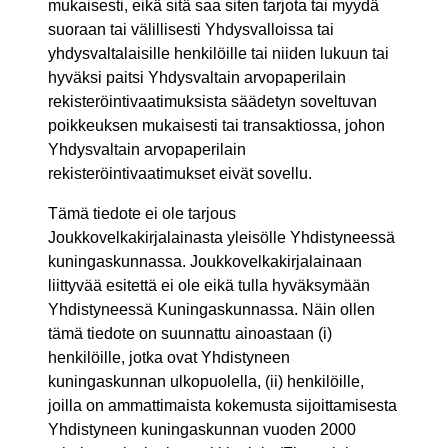
mukaisesti, eikä sitä saa siten tarjota tai myydä
suoraan tai välillisesti Yhdysvalloissa tai
yhdysvaltalaisille henkilöille tai niiden lukuun tai
hyväksi paitsi Yhdysvaltain arvopaperilain
rekisteröintivaatimuksista säädetyn soveltuvan
poikkeuksen mukaisesti tai transaktiossa, johon
Yhdysvaltain arvopaperilain
rekisteröintivaatimukset eivät sovellu.
Tämä tiedote ei ole tarjous
Joukkovelkakirjalainasta yleisölle Yhdistyneessä
kuningaskunnassa. Joukkovelkakirjalainaan
liittyvää esitettä ei ole eikä tulla hyväksymään
Yhdistyneessä Kuningaskunnassa. Näin ollen
tämä tiedote on suunnattu ainoastaan (i)
henkilöille, jotka ovat Yhdistyneen
kuningaskunnan ulkopuolella, (ii) henkilöille,
joilla on ammattimaista kokemusta sijoittamisesta
Yhdistyneen kuningaskunnan vuoden 2000