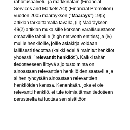
rahoituspalvelu- ja markkinalain (Financial
Services and Markets Act) (Financial Promotion)
vuoden 2005 määräyksen ("
Määräys
") 19(5)
artiklan tarkoittamalla tavalla, (iii) Määräyksen
49(2) artiklan mukaisille korkean varallisuustason
omaaville tahoille (high net worth entities) ja (iv)
muille henkilöille, joille asiakirja voidaan
laillisesti tiedottaa (kaikki edellä mainitut henkilöt
yhdessä, "
relevantit henkilöt
"). Kaikki tähän
tiedotteeseen liittyvä sijoitustoiminta on
ainoastaan relevanttien henkilöiden saatavilla ja
siihen ryhdytään ainoastaan relevanttien
henkilöiden kanssa. Kenenkään, joka ei ole
relevantti henkilö, ei tule toimia tämän tiedotteen
perusteella tai luottaa sen sisältöön.
LIITTEET