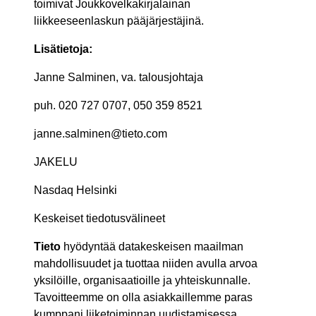
toimivat Joukkovelkakirjalainan
liikkeeseenlaskun pääjärjestäjinä.
Lisätietoja:
Janne Salminen, va. talousjohtaja
puh. 020 727 0707, 050 359 8521
janne.salminen@tieto.com
JAKELU
Nasdaq Helsinki
Keskeiset tiedotusvälineet
Tieto
hyödyntää datakeskeisen maailman
mahdollisuudet ja tuottaa niiden avulla arvoa
yksilöille, organisaatioille ja yhteiskunnalle.
Tavoitteemme on olla asiakkaillemme paras
kumppani liiketoiminnan uudistamisessa.