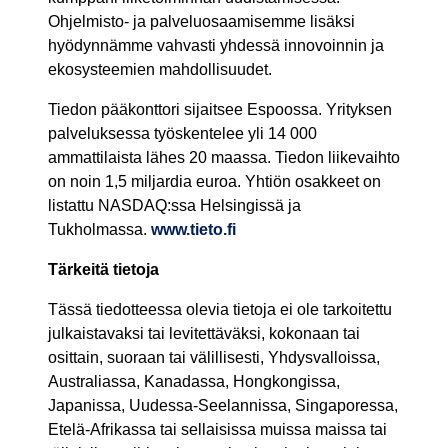
Ohjelmisto- ja palveluosaamisemme lisäksi
hyödynnämme vahvasti yhdessä innovoinnin ja
ekosysteemien mahdollisuudet.
Tiedon pääkonttori sijaitsee Espoossa. Yrityksen
palveluksessa työskentelee yli 14 000
ammattilaista lähes 20 maassa. Tiedon liikevaihto
on noin 1,5 miljardia euroa. Yhtiön osakkeet on
listattu NASDAQ:ssa Helsingissä ja
Tukholmassa.
www.tieto.fi
Tärkeitä tietoja
Tässä tiedotteessa olevia tietoja ei ole tarkoitettu
julkaistavaksi tai levitettäväksi, kokonaan tai
osittain, suoraan tai välillisesti, Yhdysvalloissa,
Australiassa, Kanadassa, Hongkongissa,
Japanissa, Uudessa-Seelannissa, Singaporessa,
Etelä-Afrikassa tai sellaisissa muissa maissa tai