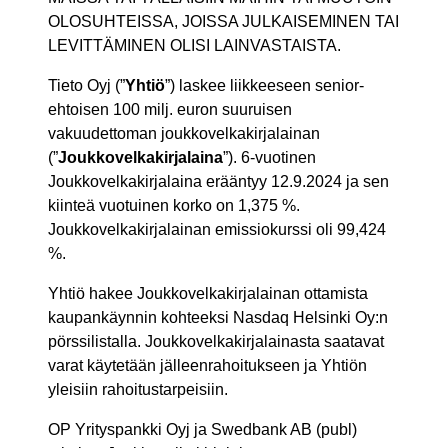
OLOSUHTEISSA, JOISSA JULKAISEMINEN TAI
LEVITTÄMINEN OLISI LAINVASTAISTA.
Tieto Oyj (”
Yhtiö
”) laskee liikkeeseen senior-
ehtoisen 100 milj. euron suuruisen
vakuudettoman joukkovelkakirjalainan
(”
Joukkovelkakirjalaina
”). 6-vuotinen
Joukkovelkakirjalaina erääntyy 12.9.2024 ja sen
kiinteä vuotuinen korko on 1,375 %.
Joukkovelkakirjalainan emissiokurssi oli 99,424
%.
Yhtiö hakee Joukkovelkakirjalainan ottamista
kaupankäynnin kohteeksi Nasdaq Helsinki Oy:n
pörssilistalla. Joukkovelkakirjalainasta saatavat
varat käytetään jälleenrahoitukseen ja Yhtiön
yleisiin rahoitustarpeisiin.
OP Yrityspankki Oyj ja Swedbank AB (publ)