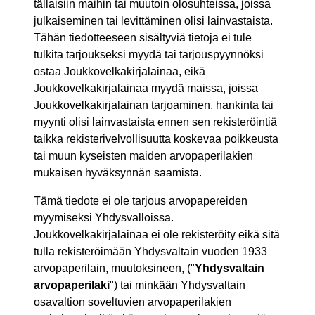
tällaisiin maihin tai muutoin olosuhteissa, joissa
julkaiseminen tai levittäminen olisi lainvastaista.
Tähän tiedotteeseen sisältyviä tietoja ei tule
tulkita tarjoukseksi myydä tai tarjouspyynnöksi
ostaa Joukkovelkakirjalainaa, eikä
Joukkovelkakirjalainaa myydä maissa, joissa
Joukkovelkakirjalainan tarjoaminen, hankinta tai
myynti olisi lainvastaista ennen sen rekisteröintiä
taikka rekisterivelvollisuutta koskevaa poikkeusta
tai muun kyseisten maiden arvopaperilakien
mukaisen hyväksynnän saamista.
Tämä tiedote ei ole tarjous arvopapereiden
myymiseksi Yhdysvalloissa.
Joukkovelkakirjalainaa ei ole rekisteröity eikä sitä
tulla rekisteröimään Yhdysvaltain vuoden 1933
arvopaperilain, muutoksineen, ("
Yhdysvaltain
arvopaperilaki
") tai minkään Yhdysvaltain
osavaltion soveltuvien arvopaperilakien