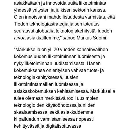
asiakkaitaan ja innovoida uutta liiketoimintaa
yhdessä yritysten ja julkisen sektorin kanssa.
Olen innoissani mahdollisuudesta varmistaa, että
Tiedon teknologiastrategia ja sen toteutus
seuraavat globaalia teknologiakehitystä, luoden
arvoa asiakkaillemme,” sanoo Markus Suomi.
“Markuksella on yli 20 vuoden kansainvälinen
kokemus uuden liiketoiminnan luomisesta ja
nykyliiketoiminnan uudistamisesta. Hänen
kokemuksensa on erityisen vahvaa tuote- ja
teknologiakehityksessä, uusien
liiketoimintamallien luomisessa ja
asiakaskokemuksen kehittämisessä. Markuksella
tulee olemaan merkittävä rooli uusimpien
teknologioiden käyttöönotossa ja niiden
skaalaamisessa, sekä asiakkaidemme
kilpailuedun varmistamisessa nopeasti
kehittyvässä ja digitalisoituvassa