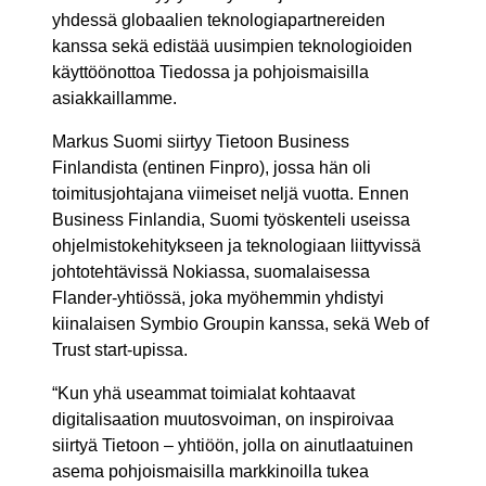
yhdessä globaalien teknologiapartnereiden
kanssa sekä edistää uusimpien teknologioiden
käyttöönottoa Tiedossa ja pohjoismaisilla
asiakkaillamme.
Markus Suomi siirtyy Tietoon Business
Finlandista (entinen Finpro), jossa hän oli
toimitusjohtajana viimeiset neljä vuotta. Ennen
Business Finlandia, Suomi työskenteli useissa
ohjelmistokehitykseen ja teknologiaan liittyvissä
johtotehtävissä Nokiassa, suomalaisessa
Flander-yhtiössä, joka myöhemmin yhdistyi
kiinalaisen Symbio Groupin kanssa, sekä Web of
Trust start-upissa.
“Kun yhä useammat toimialat kohtaavat
digitalisaation muutosvoiman, on inspiroivaa
siirtyä Tietoon – yhtiöön, jolla on ainutlaatuinen
asema pohjoismaisilla markkinoilla tukea