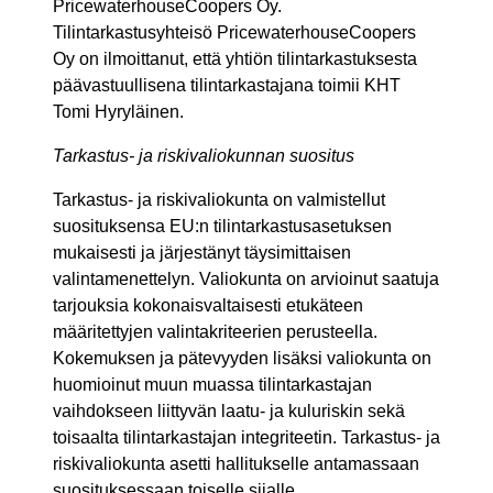
PricewaterhouseCoopers Oy.
Tilintarkastusyhteisö PricewaterhouseCoopers
Oy on ilmoittanut, että yhtiön tilintarkastuksesta
päävastuullisena tilintarkastajana toimii KHT
Tomi Hyryläinen.
Tarkastus- ja riskivaliokunnan suositus
Tarkastus- ja riskivaliokunta on valmistellut
suosituksensa EU:n tilintarkastusasetuksen
mukaisesti ja järjestänyt täysimittaisen
valintamenettelyn. Valiokunta on arvioinut saatuja
tarjouksia kokonaisvaltaisesti etukäteen
määritettyjen valintakriteerien perusteella.
Kokemuksen ja pätevyyden lisäksi valiokunta on
huomioinut muun muassa tilintarkastajan
vaihdokseen liittyvän laatu- ja kuluriskin sekä
toisaalta tilintarkastajan integriteetin. Tarkastus- ja
riskivaliokunta asetti hallitukselle antamassaan
suosituksessaan toiselle sijalle