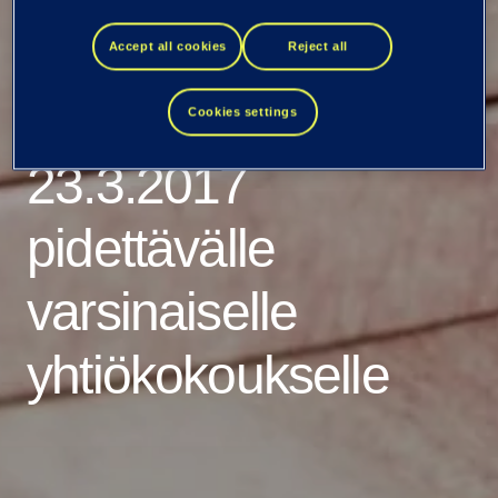
hallituksen
Accept all cookies
Reject all
ehdotukset
Cookies settings
23.3.2017
pidettävälle
varsinaiselle
yhtiökokoukselle