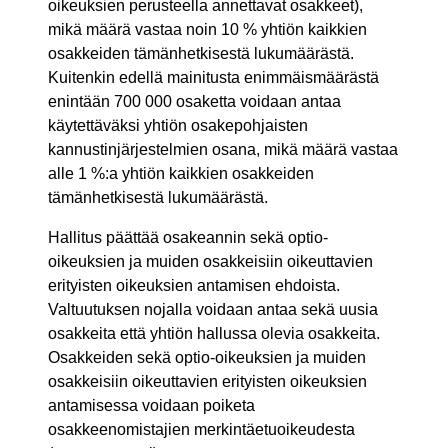
oikeuksien perusteella annettavat osakkeet),
mikä määrä vastaa noin 10 % yhtiön kaikkien
osakkeiden tämänhetkisestä lukumäärästä.
Kuitenkin edellä mainitusta enimmäismäärästä
enintään 700 000 osaketta voidaan antaa
käytettäväksi yhtiön osakepohjaisten
kannustinjärjestelmien osana, mikä määrä vastaa
alle 1 %:a yhtiön kaikkien osakkeiden
tämänhetkisestä lukumäärästä.
Hallitus päättää osakeannin sekä optio-
oikeuksien ja muiden osakkeisiin oikeuttavien
erityisten oikeuksien antamisen ehdoista.
Valtuutuksen nojalla voidaan antaa sekä uusia
osakkeita että yhtiön hallussa olevia osakkeita.
Osakkeiden sekä optio-oikeuksien ja muiden
osakkeisiin oikeuttavien erityisten oikeuksien
antamisessa voidaan poiketa
osakkeenomistajien merkintäetuoikeudesta