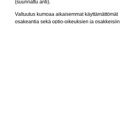
(suunnattu anti).
Valtuutus kumoaa aikaisemmat käyttämättömät
osakeantia sekä optio-oikeuksien ja osakkeisiin
oikeuttavien erityisten oikeuksien antamista
koskevat valtuutukset. Valtuutus on voimassa
seuraavaan varsinaiseen yhtiökokoukseen
saakka, kuitenkin enintään 30.4.2018 saakka.
Espoo, 1.2.2017
Tieto Oyj
Hallitus
Lisätietoja:
Esa Hyttinen, apulaislakiasiainhoitaja, puh. +358
40 766 6196, esa.hyttinen (at) tieto.com