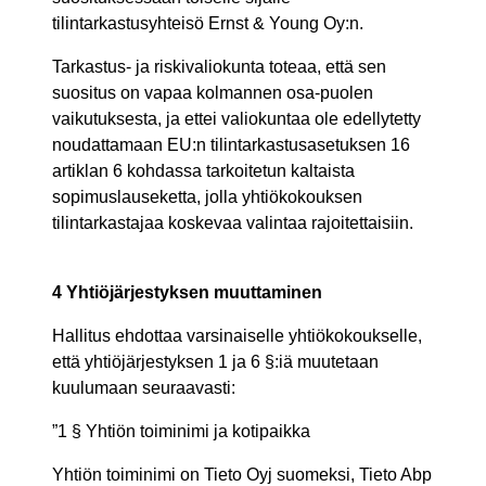
tilintarkastusyhteisö Ernst & Young Oy:n.
Tarkastus- ja riskivaliokunta toteaa, että sen
suositus on vapaa kolmannen osa-puolen
vaikutuksesta, ja ettei valiokuntaa ole edellytetty
noudattamaan EU:n tilintarkastusasetuksen 16
artiklan 6 kohdassa tarkoitetun kaltaista
sopimuslauseketta, jolla yhtiökokouksen
tilintarkastajaa koskevaa valintaa rajoitettaisiin.
4 Yhtiöjärjestyksen muuttaminen
Hallitus ehdottaa varsinaiselle yhtiökokoukselle,
että yhtiöjärjestyksen 1 ja 6 §:iä muutetaan
kuulumaan seuraavasti:
”1 § Yhtiön toiminimi ja kotipaikka
Yhtiön toiminimi on Tieto Oyj suomeksi, Tieto Abp