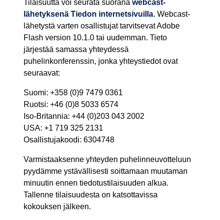
Tilaisuutta voi seurata suorana
webcast-
lähetyksenä
Tiedon internetsivuilla
. Webcast-
lähetystä varten osallistujat tarvitsevat Adobe
Flash version 10.1.0 tai uudemman. Tieto
järjestää samassa yhteydessä
puhelinkonferenssin, jonka yhteystiedot ovat
seuraavat:
Suomi: +358 (0)9 7479 0361
Ruotsi: +46 (0)8 5033 6574
Iso-Britannia: +44 (0)203 043 2002
USA: +1 719 325 2131
Osallistujakoodi: 6304748
Varmistaaksenne yhteyden puhelinneuvotteluun
pyydämme ystävällisesti soittamaan muutaman
minuutin ennen tiedotustilaisuuden alkua.
Tallenne tilaisuudesta on katsottavissa
kokouksen jälkeen.