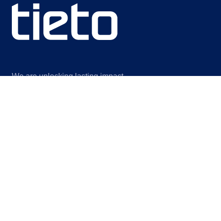
We are unlocking lasting impact
Information
Lue lisää
Legal notice
Meistä
Privacy notice
Vastuullisuus
Information for suppliers
Tapahtumat
Contact us
Blogit
Cookie settings
@Tieto2026