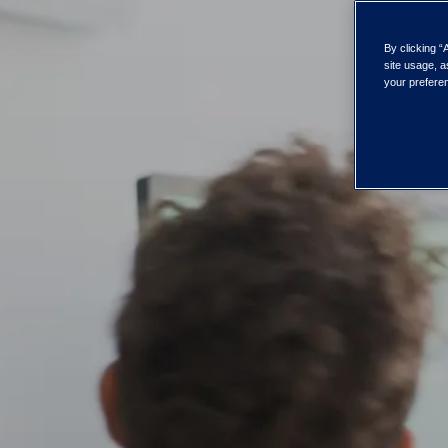
By clicking “
site usage, a
your preferen