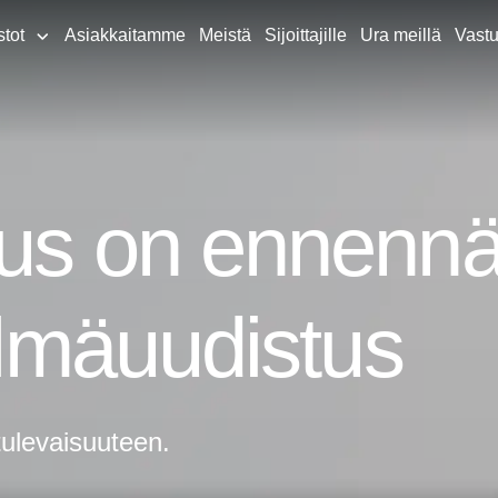
stot
Asiakkaitamme
Meistä
Sijoittajille
Ura meillä
Vastu
tus on ennenn
telmäuudistus
tulevaisuuteen.