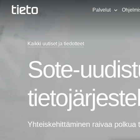
Palvelut
Ohjelmi
Kaikki uutiset ja tiedotteet
Sote-uudis
tietojärjes
Yhteiskehittäminen raivaa polkua 