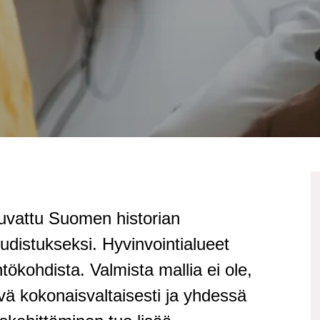
kuvattu Suomen historian
udistukseksi. Hyvinvointialueet
htökohdista. Valmista mallia ei ole,
vä kokonaisvaltaisesti ja yhdessä