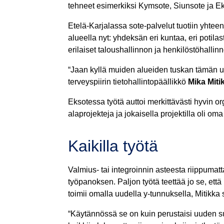
tehneet esimerkiksi Kymsote, Siunsote ja Ek
Etelä-Karjalassa sote-palvelut tuotiin yhte
alueella nyt: yhdeksän eri kuntaa, eri potilast
erilaiset taloushallinnon ja henkilöstöhallinn
“Jaan kyllä muiden alueiden tuskan tämän ur
terveyspiirin tietohallintopäällikkö
Mika Miti
Eksotessa työtä auttoi merkittävästi hyvin o
alaprojekteja ja jokaisella projektilla oli om
Kaikilla työtä
Valmius- tai integroinnin asteesta riippumat
työpanoksen. Paljon työtä teettää jo se, ett
toimii omalla uudella y-tunnuksella, Mitikka
“Käytännössä se on kuin perustaisi uuden 