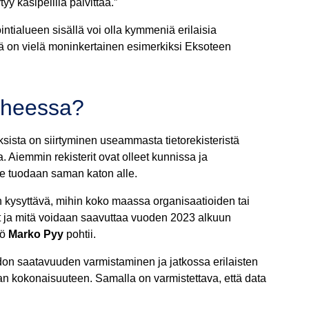
yy käsipelillä päivittää.”
tialueen sisällä voi olla kymmeniä erilaisia
määrä on vielä moninkertainen esimerkiksi Eksoteen
iheessa?
sista on siirtyminen useammasta tietorekisteristä
a. Aiemmin rekisterit ovat olleet kunnissa ja
e tuodaan saman katon alle.
 kysyttävä, mihin koko maassa organisaatioiden tai
ävät ja mitä voidaan saavuttaa vuoden 2023 alkuun
kö
Marko Pyy
pohtii.
on saatavuuden varmistaminen ja jatkossa erilaisten
aan kokonaisuuteen. Samalla on varmistettava, että data