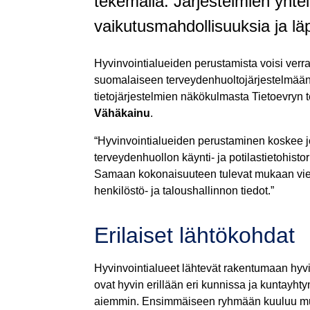
tekemällä. Järjestelmien yhte
vaikutusmahdollisuuksia ja lä
Hyvinvointialueiden perustamista voisi verrata
suomalaiseen terveydenhuoltojärjestelmään
tietojärjestelmien näkökulmasta Tietoevryn 
Vähäkainu
.
“Hyvinvointialueiden perustaminen koskee 
terveydenhuollon käynti- ja potilastietohistor
Samaan kokonaisuuteen tulevat mukaan vie
henkilöstö- ja taloushallinnon tiedot.”
Erilaiset lähtökohdat
Hyvinvointialueet lähtevät rakentumaan hyvin 
ovat hyvin erillään eri kunnissa ja kuntayht
aiemmin. Ensimmäiseen ryhmään kuuluu muu