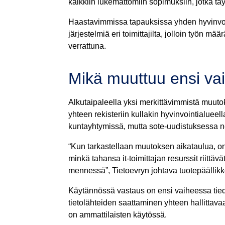
kaikkiin lukemattomiin sopimuksiin, jotka täyt
Haastavimmissa tapauksissa yhden hyvinvoin
järjestelmiä eri toimittajilta, jolloin työn 
verrattuna.
Mikä muuttuu ensi va
Alkutaipaleella yksi merkittävimmistä muutok
yhteen rekisteriin kullakin hyvinvointialueell
kuntayhtymissä, mutta sote-uudistuksessa n
“Kun tarkastellaan muutoksen aikataulua, on
minkä tahansa it-toimittajan resurssit riitt
mennessä”, Tietoevryn johtava tuotepäällik
Käytännössä vastaus on ensi vaiheessa tied
tietolähteiden saattaminen yhteen hallittav
on ammattilaisten käytössä.