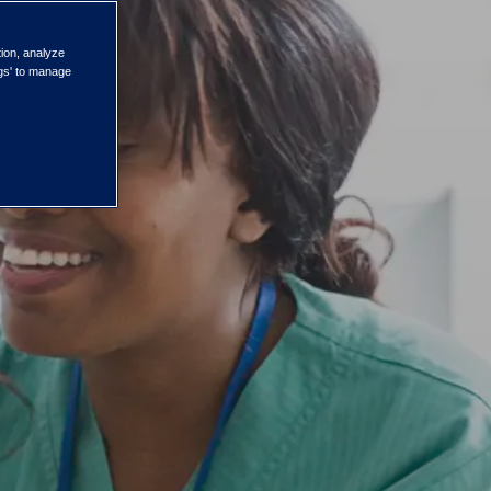
tion, analyze
ngs' to manage