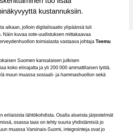
iskehittäminen tuo lisää
pinäkyvyyttä kustannuksiin.
 aikaan, jolloin digitalisaatio ylipäänsä tuli
. Näin kuvaa sote-uudistuksen mittakaavaa
terveydenhuollon toimialasta vastaava johtaja
Teemu
jokaisen Suomen kansalaisen julkisen
iaa koko elinajalta ja yli 200 000 ammattilaisen työtä.
lä muun muassa sosiaali- ja hammashuollon sekä
erilaisista lähtökohdista. Osalla alueista järjestelmät
ymissä, osassa taas on tehty suuria yhdistämisiä jo
n muassa Varsinais-Suomi, integrointeja ovat jo