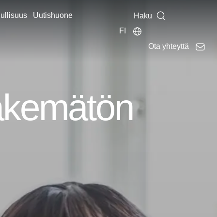
ullisuus
Uutishuone
Haku
FI
Ota yhteyttä
äkemätön